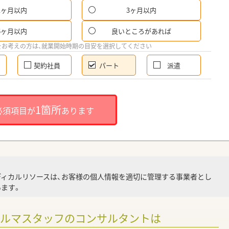
1ヶ月以内
3ヶ月以内
パ
6ヶ月以内
良いところがあれば
希
をお考えの方は、就業開始時期の目安を選択してください
契約社員
パート
派遣
就
1箇所
必須項目が
あります
就業
ディカルリソースは、お客様の個人情報を適切に管理する事業者とし
ます。
調
ァルマスタッフのコンサルタントは