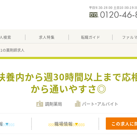
平日9：30-19：00 土日10：00-19：
人検索
求人特集
転職ガイド
ファル
811の薬剤師求人
扶養内から週30時間以上まで応
から通いやすさ◎
調剤薬局
パート・アルバイト
報
職場情報
この求人に