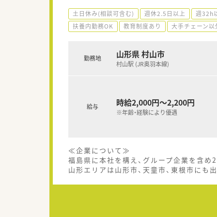
土日休み(相談可含む)
週休2.5日以上
週32h
扶養内勤務OK
教育制度あり
大手チェーン以
山形県 村山市
勤務地
村山駅 (JR奥羽本線)
時給2,000円～2,200円
給与
※年齢・経験により優遇
≪企業について≫
福島県に本社を構え、グループ企業を含め2
山形エリアは山形市、天童市、東根市にも出