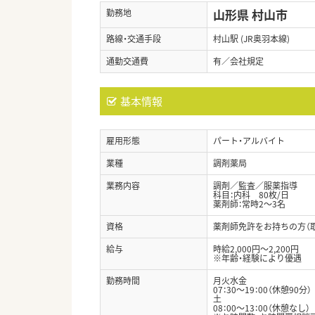
山形県 村山市
勤務地
路線・交通手段
村山駅 (JR奥羽本線)
通勤交通費
有／会社規定
基本情報
雇用形態
パート・アルバイト
業種
調剤薬局
業務内容
調剤／監査／服薬指導
科目：内科 80枚/日
薬剤師：常時2～3名
資格
薬剤師免許をお持ちの方（
給与
時給2,000円～2,200円
※年齢・経験により優遇
勤務時間
月火水金
07：30～19：00（休憩90分）
土
08：00～13：00（休憩なし）