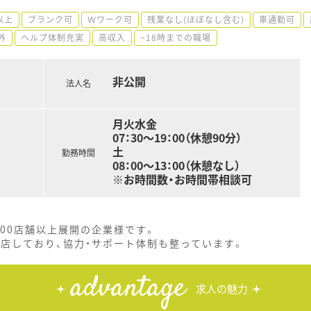
以上
ブランク可
Ｗワーク可
残業なし(ほぼなし含む)
車通勤可
外
ヘルプ体制充実
高収入
~18時までの職場
非公開
法人名
月火水金
07：30～19：00（休憩90分）
土
勤務時間
08：00～13：00（休憩なし）
※お時間数・お時間帯相談可
00店舗以上展開の企業様です。
店しており、協力・サポート体制も整っています。
advantage
求人の魅力