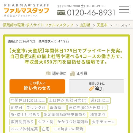
平日9：30-19：00 土日10：00-19：00
薬剤師の転職・求人サイト ファルマスタッフ
山形県
天童市
ユニスマイ
更新日：
2026/07/21
薬剤師求人ID：
477985
【天童市/天童駅】年間休日125日でプライベート充実。
自己負担2割の借上社宅や選べる4コースの働き方で、
年収最大650万円を目指せる環境です。
調剤薬局
正社員
この求人に
検討リストに
問い合わせる
追加
年間休日120日以上
土日休み(相談可含む)
週32h以上
新卒可
ブランク可
車通勤可
高給与(600万円以上)
寮・借上社宅あり
認定薬剤師取得支援あり
積雪あり
教育制度あり
シフト制
かかりつけ薬剤師
大手チェーン
ヘルプ体制充実
在宅
~18時までの職場