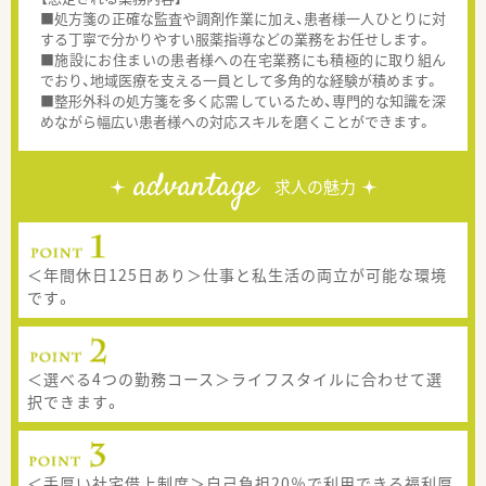
■処方箋の正確な監査や調剤作業に加え、患者様一人ひとりに対
する丁寧で分かりやすい服薬指導などの業務をお任せします。
■施設にお住まいの患者様への在宅業務にも積極的に取り組ん
でおり、地域医療を支える一員として多角的な経験が積めます。
■整形外科の処方箋を多く応需しているため、専門的な知識を深
めながら幅広い患者様への対応スキルを磨くことができます。
advantage
求人の魅力
＜年間休日125日あり＞仕事と私生活の両立が可能な環境
です。
＜選べる4つの勤務コース＞ライフスタイルに合わせて選
択できます。
＜手厚い社宅借上制度＞自己負担20％で利用できる福利厚