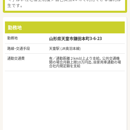
生です。
勤務地
勤務地
山形県天童市鎌田本町3-6-23
路線・交通手段
天童駅 (JR奥羽本線)
通勤交通費
有／通勤距離２km以上より支給。公共交通機
関の場合月額上限10万円迄、自家用車通勤の場
合社内規定額を支給