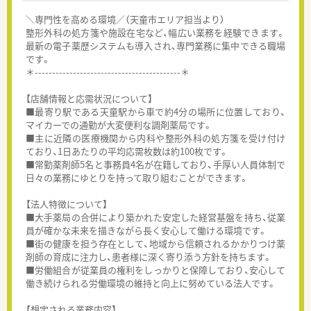
＼専門性を高める環境／（天童市エリア担当より）
整形外科の処方箋や施設在宅など、幅広い業務を経験できます。
最新の電子薬歴システムも導入され、専門業務に集中できる職場
です。
＊------------------------------------------＊
【店舗情報と応需状況について】
■最寄り駅である天童駅から車で約4分の場所に位置しており、
マイカーでの通勤が大変便利な調剤薬局です。
■主に近隣の医療機関から内科や整形外科の処方箋を受け付け
ており、1日あたりの平均応需枚数は約100枚です。
■常勤薬剤師5名と事務員4名が在籍しており、手厚い人員体制で
日々の業務にゆとりを持って取り組むことができます。
【法人特徴について】
■大手薬局の合併により築かれた安定した経営基盤を持ち、従業
員が確かな未来を描きながら長く安心して働ける環境です。
■街の健康を担う存在として、地域から信頼されるかかりつけ薬
剤師の育成に注力し、患者様に深く寄り添う方針を持ちます。
■労働組合が従業員の権利をしっかりと保障しており、安心して
働き続けられる労働環境の維持と向上に努めている法人です。
【想定される業務内容】