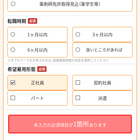
薬剤師免許取得見込（薬学生等）
転職時期
必須
1ヶ月以内
3ヶ月以内
6ヶ月以内
良いところがあれば
※ダブルワークをお考えの方は、就業開始時期の目安を選択してください
希望雇用形態
必須
正社員
契約社員
パート
派遣
1箇所
未入力の必須項目が
あります