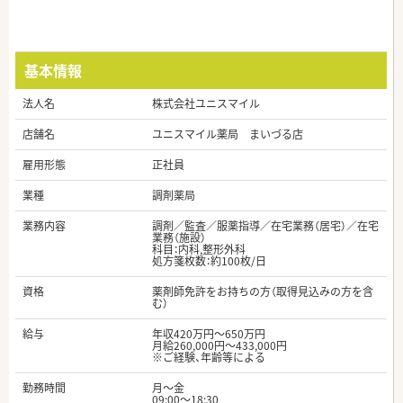
基本情報
法人名
株式会社ユニスマイル
店舗名
ユニスマイル薬局 まいづる店
雇用形態
正社員
業種
調剤薬局
業務内容
調剤／監査／服薬指導／在宅業務（居宅）／在宅
業務（施設）
科目：内科,整形外科
処方箋枚数：約100枚/日
資格
薬剤師免許をお持ちの方（取得見込みの方を含
む）
給与
年収420万円～650万円
月給260,000円～433,000円
※ご経験、年齢等による
勤務時間
月～金
09:00〜18:30