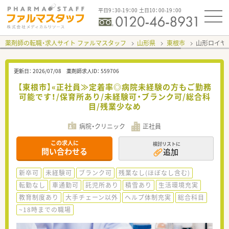
平日9：30-19：00 土日10：00-19：00
薬剤師の転職・求人サイト ファルマスタッフ
山形県
東根市
山形ロイヤ
更新日：
2026/07/08
薬剤師求人ID：
559706
【東根市】«正社員≫定着率◎病院未経験の方もご勤務
可能です！/保育所あり/未経験可・ブランク可/総合科
目/残業少なめ
病院・クリニック
正社員
この求人に
検討リストに
問い合わせる
追加
新卒可
未経験可
ブランク可
残業なし(ほぼなし含む)
転勤なし
車通勤可
託児所あり
積雪あり
生活環境充実
教育制度あり
大手チェーン以外
ヘルプ体制充実
総合科目
~18時までの職場