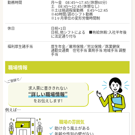
勤務時間
月～金 08：45～17：45（休憩60分）
土 08：45～12：45（休憩なし）
※土は隔週程度勤務 8:45～12：45
※40時間/週のシフト勤務
※1ヶ月単位の変形労働時間制
休日
日祝+1日
日祝、他シフトによる ■有給休暇：入社半年後
に法定通り付与
福利厚生諸手当
厚生年金／雇用保険／労災保険／医業健保
通勤交通費 住宅手当 薬剤手当 地域手当 調整
手当
職場情報
求人票に書ききれない
“詳しい職場情報”
をお伝えします！
職場の雰囲気
助け合う風土がある
年齢や性別の壁がない