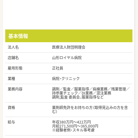
基本情報
法人名
医療法人財団明理会
店舗名
山形ロイヤル病院
雇用形態
正社員
業種
病院・クリニック
業務内容
調剤／監査／服薬指導／病棟業務／残薬管理／
持参薬チェック／DI業務／混注業務
調剤,監査 委員会、服薬指導など
資格
薬剤師免許をお持ちの方（取得見込みの方を含
む）
給与
年収380万円～422万円
月給271,500円～365,000円
※経験者例・スキル等考慮