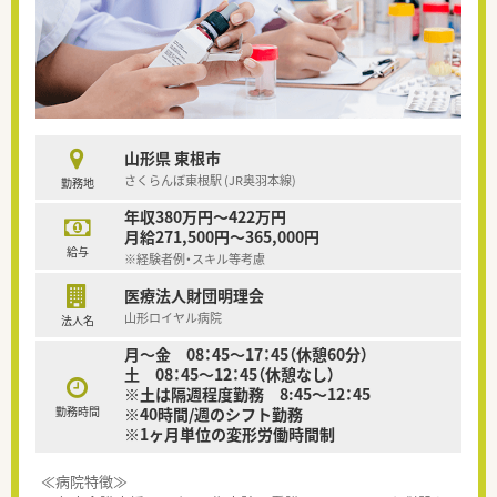
山形県 東根市
さくらんぼ東根駅 (JR奥羽本線)
勤務地
年収380万円～422万円
月給271,500円～365,000円
給与
※経験者例・スキル等考慮
医療法人財団明理会
山形ロイヤル病院
法人名
月～金 08：45～17：45（休憩60分）
土 08：45～12：45（休憩なし）
※土は隔週程度勤務 8:45～12：45
勤務時間
※40時間/週のシフト勤務
※1ヶ月単位の変形労働時間制
≪病院特徴≫