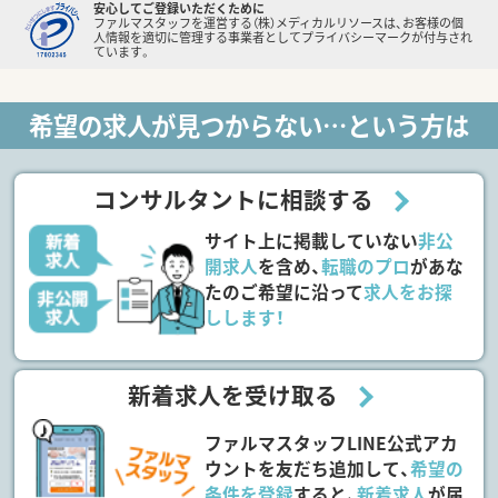
安心してご登録いただくために
ファルマスタッフを運営する（株）メディカルリソースは、お客様の個
人情報を適切に管理する事業者としてプライバシーマークが付与され
ています。
希望の求人が見つからない…という方は
コンサルタントに相談する
サイト上に掲載していない
非公
開求人
を含め、
転職のプロ
があな
たのご希望に沿って
求人をお探
しします！
新着求人を受け取る
ファルマスタッフLINE公式アカ
ウントを友だち追加して、
希望の
条件を登録
すると、
新着求人
が届