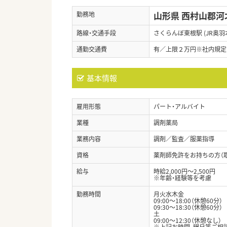
山形県 西村山郡河
勤務地
路線・交通手段
さくらんぼ東根駅 (JR奥羽
通勤交通費
有／上限２万円※社内規定
基本情報
雇用形態
パート・アルバイト
業種
調剤薬局
業務内容
調剤／監査／服薬指導
資格
薬剤師免許をお持ちの方（
給与
時給2,000円～2,500円
※年齢・経験等を考慮
勤務時間
月火水木金
09:00〜18:00（休憩60分）
09:30〜18:30（休憩60分）
土
09:00〜12:30（休憩なし）
※上記お時間、曜日等ご相