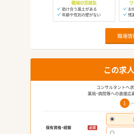
職場の雰囲気
ワ
助け合う風土がある
お
年齢や性別の壁がない
残
職場情
この求
コンサルタントへ求
薬局・病院等への直接応
1
保有資格・経験
必須