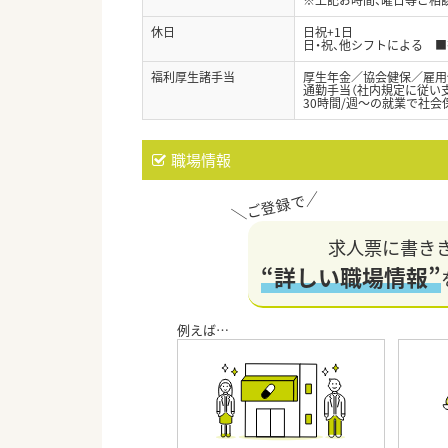
休日
日祝+1日
日・祝、他シフトによる 
福利厚生諸手当
厚生年金／協会健保／雇用
通勤手当（社内規定に従い
30時間/週～の就業で社会
職場情報
求人票に書き
“詳しい職場情報”