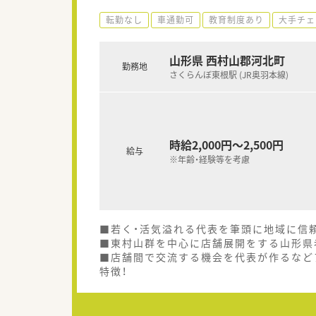
転勤なし
車通勤可
教育制度あり
大手チェ
山形県 西村山郡河北町
勤務地
さくらんぼ東根駅 (JR奥羽本線)
時給2,000円～2,500円
給与
※年齢・経験等を考慮
■若く・活気溢れる代表を筆頭に地域に信
■東村山群を中心に店舗展開をする山形県
■店舗間で交流する機会を代表が作るなど
特徴！