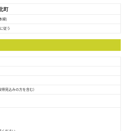
北町
本線)
に従う
取得見込みの方を含む）
談ください