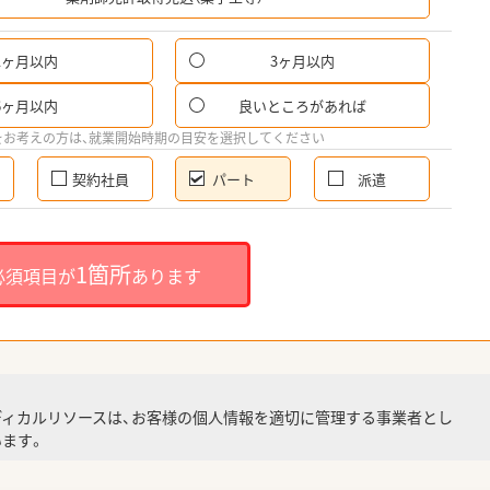
1ヶ月以内
3ヶ月以内
パ
6ヶ月以内
良いところがあれば
希
をお考えの方は、就業開始時期の目安を選択してください
契約社員
パート
派遣
就
1箇所
必須項目が
あります
就業
ディカルリソースは、お客様の個人情報を適切に管理する事業者とし
ます。
調