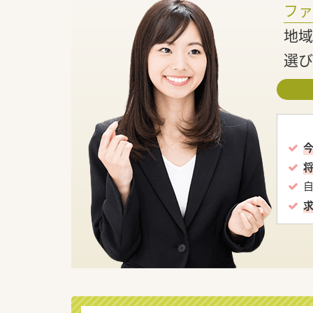
フ
地域
選び