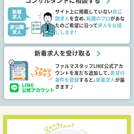
コンサルタントに相談する
サイト上に掲載していない
非公
開求人
を含め、
転職のプロ
があな
たのご希望に沿って
求人をお探
しします！
新着求人を受け取る
ファルマスタッフLINE公式アカ
ウントを友だち追加して、
希望の
条件を登録
すると、
新着求人
が届
きます♪