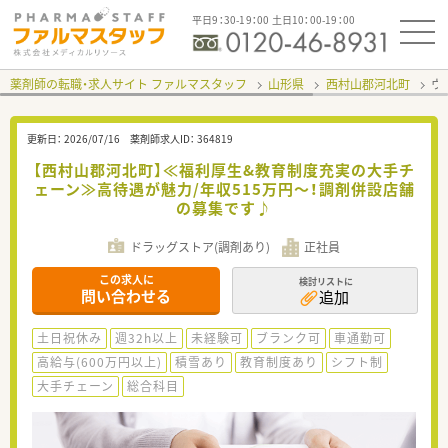
平日9：30-19：00 土日10：00-19：00
薬剤師の転職・求人サイト ファルマスタッフ
山形県
西村山郡河北町
ウ
更新日：
2026/07/16
薬剤師求人ID：
364819
【西村山郡河北町】≪福利厚生&教育制度充実の大手チ
ェーン≫高待遇が魅力/年収515万円～！調剤併設店舗
の募集です♪
ドラッグストア(調剤あり)
正社員
この求人に
検討リストに
問い合わせる
追加
土日祝休み
週32h以上
未経験可
ブランク可
車通勤可
高給与(600万円以上)
積雪あり
教育制度あり
シフト制
大手チェーン
総合科目