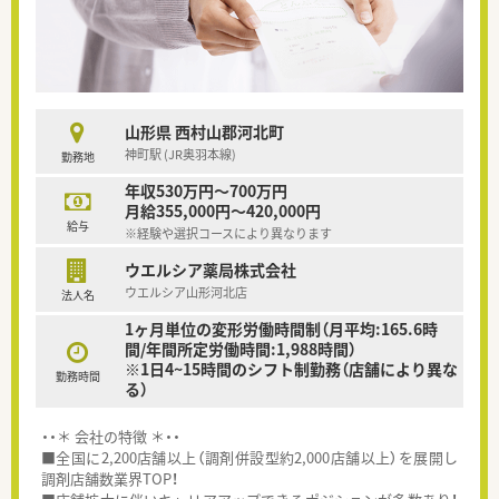
山形県 西村山郡河北町
神町駅 (JR奥羽本線)
勤務地
年収530万円～700万円
月給355,000円～420,000円
給与
※経験や選択コースにより異なります
ウエルシア薬局株式会社
ウエルシア山形河北店
法人名
1ヶ月単位の変形労働時間制（月平均:165.6時
間/年間所定労働時間:1,988時間）
※1日4~15時間のシフト制勤務（店舗により異な
勤務時間
る）
・・＊ 会社の特徴 ＊・・
■全国に2,200店舗以上（調剤併設型約2,000店舗以上）を展開し
調剤店舗数業界TOP！