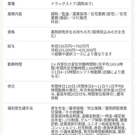
業種
ドラッグストア(調剤あり)
業務内容
調剤／監査／服薬指導／在宅業務（居宅）／在宅
業務（施設）／OTC販売
科目：
資格
薬剤師免許をお持ちの方（取得見込みの方を含
む）
給与
年収530万円～700万円
月給355,000円～420,000円
※経験や選択コースにより異なります
勤務時間
1ヶ月単位の変形労働時間制（月平均:165.6時
間/年間所定労働時間:1,988時間）
※1日4~15時間のシフト制勤務（店舗により異
なる）
休日
年間休日120日（月間休日8～11日※1日平均8
時間勤務の場合）、年次有給休暇（初年度10日付
与、最高年間20日付与、時間単位取得可）、慶弔
休暇
福利厚生諸手当
厚生年金／雇用保険／労災保険／薬剤師賠償責
任保険／その他健保
従業員持株会制度、退職金制度（一時金・確定拠
出年金）、LTD制度、グループ保険・医療保険、健康
診断、従業員割引制度、ユニオン助成金制度、N-
コンシェルジュ、社宅制度、産前・産後休業制度、
育児・介護休業制度、育児短時間勤務制度、薬剤