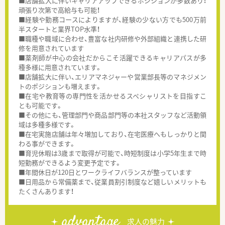
■店舗拡大に伴いキャリアアップできるポジションが多数あり！
頑張り次第で高給与も可能！
■経験や勤務コースによりますが、経験の少ない方でも500万前
半スタートと業界TOP水準！
■職種や職域に合わせ、豊富な社内研修や外部組織と連携した研
修を用意されています
■薬剤師が中心の会社だからこそ活躍できるキャリアパスが多
種多様に用意されています。
■店舗拡大に伴い、エリアマネジャーや営業部長等のマネジメン
トのポジションも増えます。
■在宅や教育等の専門性を活かせるスペシャリストを目指すこ
とも可能です。
■その他にも、管理部門や商品部門等の本社スタッフなど活動領
域は多種多様です。
■在宅実施店舗は年々増加しており、在宅医療へもしっかりと関
わる事ができます。
■育児休暇は3歳まで取得が可能で、時短制度は小学5年生まで時
短勤務ができるよう変更予定です。
■年間休日が120日とワークライフバランスが整っています
■日用品から常備薬まで、従業員割引制度など嬉しいメリットも
たくさんあります！
advantage
求人の魅力