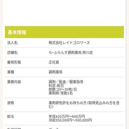
基本情報
法人名
株式会社レイドゴロワーズ
店舗名
ら・ふらんす調剤薬局 西川店
雇用形態
正社員
業種
調剤薬局
業務内容
調剤／監査／服薬指導
科目：総合
枚数：20～30枚/日
薬剤師：常勤1名
資格
薬剤師免許をお持ちの方（取得見込みの方を含
む）
給与
年収420万円～600万円
月給350,000円～500,000円