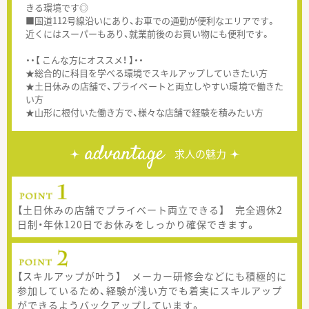
きる環境です◎
■国道112号線沿いにあり、お車での通勤が便利なエリアです。
近くにはスーパーもあり、就業前後のお買い物にも便利です。
・・【 こんな方にオススメ！ 】・・
★総合的に科目を学べる環境でスキルアップしていきたい方
★土日休みの店舗で、プライベートと両立しやすい環境で働きた
い方
★山形に根付いた働き方で、様々な店舗で経験を積みたい方
advantage
求人の魅力
【土日休みの店舗でプライベート両立できる】 完全週休2
日制・年休120日でお休みをしっかり確保できます。
【スキルアップが叶う】 メーカー研修会などにも積極的に
参加しているため、経験が浅い方でも着実にスキルアップ
ができるようバックアップしています。