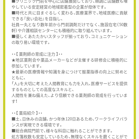
■クリニック門前を中心に店舗展開しており、順調に店舗数も増
やしている安定経営の地域密着型の企業が母体です。
■時代と共に目まぐるしく変わる、医療業界で、地域医療に貢献
できる『良い会社』を目指し、
社員一丸となり数年前から門前調剤だけでなく、施設在宅（50数
軒）や介護相談センターにも積極的に取り組んでいます。
■優しくあたたかいスタッフが揃っており、コミュニケーション
の取り易い環境です。
・・【 薬剤師の育成に注力 】・・
★地区薬剤会や薬品メーカーなどが主催する研修会に積極的に
参加しています。
★最新の医療情報や知識を身につけて服薬指導の向上に努めと
ともに、
「人」を大切に考えた人間教育にも力を入れ、医療サービスを提供
するものとしての高度なスキルと、
人間性を兼ね備えた、より信頼できる薬剤師の育成を行っていま
す！
・・【 薬局紹介 】・・
■土、日休みの店舗、かつ年休120日あるため、ワークライフバラ
ンスが実現できる環境です。
■総合病院門前で、様々な科目に触れることができます。
処方箋枚数も安定しているため、無理なくスキルを磨くことがで