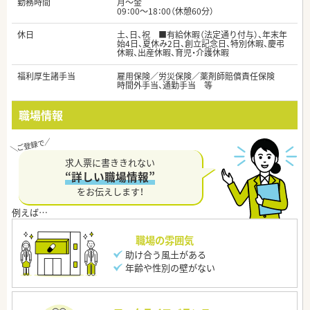
勤務時間
月～金
09：00～18：00（休憩60分）
休日
土、日、祝 ■有給休暇（法定通り付与）、年末年
始4日、夏休み2日、創立記念日、特別休暇、慶弔
休暇、出産休暇、育児・介護休暇
福利厚生諸手当
雇用保険／労災保険／薬剤師賠償責任保険
時間外手当、通勤手当 等
職場情報
求人票に書ききれない
“詳しい職場情報”
をお伝えします！
職場の雰囲気
助け合う風土がある
年齢や性別の壁がない