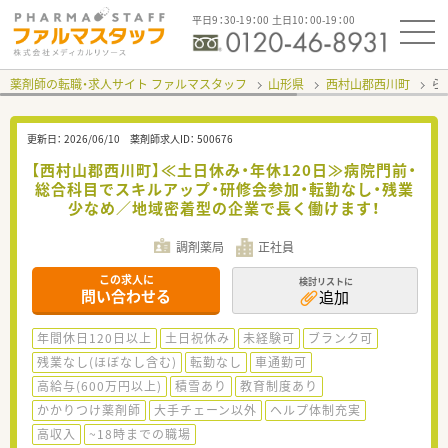
平日9：30-19：00 土日10：00-19：00
薬剤師の転職・求人サイト ファルマスタッフ
山形県
西村山郡西川町
ら
更新日：
2026/06/10
薬剤師求人ID：
500676
【西村山郡西川町】≪土日休み・年休120日≫病院門前・
総合科目でスキルアップ・研修会参加・転勤なし・残業
少なめ／地域密着型の企業で長く働けます！
調剤薬局
正社員
この求人に
検討リストに
問い合わせる
追加
年間休日120日以上
土日祝休み
未経験可
ブランク可
残業なし(ほぼなし含む)
転勤なし
車通勤可
高給与(600万円以上)
積雪あり
教育制度あり
かかりつけ薬剤師
大手チェーン以外
ヘルプ体制充実
高収入
~18時までの職場