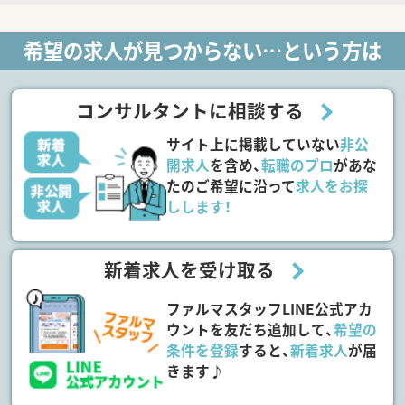
希望の求人が見つからない…という方は
コンサルタントに相談する
サイト上に掲載していない
非公
開求人
を含め、
転職のプロ
があな
たのご希望に沿って
求人をお探
しします！
新着求人を受け取る
ファルマスタッフLINE公式アカ
ウントを友だち追加して、
希望の
条件を登録
すると、
新着求人
が届
きます♪