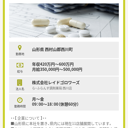
山形県 西村山郡西川町
勤務地
年収420万円～600万円
月給350,000円～500,000円
給与
株式会社レイドゴロワーズ
ら・ふらんす調剤薬局 西川店
法人名
月～金
09：00～18：00（休憩60分）
勤務時間
・・【 企業について 】・・
■山形県に本社を置き、県内には現在11店舗展開しています。