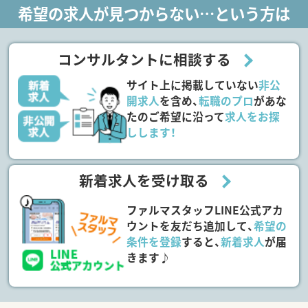
希望の求人が見つからない…という方は
コンサルタントに相談する
サイト上に掲載していない
非公
開求人
を含め、
転職のプロ
があな
たのご希望に沿って
求人をお探
しします！
新着求人を受け取る
ファルマスタッフLINE公式アカ
ウントを友だち追加して、
希望の
条件を登録
すると、
新着求人
が届
きます♪