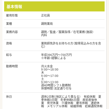
基本情報
雇用形態
正社員
業種
調剤薬局
業務内容
調剤／監査／服薬指導／在宅業務（施設）
内科
資格
薬剤師免許をお持ちの方（取得見込みの方を含
む）
給与
年収396万円～700万円
※年齢・経験による
勤務時間
月火水金
9：00～18：00
木
9：00～17：00
土
9：00～13：00
週40時間シフト勤務制
休憩時間：法定通り付与
休日
週休2日制（地区により異なる） 有給休暇 夏
季休暇3日間 冬季休暇6日間 産前産後休
業 育児休業 介護休暇 慶弔休暇 連続休
暇 メモリアル休暇 結婚休暇 妊婦通院休暇