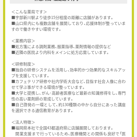
＜こんな薬局です＞
■宇部新川駅より徒歩15分程度の距離に店舗があります。
■山口県内にも複数店舗を展開しており、応援体制が整っていま
すので働きやすい環境です。
＜業務内容＞
■処方箋による調剤業務、服薬指導、薬剤情報の提供など
■近隣の医院より内科をメインに処方応需しています。
＜研修制度＞
■独自の研修システムを活用し、効率的かつ効果的なスキルアッ
プを支援しています。
■カフェテリア研修や社内学術大会など、目指す社会人像に合わ
せて学ぶ事ができる環境が整っています。
■大学と提携し、がん･高齢者医療など最新の知識修得をし、専門
性の高い薬剤師の育成しています。
■自己啓発の一環として、約130種類の中から自分にあった講座
を選択できる通信教育があります。
＜法人特徴＞
■福岡県本社で全国43都道府県に店舗展開しております。
開業支援まで行っているため、医療機関との関係も良好で「医