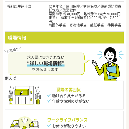
福利厚生諸手当
厚生年金／雇用保険／労災保険／薬剤師賠償責
任保険／薬業健保
薬剤師手当30,000円 地域手当（最大70,000円
まで） 家族手当（配偶者10,000円、子供7,500
円）
時間外手当 寒冷地手当 赴任手当 待機手当
職場情報
求人票に書ききれない
“詳しい職場情報”
をお伝えします！
職場の雰囲気
助け合う風土がある
年齢や性別の壁がない
ワークライフバランス
お休みが取りやすい