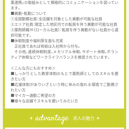
薬連携」の取組みとして積極的にコミュニケーションを図ってい
ます。
■異動・転勤について
①全国勤務社員：全店舗を対象とした異動が可能な社員
②エリア社員：限定した地区内での転居を伴う異動が可能な社員
③薬剤師職Ⅲ（ローカル社員）：転居を伴う異動がない社員から選
択可能です。
■休暇制度や福利厚生面も充実
正社員であれば有給は入社時から付与。
その他、連続休暇制度、メモリアル休暇、サポート休暇、ボラン
ティア休暇などワークライフバランスを推奨されています。
＜こんな方にもおすすめ＞
■しっかりとした教育体制のもとで薬剤師としてのスキルを磨
きたい方
■応援体制がありいざという時に休みの取れる環境でご勤務さ
れたい方
■マイカー通勤ご希望の方
■様々な店舗でスキルを磨いてみたい方
advantage
求人の魅力