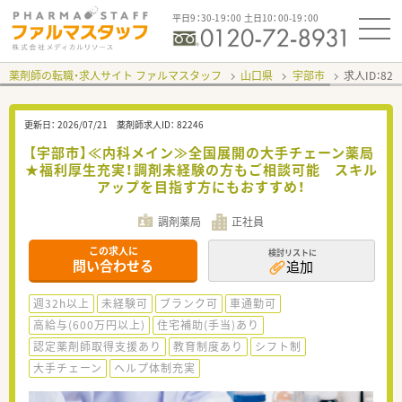
平日9：30-19：00 土日10：00-19：00
薬剤師の転職・求人サイト ファルマスタッフ
山口県
宇部市
求人ID：82
更新日：
2026/07/21
薬剤師求人ID：
82246
【宇部市】≪内科メイン≫全国展開の大手チェーン薬局
★福利厚生充実！調剤未経験の方もご相談可能 スキル
アップを目指す方にもおすすめ！
調剤薬局
正社員
この求人に
検討リストに
問い合わせる
追加
週32h以上
未経験可
ブランク可
車通勤可
高給与(600万円以上)
住宅補助(手当)あり
認定薬剤師取得支援あり
教育制度あり
シフト制
大手チェーン
ヘルプ体制充実