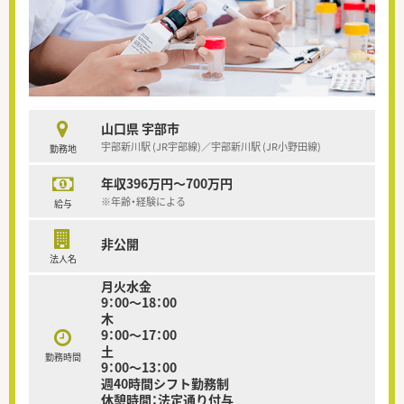
山口県 宇部市
宇部新川駅 (JR宇部線)／宇部新川駅 (JR小野田線)
勤務地
年収396万円～700万円
※年齢・経験による
給与
非公開
法人名
月火水金
9：00～18：00
木
9：00～17：00
土
勤務時間
9：00～13：00
週40時間シフト勤務制
休憩時間：法定通り付与