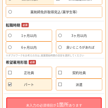
薬剤師免許取得見込（薬学生等）
転職時期
必須
1ヶ月以内
3ヶ月以内
6ヶ月以内
良いところがあれば
※ダブルワークをお考えの方は、就業開始時期の目安を選択してください
希望雇用形態
必須
正社員
契約社員
パート
派遣
1箇所
未入力の必須項目が
あります