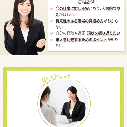
ご相談例
今の仕事に対し不安
があり、客観的な意
見がほしい
将来性のある職場の見極め方
がわから
ない
自分の経験や適正、
現状を振り返りたい
求人を比較するためのポイント
が知り
たい