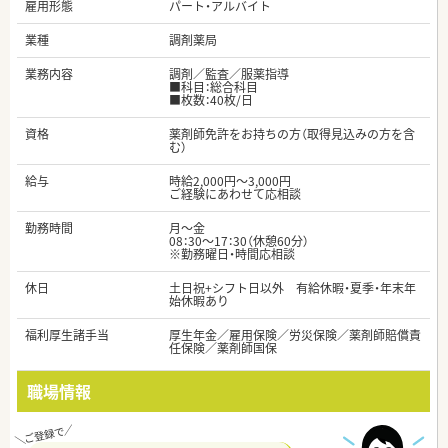
雇用形態
パート・アルバイト
業種
調剤薬局
業務内容
調剤／監査／服薬指導
■科目：総合科目
■枚数：40枚/日
資格
薬剤師免許をお持ちの方（取得見込みの方を含
む）
給与
時給2,000円～3,000円
ご経験にあわせて応相談
勤務時間
月～金
08：30～17：30（休憩60分）
※勤務曜日・時間応相談
休日
土日祝+シフト日以外 有給休暇・夏季・年末年
始休暇あり
福利厚生諸手当
厚生年金／雇用保険／労災保険／薬剤師賠償責
任保険／薬剤師国保
職場情報