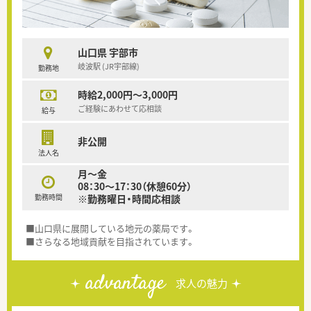
山口県 宇部市
岐波駅 (JR宇部線)
勤務地
時給2,000円～3,000円
ご経験にあわせて応相談
給与
非公開
法人名
月～金
08：30～17：30（休憩60分）
勤務時間
※勤務曜日・時間応相談
■山口県に展開している地元の薬局です。
■さらなる地域貢献を目指されています。
advantage
求人の魅力