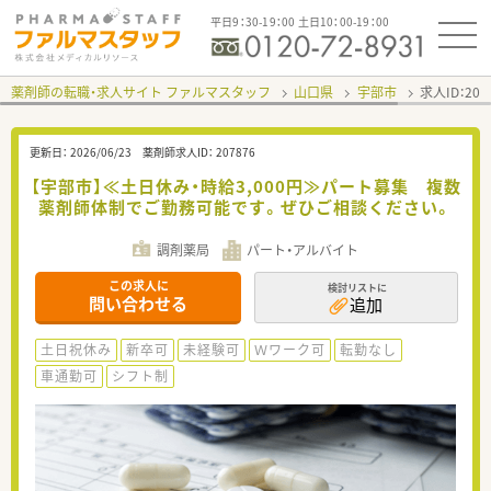
平日9：30-19：00 土日10：00-19：00
薬剤師の転職・求人サイト ファルマスタッフ
山口県
宇部市
求人ID：20
更新日：
2026/06/23
薬剤師求人ID：
207876
【宇部市】≪土日休み・時給3,000円≫パート募集 複数
薬剤師体制でご勤務可能です。ぜひご相談ください。
調剤薬局
パート・アルバイト
この求人に
検討リストに
問い合わせる
追加
土日祝休み
新卒可
未経験可
Ｗワーク可
転勤なし
車通勤可
シフト制