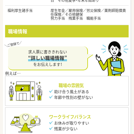
日 その他夏季・年末年始あり
福利厚生諸手当
厚生年金／雇用保険／労災保険／薬剤師賠償責
任保険／その他健保
努力手当 残業手当 職能手当
職場情報
求人票に書ききれない
“詳しい職場情報”
をお伝えします！
職場の雰囲気
助け合う風土がある
年齢や性別の壁がない
ワークライフバランス
お休みが取りやすい
残業が少ない