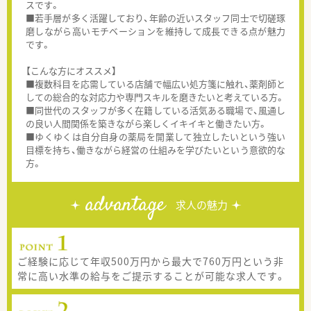
スです。
■若手層が多く活躍しており、年齢の近いスタッフ同士で切磋琢
磨しながら高いモチベーションを維持して成長できる点が魅力
です。
【こんな方にオススメ】
■複数科目を応需している店舗で幅広い処方箋に触れ、薬剤師と
しての総合的な対応力や専門スキルを磨きたいと考えている方。
■同世代のスタッフが多く在籍している活気ある職場で、風通し
の良い人間関係を築きながら楽しくイキイキと働きたい方。
■ゆくゆくは自分自身の薬局を開業して独立したいという強い
目標を持ち、働きながら経営の仕組みを学びたいという意欲的な
方。
advantage
求人の魅力
ご経験に応じて年収500万円から最大で760万円という非
常に高い水準の給与をご提示することが可能な求人です。