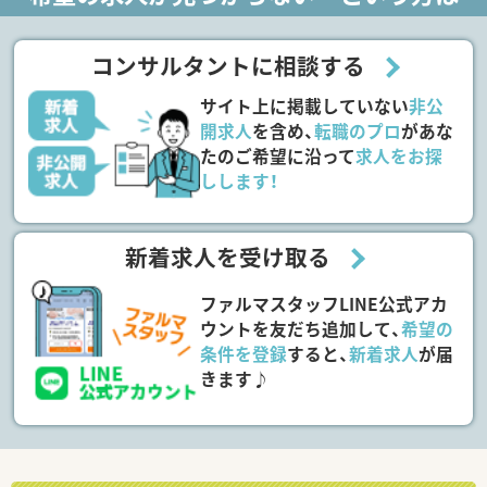
コンサルタントに相談する
サイト上に掲載していない
非公
開求人
を含め、
転職のプロ
があな
たのご希望に沿って
求人をお探
しします！
新着求人を受け取る
ファルマスタッフLINE公式アカ
ウントを友だち追加して、
希望の
条件を登録
すると、
新着求人
が届
きます♪