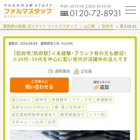
平日9：30-19：00 土日10：00-19：00
薬剤師の転職・求人サイト ファルマスタッフ
山口県
防府市
求人ID：41
更新日：
2026/08/04
薬剤師求人ID：
411596
【防府市/防府駅】≪未経験・ブランク有の方も歓迎！
≫20代・30代を中心に若い世代が活躍中の法人です
調剤薬局
正社員
この求人に
検討リストに
問い合わせる
追加
週32h以上
新卒可
未経験可
ブランク可
車通勤可
高給与(600万円以上)
寮・借上社宅あり
認定薬剤師取得支援あり
教育制度あり
シフト制
大手チェーン以外
在宅