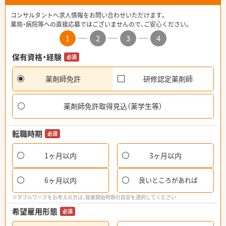
コンサルタントへ求人情報をお問い合わせいただけます。
薬局・病院等への直接応募ではございませんので、ご安心ください。
1
2
3
4
保有資格・経験
必須
薬剤師免許
研修認定薬剤師
薬剤師免許取得見込（薬学生等）
転職時期
必須
1ヶ月以内
3ヶ月以内
6ヶ月以内
良いところがあれば
※ダブルワークをお考えの方は、就業開始時期の目安を選択してください
希望雇用形態
必須