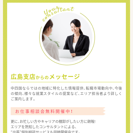
広島支店
メッセージ
からの
中四国ならではの地域に特化した情報提供、転職市場動向や、今後
の傾向、様々な就業スタイルの提案など、エリア担当者より詳しく
ご案内します。
お仕事相談会無料開催中！
更に、お忙しい方やキャリアの棚卸がしたい方に朗報!
エリアを熟知したコンサルタントによる、
“出張”個別相談サービスも同時開催中です。