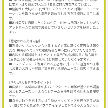
に業務へ取り組んでいただける意欲的な方を求めています。
■協調性を大切にし、同世代のスタッフたちと円滑にコミュニケ
ーションを取りながら業務を進められる方を積極的に採用しま
す。
■地域医療に貢献したいという思いを持ち、周囲と協力しながら
アットホームな職場で成長していきたいという方を歓迎いたし
ます。
【想定される業務内容】
■近隣のクリニックから応需する処方箋に基づく正確な調剤や
監査、患者様への丁寧な服薬指導を中心に行っていただきます。
■内科や循環器科をはじめとする専門的な診療科目の処方箋を、
1日あたり約50枚から60枚ほど対応していただく予定です。
■ドライブスルーを利用される患者様に対しても、迅速かつ丁寧
なお薬のお渡しや健康相談を行い地域のニーズに幅広く応えま
す。
【やりがい/おすすめポイント】
■医療モール型の店舗が多く、ドクターとの距離が近いため疑義
照会もスムーズに行えるなどチーム医療を肌で感じられる環境
です。
■将来の独立を志す方には手厚いバックアップを行う制度があ
り、働きながら経営のノウハウを学ぶことができる大きなチャン