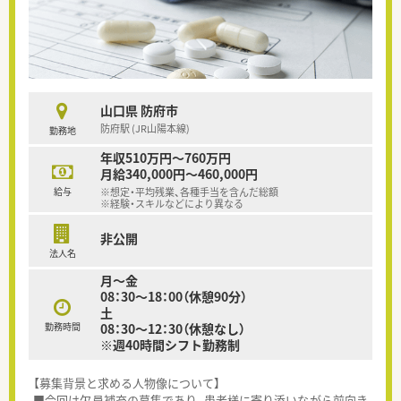
山口県 防府市
防府駅 (JR山陽本線)
勤務地
年収510万円～760万円
月給340,000円～460,000円
給与
※想定・平均残業、各種手当を含んだ総額
※経験・スキルなどにより異なる
非公開
法人名
月～金
08：30～18：00（休憩90分）
土
勤務時間
08：30～12：30（休憩なし）
※週40時間シフト勤務制
【募集背景と求める人物像について】
■今回は欠員補充の募集であり、患者様に寄り添いながら前向き