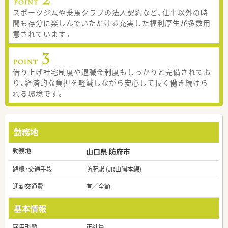
スポーツジムや乗馬クラブの法人契約など、仕事以外の時
間も存分に楽しんでいただける充実した福利厚生が多数用
意されています。
借り上げ社宅制度や退職金制度もしっかりと完備されてお
り、経済的な負担を軽減しながら安心して長く働き続けら
れる環境です。
勤務地
勤務地
山口県 防府市
路線・交通手段
防府駅 (JR山陽本線)
通勤交通費
有／全額
基本情報
雇用形態
正社員