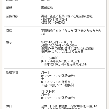
業種
調剤薬局
業務内容
調剤／監査／服薬指導／在宅業務（居宅）
科目：内科、循環器科
枚数：50～60枚/日
資格
薬剤師免許をお持ちの方（取得見込みの方を含
む）
給与
年収510万円～760万円
月給340,000円～460,000円
※想定・平均残業、各種手当を含んだ総額
※経験・スキルなどにより異なる
【モデル年収】
▶モデル年収（45歳）760万円
※年収750万円＋想定残業月10ｈ
勤務時間
月～金
08：30～18：00（休憩90分）
土
08：30～12：30（休憩なし）
※週40時間シフト勤務制
【シフト例】
月～金
08：30～18：00（休憩90分）
休日
週休二日制（日祝他） 有給休暇（初年度）10