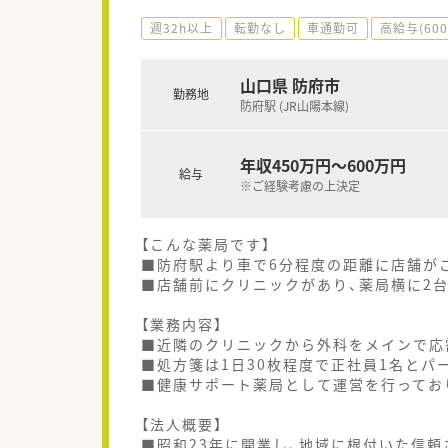
週32h以上
転勤なし
車通勤可
高給与(60
山口県 防府市
勤務地
防府駅 (JR山陽本線)
年収450万円～600万円
給与
※ご経験考慮の上決定
【こんな薬局です】
■防府駅より車で6分程度の距離に店舗が
■店舗前にクリニックがあり、薬局横に2
【業務内容】
■近隣のクリニックから外科をメインで応需
■処方箋は1日30枚程度で正社員1名とパ
■健康サポート薬局として運営を行ってお
【法人概要】
■昭和23年に開業し、地域に根付いた信頼