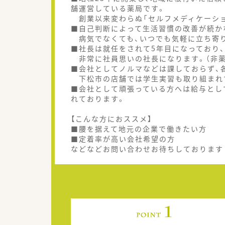
舗運営している薬局です。
創業以来変わらぬ「セルフメディケーショ
■自己判断によって生活習慣の改善が続か
病気でなくても、いつでも気軽に立ち寄り
■社長は就任をされて5年目になっており
非常に社員思いの社長になります。（非薬
■会社としてノルマなどは課しておらず、
下松市の店舗では学生実習も取り組まれ
■会社として頑張っている方へは給与とし
れております。
【こんな方におススメ】
■腰を据えて地元の企業で働きたい方
■定着率が高い会社希望の方
などなどお問い合わせお待ちしております