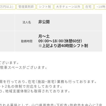
0万円以上)
管理薬剤師
シフト制
大手チェーン以外
在宅
~18
非公開
法人名
月～土
09：00～18：00（休憩60分）
勤務時間
※上記より週40時間シフト制
ございます。
台駐車スペースがございます。
を行っており、在宅（施設・居宅）業務も行っております。
ート2名の体制で対応をしております。
り、地域支援体制2も取得されております。
される薬局として、山口県周南市・下松市・防府市を中心に7店