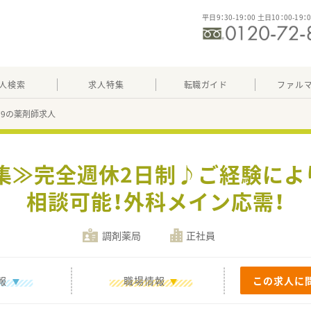
平日9：30-19：00 土日10：00-19：
人検索
求人特集
転職ガイド
ファル
079の薬剤師求人
集≫完全週休2日制♪ご経験によ
相談可能！外科メイン応需！
調剤薬局
正社員
報
職場情報
この求人に