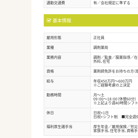
通勤交通費
有／会社規定に準ずる
基本情報
雇用形態
正社員
業種
調剤薬局
業務内容
調剤／監査／服薬指導／在宅
外科、在宅
資格
薬剤師免許をお持ちの方（
給与
年収450万円～600万円
※ご経験考慮の上決定
勤務時間
月～土
09：00～18：00（休憩60分）
※上記より週40時間シフ
休日
日祝+1日
日祝+シフト制 ■完全週
福利厚生諸手当
厚生年金／雇用保険／労災
家族手当、住宅手当、資格手