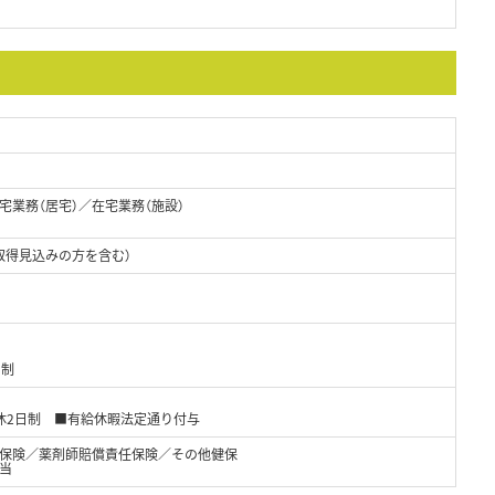
業務（居宅）／在宅業務（施設）
取得見込みの方を含む）
ト制
休2日制 ■有給休暇法定通り付与
保険／薬剤師賠償責任保険／その他健保
当