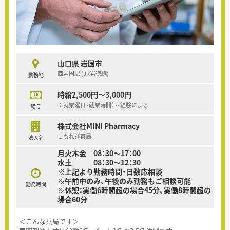
山口県 岩国市
西岩国駅 (JR岩徳線)
勤務地
時給2,500円～3,000円
※就業曜日・就業時間帯・経験による
給与
株式会社MINI Pharmacy
こもれび薬局
法人名
月火木金 08：30～17：00
水土 08：30～12：30
※上記より勤務時間・日数応相談
※午前中のみ、午後のみ勤務もご相談可能
勤務時間
※休憩：実働6時間超の場合45分、実働8時間超の
場合60分
＜こんな薬局です＞