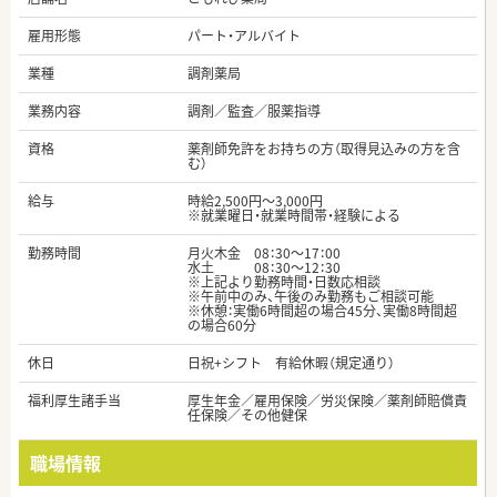
雇用形態
パート・アルバイト
業種
調剤薬局
業務内容
調剤／監査／服薬指導
資格
薬剤師免許をお持ちの方（取得見込みの方を含
む）
給与
時給2,500円～3,000円
※就業曜日・就業時間帯・経験による
勤務時間
月火木金 08：30～17：00
水土 08：30～12：30
※上記より勤務時間・日数応相談
※午前中のみ、午後のみ勤務もご相談可能
※休憩：実働6時間超の場合45分、実働8時間超
の場合60分
休日
日祝+シフト 有給休暇（規定通り）
福利厚生諸手当
厚生年金／雇用保険／労災保険／薬剤師賠償責
任保険／その他健保
職場情報