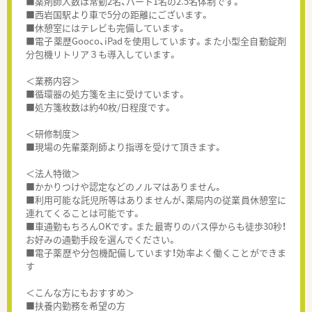
■薬剤師人数は常勤2名、パート1名の2.5名体制です。
■西岩国駅より車で5分の距離にございます。
■休憩室にはテレビも完備しています。
■電子薬歴Gooco、iPadを使用しています。また小型全自動錠剤
分包機リトリア３も導入しています。
＜業務内容＞
■循環器の処方箋を主に受けています。
■処方箋枚数は約40枚/日程度です。
＜研修制度＞
■現場の先輩薬剤師より指導を受けて頂きます。
＜法人特徴＞
■かかりつけや認定などのノルマはありません。
■利用可能な託児所等はありませんが、薬局内の従業員休憩室に
連れてくることは可能です。
■車通勤もちろんOKです。また最寄りのバス停からも徒歩30秒！
お好みの通勤手段を選んでください。
■電子薬歴や分包機配備しています！効率よく働くことができま
す
＜こんな方にもおすすめ＞
■扶養内勤務を希望の方