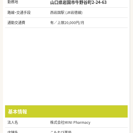
勤務地
山口県岩国市牛野谷町2-24-63
路線・交通手段
西岩国駅 (JR岩徳線)
通勤交通費
有／上限20,000円/月
基本情報
法人名
株式会社MINI Pharmacy
店舗名
こもれび薬局