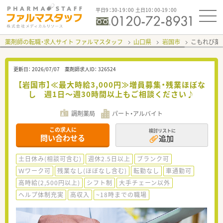
平日9：30-19：00 土日10：00-19：00
薬剤師の転職・求人サイト ファルマスタッフ
山口県
岩国市
こもれび薬
更新日：
2026/07/07
薬剤師求人ID：
326524
【岩国市】≪最大時給3,000円≫増員募集・残業ほぼな
し 週1日～週30時間以上もご相談ください♪
調剤薬局
パート・アルバイト
この求人に
検討リストに
問い合わせる
追加
土日休み(相談可含む)
週休2.5日以上
ブランク可
Ｗワーク可
残業なし(ほぼなし含む)
転勤なし
車通勤可
高時給(2,500円以上)
シフト制
大手チェーン以外
ヘルプ体制充実
高収入
~18時までの職場