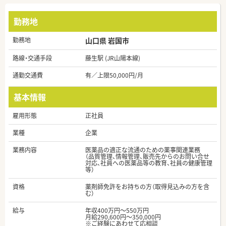
勤務地
勤務地
山口県 岩国市
路線・交通手段
藤生駅 (JR山陽本線)
通勤交通費
有／上限50,000円/月
基本情報
雇用形態
正社員
業種
企業
業務内容
医薬品の適正な流通のための薬事関連業務
（品質管理、情報管理、販売先からのお問い合せ
対応、社員への医薬品等の教育、社員の健康管理
等）
資格
薬剤師免許をお持ちの方（取得見込みの方を含
む）
給与
年収400万円～550万円
月給290,600円～350,000円
※ご経験にあわせて応相談