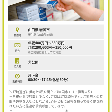
山口県 岩国市
藤生駅 (JR山陽本線)
勤務地
年収400万円～550万円
月給290,600円～350,000円
給与
※ご経験にあわせて応相談
非公開
法人名
月～金
08:30～ 17:15（休憩60分）
勤務時間
＼17時過ぎに帰宅！公私を両立／（岩国市エリア担当より）
土日祝休みで残業も少なく、定時は17時15分です。ご家族との時
間や趣味を大切にしながら、心身ともに余裕を持って長く働き続
けたい方に最適な環境が整っています。
＊------------------------------------------＊