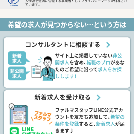
人情報を適切に管理する事業者としてプライバシーマークが付与され
ています。
希望の求人が見つからない…という方は
コンサルタントに相談する
サイト上に掲載していない
非公
開求人
を含め、
転職のプロ
があな
たのご希望に沿って
求人をお探
しします！
新着求人を受け取る
ファルマスタッフLINE公式アカ
ウントを友だち追加して、
希望の
条件を登録
すると、
新着求人
が届
きます♪