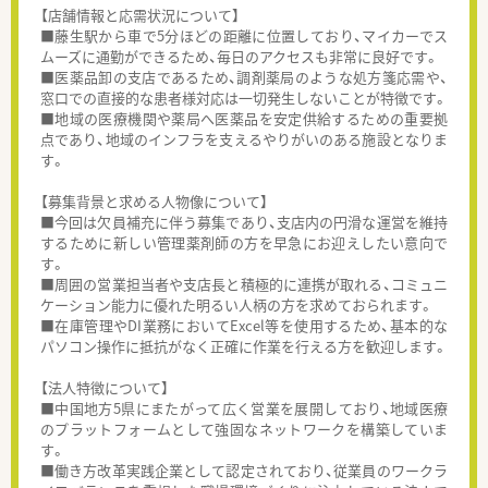
【店舗情報と応需状況について】
■藤生駅から車で5分ほどの距離に位置しており、マイカーでス
ムーズに通勤ができるため、毎日のアクセスも非常に良好です。
■医薬品卸の支店であるため、調剤薬局のような処方箋応需や、
窓口での直接的な患者様対応は一切発生しないことが特徴です。
■地域の医療機関や薬局へ医薬品を安定供給するための重要拠
点であり、地域のインフラを支えるやりがいのある施設となりま
す。
【募集背景と求める人物像について】
■今回は欠員補充に伴う募集であり、支店内の円滑な運営を維持
するために新しい管理薬剤師の方を早急にお迎えしたい意向で
す。
■周囲の営業担当者や支店長と積極的に連携が取れる、コミュニ
ケーション能力に優れた明るい人柄の方を求めておられます。
■在庫管理やDI業務においてExcel等を使用するため、基本的な
パソコン操作に抵抗がなく正確に作業を行える方を歓迎します。
【法人特徴について】
■中国地方5県にまたがって広く営業を展開しており、地域医療
のプラットフォームとして強固なネットワークを構築していま
す。
■働き方改革実践企業として認定されており、従業員のワークラ