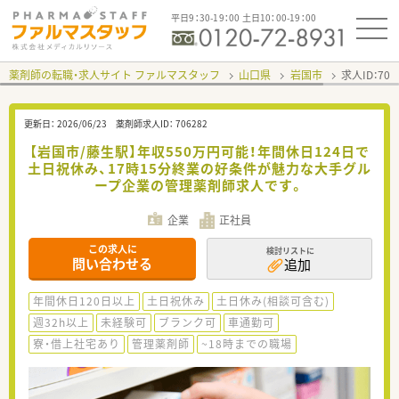
平日9：30-19：00 土日10：00-19：00
薬剤師の転職・求人サイト ファルマスタッフ
山口県
岩国市
求人ID：70
更新日：
2026/06/23
薬剤師求人ID：
706282
【岩国市/藤生駅】年収550万円可能！年間休日124日で
土日祝休み、17時15分終業の好条件が魅力な大手グル
ープ企業の管理薬剤師求人です。
企業
正社員
この求人に
検討リストに
問い合わせる
追加
年間休日120日以上
土日祝休み
土日休み(相談可含む)
週32h以上
未経験可
ブランク可
車通勤可
寮・借上社宅あり
管理薬剤師
~18時までの職場