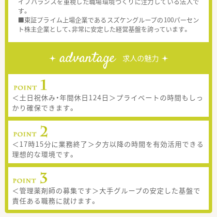
イフバランスを重視した職場環境づくりに注力している法人で
す。
■東証プライム上場企業であるスズケングループの100パーセン
ト株主企業として、非常に安定した経営基盤を誇っています。
advantage
求人の魅力
＜土日祝休み・年間休日124日＞プライベートの時間もしっ
かり確保できます。
＜17時15分に業務終了＞夕方以降の時間を有効活用できる
理想的な環境です。
＜管理薬剤師の募集です＞大手グループの安定した基盤で
責任ある職務に就けます。