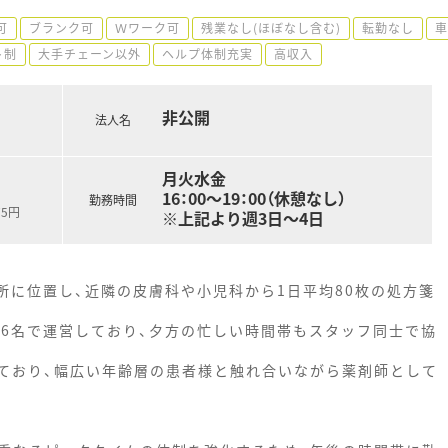
可
ブランク可
Ｗワーク可
残業なし(ほぼなし含む)
転勤なし
車
ト制
大手チェーン以外
ヘルプ体制充実
高収入
非公開
法人名
月火水金
16：00～19：00（休憩なし）
勤務時間
75円
※上記より週3日～4日
所に位置し、近隣の皮膚科や小児科から1日平均80枚の処方箋
計6名で運営しており、夕方の忙しい時間帯もスタッフ同士で協
ており、幅広い年齢層の患者様と触れ合いながら薬剤師として