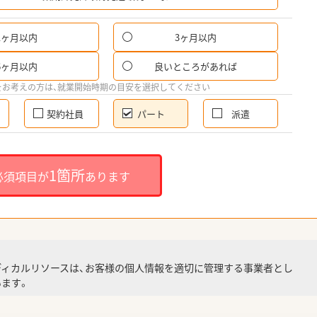
1ヶ月以内
3ヶ月以内
パ
6ヶ月以内
良いところがあれば
希
をお考えの方は、就業開始時期の目安を選択してください
契約社員
パート
派遣
就
1箇所
必須項目が
あります
就業
ディカルリソースは、お客様の個人情報を適切に管理する事業者とし
ます。
調