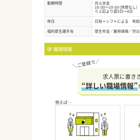
勤務時間
月火水金
16：00～19：00（休憩なし）
※上記より週3日～4日
休日
日祝＋シフトによる 有給
福利厚生諸手当
厚生年金／雇用保険／労災
職場情報
求人票に書き
“詳しい職場情報”