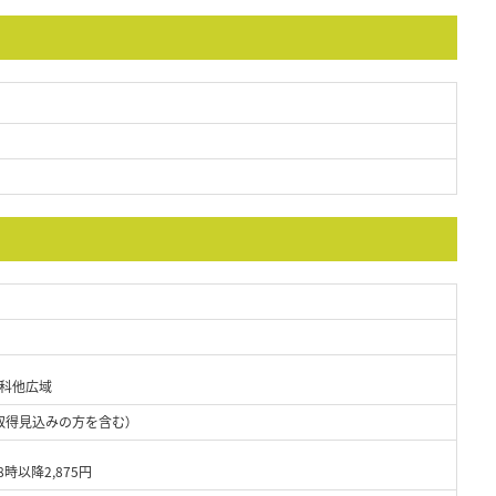
ー科他広域
取得見込みの方を含む）
8時以降2,875円