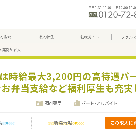
平日9：30-19：00 土日10：00-19：
人検索
求人特集
転職ガイド
ファル
90の薬剤師求人
降は時給最大3,200円の高待遇
％でお弁当支給など福利厚生も充実
調剤薬局
パート・アルバイト
報
職場情報
この求人に