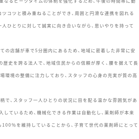
重なるピークタイムの体制を強化するため、午後の時間帯に勤
コツコツと積み重ねることができ、周囲と円滑な連携を図れる
一人ひとりに対して誠実に向き合いながら、思いやりを持って
全ての店舗が車で5分圏内にあるため、地域に密着した非常に安
上の歴史を誇る法人で、地域住民からの信頼が厚く、腰を据えて長
職場環境の整備に注力しており、スタッフの心身の充実が質の高
人柄で、スタッフ一人ひとりの状況に目を配る温かな雰囲気があ
入しているため、機械化できる作業は自動化し、薬剤師が本来
も100％を維持していることから、子育て世代の薬剤師にとって