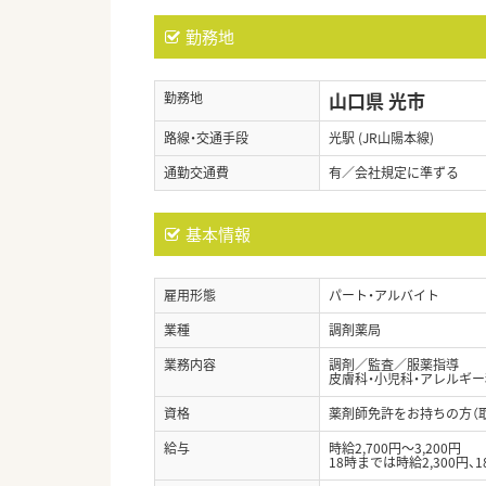
勤務地
山口県 光市
勤務地
路線・交通手段
光駅 (JR山陽本線)
通勤交通費
有／会社規定に準ずる
基本情報
雇用形態
パート・アルバイト
業種
調剤薬局
業務内容
調剤／監査／服薬指導
皮膚科・小児科・アレルギ
資格
薬剤師免許をお持ちの方（
給与
時給2,700円～3,200円
18時までは時給2,300円、1