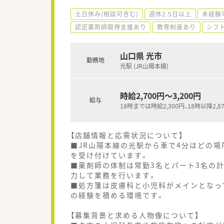
土日休み(相談可含む)
週休2.5日以上
未経験
認定薬剤師取得支援あり
教育制度あり
シフ
山口県 光市
勤務地
光駅 (JR山陽本線)
時給2,700円～3,200円
給与
18時までは時給2,300円、18時以降2,8
【店舗情報と応需状況について】
■JR山陽本線の光駅から車で4分ほどの場
を受け付けています。
■薬剤師の体制は常勤3名とパート3名の
力して業務を行います。
■処方箋は皮膚科と小児科がメインとなっ
の経験を積める環境です。
【募集背景と求める人物像について】