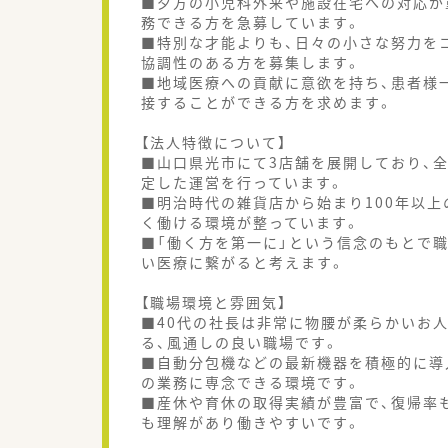
■夕方の小児科外来や施設在宅への対応が
務できる方を急募しています。
■特別な才能よりも、日々の小さな努力を
協調性のある方を募集します。
■地域医療への貢献に意欲を持ち、患者様
接することができる方を求めます。
【法人特徴について】
■山口県光市にて3店舗を展開しており、
定した運営を行っています。
■明治時代の雑貨店から始まり100年以
く働ける環境が整っています。
■「働く方を第一に」という信念のもとで
い医療に繋がると考えます。
【職場環境と雰囲気】
■40代の社長は非常に物腰が柔らかいお
る、風通しの良い職場です。
■自動分包機などの最新機器を積極的に導
の業務に専念できる環境です。
■産休や育休の取得実績が豊富で、復帰率
も理解があり働きやすいです。