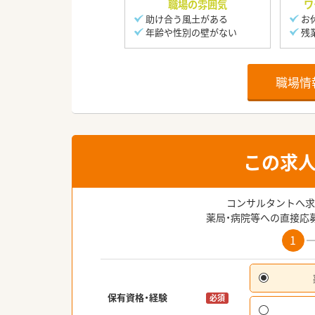
職場の雰囲気
ワ
助け合う風土がある
お
年齢や性別の壁がない
残
職場情
この求
コンサルタントへ求
薬局・病院等への直接応
1
保有資格・経験
必須