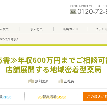
平日9：30-19：00 土日10：00-19：
人検索
求人特集
転職ガイド
ファル
749の薬剤師求人
応需≫年収600万円までご相談可能
店舗展開する地域密着型薬局
調剤薬局
正社員
報
職場情報
この求人に