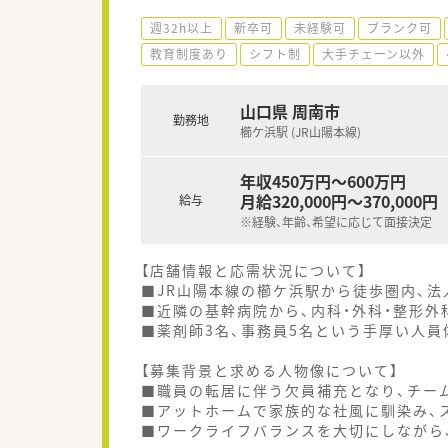
週32h以上
新卒可
未経験可
ブランク可
教育制度あり
シフト制
大手チェーン以外
山口県 周南市
勤務地
櫛ケ浜駅 (JR山陽本線)
年収450万円～600万円
月給320,000円～370,000円
給与
※経験、年齢、希望に応じて面接決定
【店舗情報と応需状況について】
■JR山陽本線の櫛ケ浜駅から徒歩圏内、
■近隣の基幹病院から、内科・外科・整形外
■薬剤師3名、事務員5名という手厚い人
【募集背景と求める人物像について】
■職員の転居に伴う欠員補充となり、チー
■アットホームで家族的な社風に馴染み、
■ワークライフバランスを大切にしながら