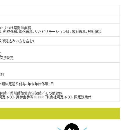
かりつけ薬剤師業務
科、形成外科、消化器科、リハビリテーション科 、放射線科、放射線科
取得見込みの方を含む）
円
て面接決定
ト制
休暇法定通り付与、年末年始休暇3日
保険／薬剤師賠償責任保険／その他健保
※規定あり）、奨学金手当30,000円（会社規定あり）、固定残業代