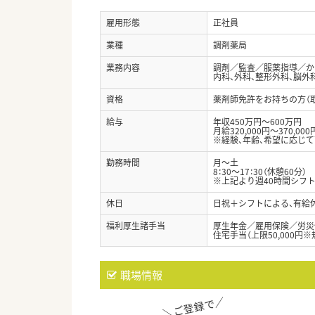
雇用形態
正社員
業種
調剤薬局
業務内容
調剤／監査／服薬指導／か
内科、外科、整形外科、脳外
資格
薬剤師免許をお持ちの方（
給与
年収450万円～600万円
月給320,000円～370,000
※経験、年齢、希望に応じ
勤務時間
月～土
8：30～17：30（休憩60分）
※上記より週40時間シフ
休日
日祝＋シフトによる、有給
福利厚生諸手当
厚生年金／雇用保険／労災
住宅手当（上限50,000円
職場情報