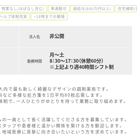
残業なし(ほぼなし含む)
車通勤可
高給与(600万円以上)
住宅補助(
ヘルプ体制充実
~18時までの職場
非公開
法人名
月～土
8：30～17：30（休憩60分）
勤務時間
※上記より週40時間シフト制
法人内で最も新しく綺麗なデザインの調剤薬局です。
科など多様な処方箋を1日平均80枚応需します。
員体制で、一人ひとりがゆとりを持って業務に取り組めます。
ムの一員として長く活躍してくださる方を募集しています。
スタッフや患者様と温かい関係を築ける方を歓迎します。
、地域医療に真摯に向き合いたいという方を求めています。