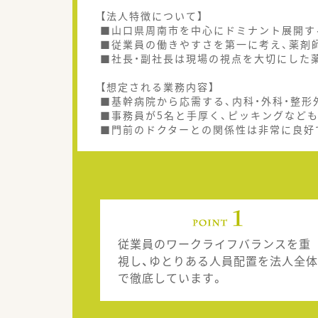
【法人特徴について】
■山口県周南市を中心にドミナント展開す
■従業員の働きやすさを第一に考え、薬剤
■社長・副社長は現場の視点を大切にした
【想定される業務内容】
■基幹病院から応需する、内科・外科・整
■事務員が5名と手厚く、ピッキングなど
■門前のドクターとの関係性は非常に良好
従業員のワークライフバランスを重
視し、ゆとりある人員配置を法人全体
で徹底しています。