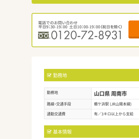
勤務地
山口県 周南市
勤務地
路線・交通手段
櫛ケ浜駅 (JR山陽本線)
通勤交通費
有／3キロ以上から支給
基本情報