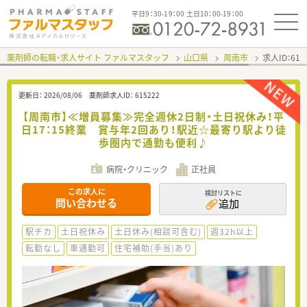
平日9：30-19：00 土日10：00-19：00
薬剤師の転職・求人サイト ファルマスタッフ
山口県
周南市
求人ID：61
更新日：
2026/08/06
薬剤師求人ID：
615222
【周南市】≪増員募集≫完全週休2日制・土日祝休み！平
日17：15終業 賞与年2回あり！駅近☆最寄り駅より徒
歩圏内で通勤も便利♪
病院・クリニック
正社員
この求人に
検討リストに
問い合わせる
追加
駅チカ
土日祝休み
土日休み(相談可含む)
週32h以上
転勤なし
車通勤可
住宅補助(手当)あり