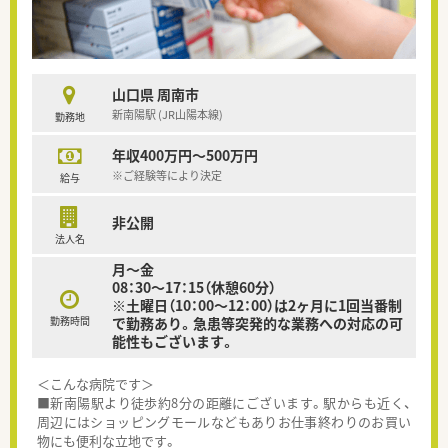
山口県 周南市
新南陽駅 (JR山陽本線)
勤務地
年収400万円～500万円
※ご経験等により決定
給与
非公開
法人名
月～金
08：30～17：15（休憩60分）
※土曜日（10：00～12：00）は2ヶ月に1回当番制
勤務時間
で勤務あり。急患等突発的な業務への対応の可
能性もございます。
＜こんな病院です＞
■新南陽駅より徒歩約8分の距離にございます。駅からも近く、
周辺にはショッピングモールなどもありお仕事終わりのお買い
物にも便利な立地です。