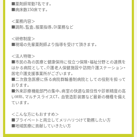
■薬剤師常勤7名です。
■病床数150床です。
＜業務内容＞
■調剤、監査、服薬指導、DI業務など
＜研修制度＞
■現場の先輩薬剤師より指導を受けて頂きます。
＜法人特徴＞
■市民の為の医療と健康保持に役立つ保険・福祉分野との連携を
はかる病院として、介護老人保健施設や訪問介護ステーション・
居宅介護支援事業所がございます。
■二次救急医療に係る病院群輪番制病院としての役割を担って
おります。
■外来診療機能部門の集中、病室の快適な居住性や診断精度の高
いMRI、マルチスライスCT、 血管造影装置など最新の機種を備え
ています。
＜こんな方にもおすすめ＞
■プライベートと両立してメリハリつけて勤務したい方
■地域医療に貢献していきたい方