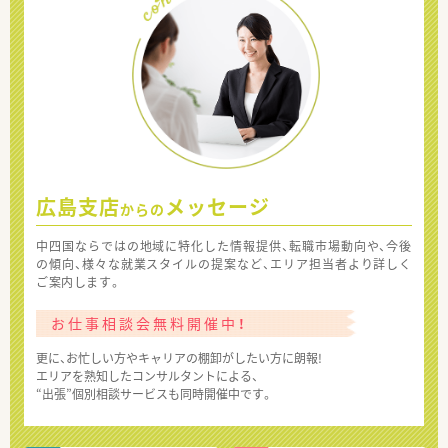
広島支店
メッセージ
からの
中四国ならではの地域に特化した情報提供、転職市場動向や、今後
の傾向、様々な就業スタイルの提案など、エリア担当者より詳しく
ご案内します。
お仕事相談会無料開催中！
更に、お忙しい方やキャリアの棚卸がしたい方に朗報!
エリアを熟知したコンサルタントによる、
“出張”個別相談サービスも同時開催中です。