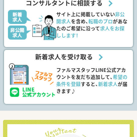
コンサルタントに相談する
サイト上に掲載していない
非公
開求人
を含め、
転職のプロ
があな
たのご希望に沿って
求人をお探
しします！
新着求人を受け取る
ファルマスタッフLINE公式アカ
ウントを友だち追加して、
希望の
条件を登録
すると、
新着求人
が届
きます♪