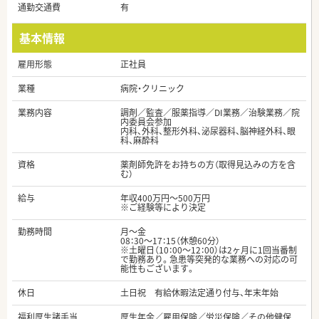
通勤交通費
有
基本情報
雇用形態
正社員
業種
病院・クリニック
業務内容
調剤／監査／服薬指導／DI業務／治験業務／院
内委員会参加
内科、外科、整形外科、泌尿器科、脳神経外科、眼
科、麻酔科
資格
薬剤師免許をお持ちの方（取得見込みの方を含
む）
給与
年収400万円～500万円
※ご経験等により決定
勤務時間
月～金
08：30～17：15（休憩60分）
※土曜日（10：00～12：00）は2ヶ月に1回当番制
で勤務あり。急患等突発的な業務への対応の可
能性もございます。
休日
土日祝 有給休暇法定通り付与、年末年始
福利厚生諸手当
厚生年金／雇用保険／労災保険／その他健保