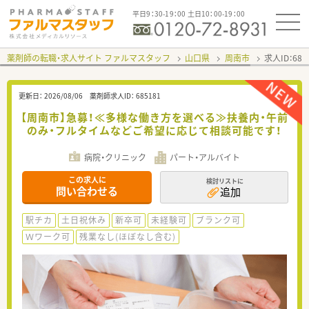
平日9：30-19：00 土日10：00-19：00
薬剤師の転職・求人サイト ファルマスタッフ
山口県
周南市
求人ID：68
更新日：
2026/08/06
薬剤師求人ID：
685181
【周南市】急募！≪多様な働き方を選べる≫扶養内・午前
のみ・フルタイムなどご希望に応じて相談可能です！
病院・クリニック
パート・アルバイト
この求人に
検討リストに
問い合わせる
追加
駅チカ
土日祝休み
新卒可
未経験可
ブランク可
Ｗワーク可
残業なし(ほぼなし含む)