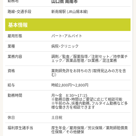
勤務地
山口県 周南市
路線・交通手段
新南陽駅 (JR山陽本線)
基本情報
雇用形態
パート・アルバイト
業種
病院・クリニック
業務内容
調剤／監査／服薬指導／注射セット／持参薬チ
ェック／医薬品管理／DI業務／混注業務
資格
薬剤師免許をお持ちの方（取得見込みの方を含
む）
給与
時給2,800円～2,800円
勤務時間
月～金 8：30～17：15
※勤務日数・時間はご要望に応じて相談可能
※午前のみ、扶養内勤務、フルタイム勤務など多
様な働き方を相談できます
休日
土日祝
福利厚生諸手当
厚生年金／雇用保険／労災保険／薬剤師賠償責
任保険／その他健保