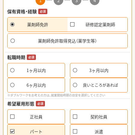
1
2
3
4
保有資格・経験
必須
薬剤師免許
研修認定薬剤師
薬剤師免許取得見込（薬学生等）
転職時期
必須
1ヶ月以内
3ヶ月以内
6ヶ月以内
良いところがあれば
※ダブルワークをお考えの方は、就業開始時期の目安を選択してください
希望雇用形態
必須
正社員
契約社員
パート
派遣