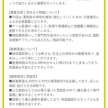
ッフが協力しながら業務を行っています。
【募集背景と求める人物像について】
■今回は、薬剤部の体制を維持・強化していくための、欠員補充に
よる正社員募集となります。
■チーム医療の一員として、医師や看護師など他職種と積極的に
連携できる方を求めています。
■病院薬剤師として専門性を高めたいという意欲があれば、調剤
未経験やブランクのある方もご相談可能です。
【勤務実態について】
■病院薬剤師としては希少な、完全土日祝休みの勤務体系で、週
末はしっかり休むことができます。
■勤務時間は平日の8時30分から17時15分までと決まっており、
終業後の予定も立てやすいです。
【職場環境と雰囲気】
■経験豊富な30代から50代の薬剤師が4名在籍しており、互いに
相談・協力できる体制です。
■公立病院ならではの落ち着いた雰囲気の中で、腰を据えて専門
業務に集中することができます。
■医療と介護の連携を重視しており、併設施設のスタッフとも交
流する機会があります。