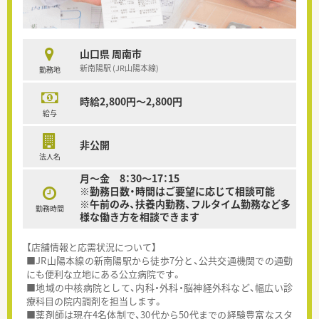
山口県 周南市
新南陽駅 (JR山陽本線)
勤務地
時給2,800円～2,800円
給与
非公開
法人名
月～金 8：30～17：15
※勤務日数・時間はご要望に応じて相談可能
※午前のみ、扶養内勤務、フルタイム勤務など多
勤務時間
様な働き方を相談できます
【店舗情報と応需状況について】
■JR山陽本線の新南陽駅から徒歩7分と、公共交通機関での通勤
にも便利な立地にある公立病院です。
■地域の中核病院として、内科・外科・脳神経外科など、幅広い診
療科目の院内調剤を担当します。
■薬剤師は現在4名体制で、30代から50代までの経験豊富なスタ