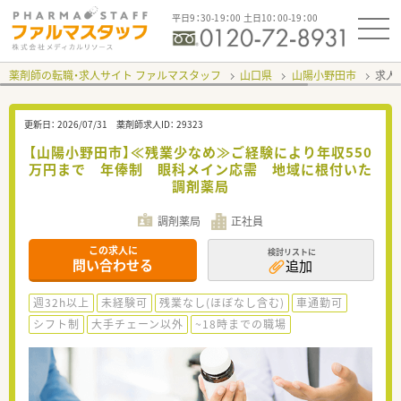
平日9：30-19：00 土日10：00-19：00
薬剤師の転職・求人サイト ファルマスタッフ
山口県
山陽小野田市
求人I
更新日：
2026/07/31
薬剤師求人ID：
29323
【山陽小野田市】≪残業少なめ≫ご経験により年収550
万円まで 年俸制 眼科メイン応需 地域に根付いた
調剤薬局
調剤薬局
正社員
この求人に
検討リストに
問い合わせる
追加
週32h以上
未経験可
残業なし(ほぼなし含む)
車通勤可
シフト制
大手チェーン以外
~18時までの職場