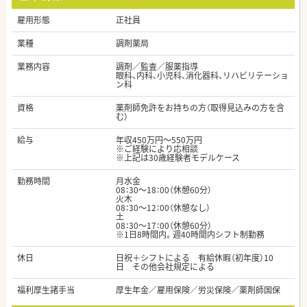
雇用形態
正社員
業種
調剤薬局
業務内容
調剤／監査／服薬指導
眼科、内科、小児科、消化器科、リハビリテーショ
ン科
資格
薬剤師免許をお持ちの方（取得見込みの方を含
む）
給与
年収450万円～550万円
※ご経験により応相談
※上記は30歳経験者モデルケース
勤務時間
月水金
08：30～18：00（休憩60分）
火木
08：30～12：00（休憩なし）
土
08：30～17：00（休憩60分）
※1日8時間内。週40時間内シフト制勤務
休日
日祝＋シフトによる 有給休暇（初年度）10
日 その他会社規定による
福利厚生諸手当
厚生年金／雇用保険／労災保険／薬剤師国保