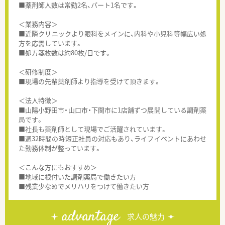
■薬剤師人数は常勤2名、パート1名です。
＜業務内容＞
■近隣クリニックより眼科をメインに、内科や小児科等幅広い処
方を応需しています。
■処方箋枚数は約80枚/日です。
＜研修制度＞
■現場の先輩薬剤師より指導を受けて頂きます。
＜法人特徴＞
■山陽小野田市・山口市・下関市に1店舗ずつ展開している調剤薬
局です。
■社長も薬剤師として現場でご活躍されています。
■週32時間の時短正社員の対応もあり、ライフイベントにあわせ
た勤務体制が整っています。
＜こんな方にもおすすめ＞
■地域に根付いた調剤薬局で働きたい方
■残業少なめでメリハリをつけて働きたい方
advantage
求人の魅力