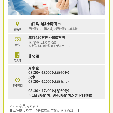
山口県 山陽小野田市
厚狭駅 (JR山陽本線)／厚狭駅 (JR美祢線)
勤務地
年収450万円～550万円
※ご経験により応相談
給与
※上記は30歳経験者モデルケース
非公開
法人名
月水金
08：30～18：00（休憩60分）
火木
08：30～12：00（休憩なし）
勤務時間
土
08：30～17：00（休憩60分）
※1日8時間内。週40時間内シフト制勤務
＜こんな薬局です＞
■厚狭駅より車で5分程度の距離にある店舗です。