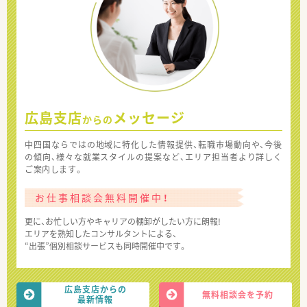
広島支店
メッセージ
からの
中四国ならではの地域に特化した情報提供、転職市場動向や、今後
の傾向、様々な就業スタイルの提案など、エリア担当者より詳しく
ご案内します。
お仕事相談会無料開催中！
更に、お忙しい方やキャリアの棚卸がしたい方に朗報!
エリアを熟知したコンサルタントによる、
“出張”個別相談サービスも同時開催中です。
広島支店からの
無料相談会を予約
最新情報