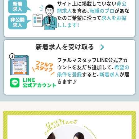
サイト上に掲載していない
非公
開求人
を含め、
転職のプロ
があな
たのご希望に沿って
求人をお探
しします！
新着求人を受け取る
ファルマスタッフLINE公式アカ
ウントを友だち追加して、
希望の
条件を登録
すると、
新着求人
が届
きます♪