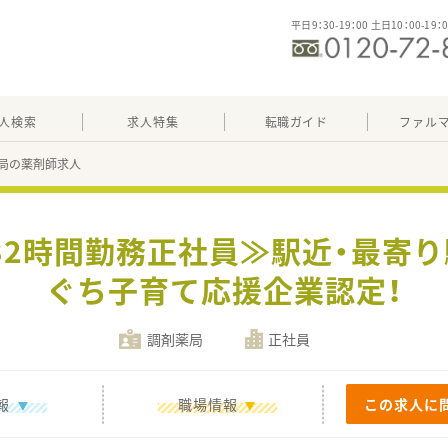
平日9：30-19：00 土日10：00-19：
人検索
求人特集
転職ガイド
ファル
局の薬剤師求人
32時間勤務正社員≫駅近・最寄り
ぐち子育て応援企業認定！
調剤薬局
正社員
報
職場情報
この求人に