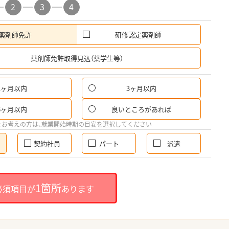
2
3
4
薬剤師免許
研修認定薬剤師
希
薬剤師免許取得見込（薬学生等）
1ヶ月以内
3ヶ月以内
6ヶ月以内
良いところがあれば
をお考えの方は、就業開始時期の目安を選択してください
契約社員
パート
派遣
1箇所
必須項目が
あります