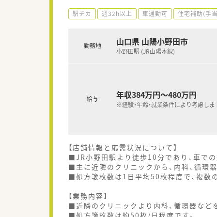
駅チカ
週32h以上
車通勤可
住宅補助(手当
山口県 山陽小野田市
勤務地
小野田駅 (JR山陽本線)
年収384万円～480万円
給与
※経験・年齢・就業条件により考慮しま
【店舗情報と応需状況について】
■JR小野田駅より徒歩10分であり、車で
■主に近隣のクリニックから、内科、循環
■処方箋枚数は1日平均50枚程度で、複数
【業務内容】
■近隣のクリニックより内科、循環器など
■処方箋枚数は約50枚/日程度です。