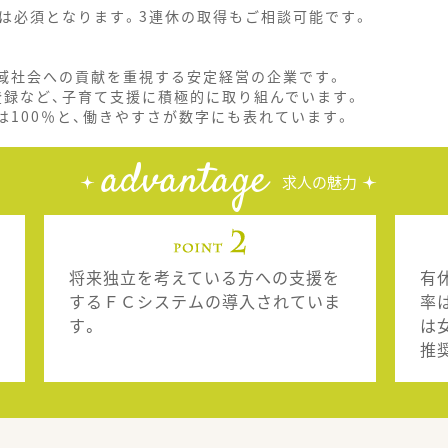
務は必須となります。3連休の取得もご相談可能です。
地域社会への貢献を重視する安定経営の企業です。
登録など、子育て支援に積極的に取り組んでいます。
は100％と、働きやすさが数字にも表れています。
advantage
求人の魅力
将来独立を考えている方への支援を
有
するＦＣシステムの導入されていま
率
す。
は
推