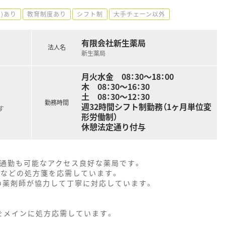
)あり
教育制度あり
シフト制
大手チェーン以外
有限会社新生薬局
法人名
新生薬局
月火水金 08：30～18：00
木 08：30～16：30
土 08：30～12：30
勤務時間
週32時間シフト制勤務（1ヶ月単位変
す
形労働制）
休憩法定通り付与
の通勤も可能なアクセス良好な薬局です。
器などの処方箋を応需しています。
の薬剤師が協力して丁寧に対応しています。
をメインに処方応需しています。