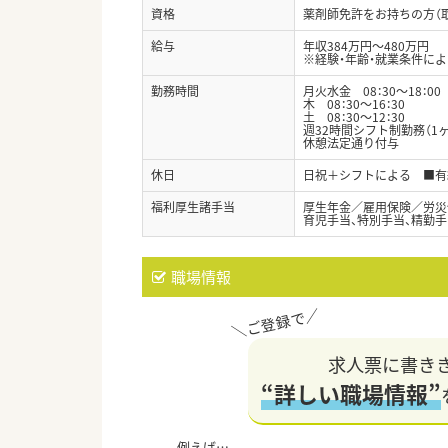
資格
薬剤師免許をお持ちの方（
給与
年収384万円～480万円
※経験・年齢・就業条件に
勤務時間
月火水金 08：30～18：00
木 08：30～16：30
土 08：30～12：30
週32時間シフト制勤務（1
休憩法定通り付与
休日
日祝＋シフトによる ■有
福利厚生諸手当
厚生年金／雇用保険／労災
育児手当、特別手当、精勤手
職場情報
求人票に書き
“詳しい職場情報”