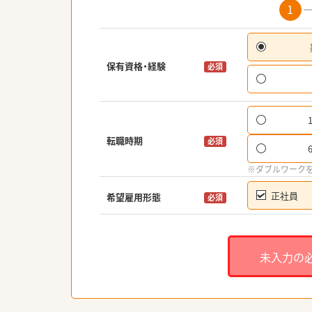
1
保有資格・経験
必須
転職時期
必須
※ダブルワーク
正社員
希望雇用形態
必須
未入力の