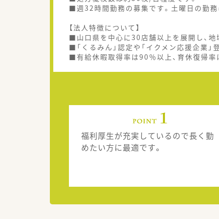
■週32時間勤務の募集です。土曜日の勤
【法人特徴について】
■山口県を中心に30店舗以上を展開し、
■「くるみん」認定や「イクメン応援企業」
■有給休暇取得率は90％以上、育休復帰率
福利厚生が充実しているので長く勤
めたい方に最適です。