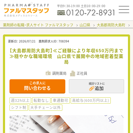
平日9：30-19：00 土日10：00-19：00
薬剤師の転職・求人サイト ファルマスタッフ
山口県
大島郡周防大島町
更新日：
2026/07/21
薬剤師求人ID：
708394
【大島郡周防大島町】≪ご経験により年収650万円まで
≫穏やかな職場環境 山口県で展開中の地域密着型薬
局
調剤薬局
正社員
この求人に
検討リストに
問い合わせる
追加
週32h以上
転勤なし
車通勤可
高給与(600万円以上)
シフト制
大手チェーン以外