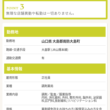
無理な店舗異動や転勤は一切ありません。
勤務地
勤務地
山口県 大島郡周防大島町
路線・交通手段
大畠駅 (JR山陽本線)
通勤交通費
有
基本情報
雇用形態
正社員
業種
調剤薬局
業務内容
調剤／監査／服薬指導
内科, 消化器科, 外科, 整形外科, 脳外科, 泌尿器
科,肛門科,放射線科,リハビリテーション科
資格
薬剤師免許をお持ちの方（取得見込みの方を含