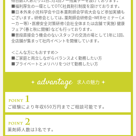
得日数1人あたり11日、月1回ノー残業デーを設けております。
■福利厚生の一環としてOTC社員割引制度を設けております。
■日本外来小児科学会や日本薬剤師会学術大会など参加実績も
ございます。研修会としては、薬剤師会研修会・WEBセミナー（メ
ーカー等）・医療安全対策研修（会社全体または店舗で実施）健康
フェア（春と秋に開催）なども行っております。
■普段直接会う機会のないスタッフの交流の場として1年に1回、
全店舗が集まって社内イベントを開催しています。
＜こんな方にもおすすめ＞
■ご家庭と両立しながらバランスよく勤務したい方
■プライベートとメリハリをつけて勤務したい方
advantage
求人の魅力
ご経験により年収650万円までご相談可能です。
薬剤師人数は3名です。