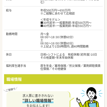
む）
給与
年収500万円～650万円
※ご経験にあわせて応相談
＜年収モデル＞
■30代前半・一般薬剤師：年収500万円～
■40代前半・一般薬剤師：年収550万円～
勤務時間
月～金
08：00～18：30（休憩60分）
土
08：00～16：00（休憩60分）
※上記より1日8時間内、週40時間勤務
休日
日祝+シフトによる 有給休暇（初年度）10日
その他夏期・年末年始休暇
福利厚生諸手当
厚生年金／雇用保険／労災保険／薬剤師賠償責
任保険／その他健保
職場情報
求人票に書ききれない
“詳しい職場情報”
をお伝えします！