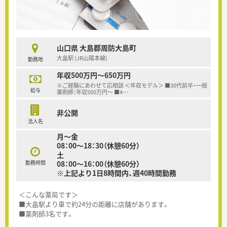
山口県 大島郡周防大島町
大畠駅 (JR山陽本線)
勤務地
年収500万円～650万円
※ご経験にあわせて応相談 ＜年収モデル＞ ■30代前半・一般
給与
薬剤師：年収500万円～ ■4
…
非公開
法人名
月～金
08：00～18：30（休憩60分）
土
勤務時間
08：00～16：00（休憩60分）
※上記より1日8時間内、週40時間勤務
＜こんな薬局です＞
■大畠駅より車で約24分の距離に店舗があります。
■薬剤師3名です。