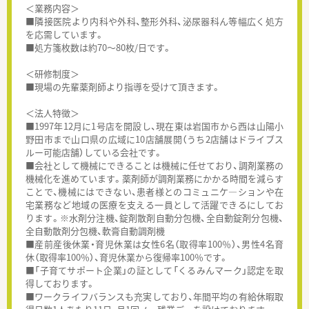
＜業務内容＞
■隣接医院より内科や外科、整形外科、泌尿器科ん等幅広く処方
を応需しています。
■処方箋枚数は約70～80枚/日です。
＜研修制度＞
■現場の先輩薬剤師より指導を受けて頂きます。
＜法人特徴＞
■1997年12月に1号店を開設し、現在東は岩国市から西は山陽小
野田市まで山口県の広域に10店舗展開（うち2店舗はドライブス
ルー可能店舗）している会社です。
■会社として機械にできることは機械に任せており、調剤業務の
機械化を進めています。薬剤師が調剤業務にかかる時間を減らす
ことで、機械にはできない、患者様とのコミュニケ―ションや在
宅業務など地域の医療を支える一員として活躍できるにしてお
ります。※水剤分注機、錠剤散剤自動分包機、全自動錠剤分包機、
全自動散剤分包機、軟膏自動調剤機
■産前産後休業・育児休業は女性6名（取得率100％）、男性4名育
休（取得率100％）、育児休業から復帰率100％です。
■「子育てサポート企業」の証として「くるみんマーク」認定を取
得しております。
■ワークライフバランスも充実しており、年間平均の有給休暇取