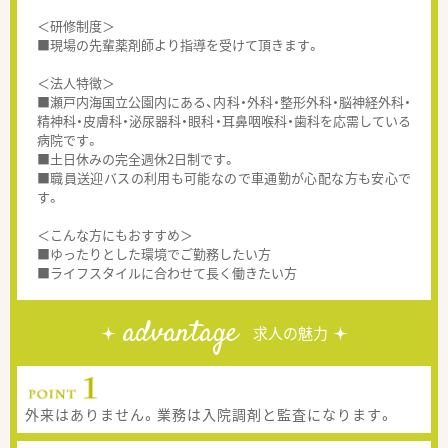
＜研修制度＞
■現場の先輩薬剤師より指導を受けて頂きます。
＜法人特徴＞
■瀬戸内海国立公園内にある、内科・外科・整形外科・脳神経外科・
精神科・皮膚科・泌尿器科・眼科・耳鼻咽喉科・歯科を応需している
病院です。
■土日休みの完全週休2日制です。
■職員送迎バスの利用も可能なので車通勤が心配な方も安心で
す。
＜こんな方にもおすすめ＞
■ゆったりとした環境でご勤務したい方
■ライフスタイルに合わせて長く働きたい方
advantage
求人の魅力
外来はありません。業務は入院調剤と監査になります。