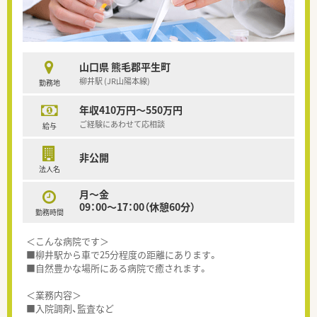
山口県 熊毛郡平生町
柳井駅 (JR山陽本線)
勤務地
年収410万円～550万円
ご経験にあわせて応相談
給与
非公開
法人名
月～金
09：00～17：00（休憩60分）
勤務時間
＜こんな病院です＞
■柳井駅から車で25分程度の距離にあります。
■自然豊かな場所にある病院で癒されます。
＜業務内容＞
■入院調剤、監査など