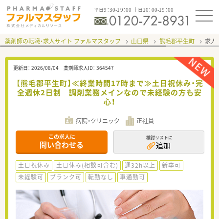
平日9：30-19：00 土日10：00-19：00
薬剤師の転職・求人サイト ファルマスタッフ
山口県
熊毛郡平生町
求人I
更新日：
2026/08/04
薬剤師求人ID：
364547
【熊毛郡平生町】≪終業時間17時まで≫土日祝休み・完
全週休2日制 調剤業務メインなので未経験の方も安
心！
病院・クリニック
正社員
この求人に
検討リストに
問い合わせる
追加
土日祝休み
土日休み(相談可含む)
週32h以上
新卒可
未経験可
ブランク可
転勤なし
車通勤可