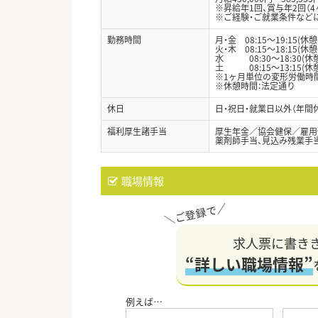
※昇給年1回、賞与年2回（4
※ご経験・ご就業条件など
勤務時間
月・金 08:15～19:15(休憩
火・木 08:15～18:15(休憩
水 08:30～18:30(休憩
土 08:15～13:15(休
※1ヶ月単位の変形労働時間
※休憩時間：法定通り
休日
日・祝日・就業日以外（年間
福利厚生諸手当
厚生年金／協会健保／雇用
薬剤師手当、見込み残業手
職場情報
求人票に書き
“詳しい職場情報”