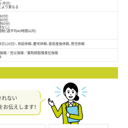
ヶ月分）
により異なる
60分)
60分)
60分)
憩なし)
制（週平均40時間以内）
休日120日）、有給休暇、慶弔休暇、産前産後休暇、育児休暇
保険／労災保険／薬剤師賠償責任保険
当
きれない
をお伝えします！