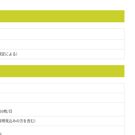
規定による）
0枚/日
取得見込みの方を含む）
円