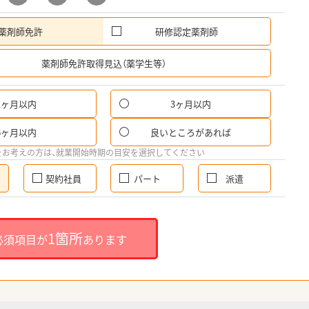
薬剤師免許
研修認定薬剤師
希
薬剤師免許取得見込（薬学生等）
1ヶ月以内
3ヶ月以内
6ヶ月以内
良いところがあれば
をお考えの方は、就業開始時期の目安を選択してください
契約社員
パート
派遣
1箇所
必須項目が
あります