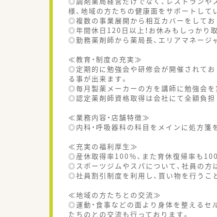
◎調剤薬局経営だけでなく、レストランや
様、地域の方たちの健康面をサポートして
◎複数の事業展開から相互カバーをしてお
◎年間休日120日以上！お休みもしっかり
◎勤務薬剤師から薬局長、エリアマネージ
≪教育・制度の充実≫
◎定期的に勉強会や研修会が開催されてお
る事が出来ます。
◎毎月製薬メーカーの方を講師に勉強会を
◎認定薬剤師資格取得は会社にて全額負担
≪業務内容・店舗特徴≫
◎内科・呼吸器科の科目をメインに処方箋
≪充実の福利厚生≫
◎産休取得率100％、また育休復帰率も1
◎スポーツジムやスパについて、社員の方
◎社員割引制度を利用し、買い物を行うこ
≪地域の方たちとの交流≫
◎運動・食事などの面より身体を整えるセ
たちのとの交流も行っております。