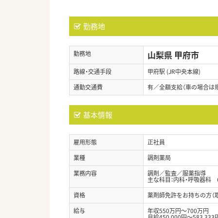
勤務地
山梨県 甲府市
勤務地
路線・交通手段
甲府駅 (JR中央本線)
通勤交通費
有／全額支給（車の場合は
基本情報
雇用形態
正社員
業種
調剤薬局
業務内容
調剤／監査／服薬指導
主な科目：内科・呼吸器科 6
資格
薬剤師免許をお持ちの方（
給与
年収550万円～700万円
月給450,000円～583,333