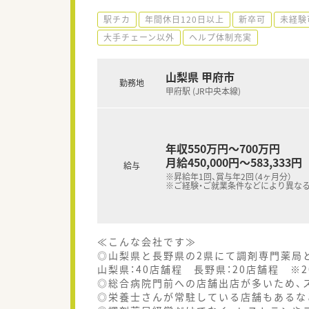
駅チカ
年間休日120日以上
新卒可
未経験
大手チェーン以外
ヘルプ体制充実
山梨県 甲府市
勤務地
甲府駅 (JR中央本線)
年収550万円～700万円
月給450,000円～583,333円
給与
※昇給年1回、賞与年2回（4ヶ月分）
※ご経験・ご就業条件などにより異な
≪こんな会社です≫
◎山梨県と長野県の2県にて調剤専門薬局
山梨県：40店舗程 長野県：20店舗程 ※2
◎総合病院門前への店舗出店が多いため、
◎栄養士さんが常駐している店舗もあるな