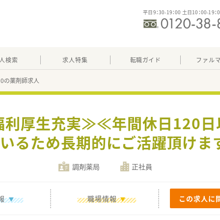
平日9：30-19：00 土日10：00-19：
人検索
求人特集
転職ガイド
ファル
220の薬剤師求人
福利厚生充実≫≪年間休日120
いるため長期的にご活躍頂けま
調剤薬局
正社員
報
職場情報
この求人に