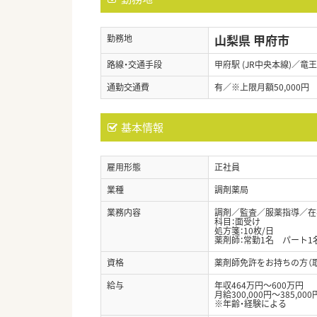
山梨県 甲府市
勤務地
路線・交通手段
甲府駅 (JR中央本線)／竜王
通勤交通費
有／※上限月額50,000円
基本情報
雇用形態
正社員
業種
調剤薬局
業務内容
調剤／監査／服薬指導／在
科目：面受け
処方箋：10枚/日
薬剤師：常勤1名 パート1
資格
薬剤師免許をお持ちの方（
給与
年収464万円～600万円
月給300,000円～385,000
※年齢・経験による