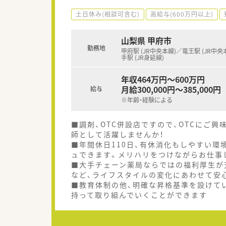
土日休み(相談可含む)
高給与(600万円以上)
山梨県 甲府市
勤務地
甲府駅 (JR中央本線)／竜王駅 (JR中央
手駅 (JR身延線)
年収464万円～600万円
月給300,000円～385,000円
給与
※年齢・経験による
■調剤、OTC併設店ですので、OTCにご
師として活躍しませんか！
■年間休日110日、有休消化もしやすい環
ュできます。メリハリをつけながらお仕事
■大手チェーン薬局ならではの福利厚生が
など、ライフスタイルの変化にあわせて安
■教育体制の他、明確な昇格基準を設けて
持って取り組んでいくことができます