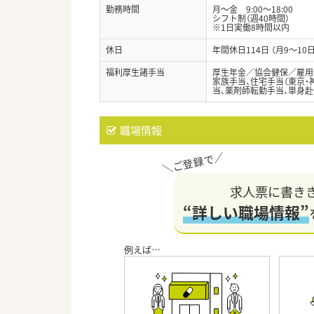
勤務時間
月～金 9:00～18:00
シフト制（週40時間）
※1日実働8時間以内
休日
年間休日114日 （月9～1
福利厚生諸手当
厚生年金／協会健保／雇用
家族手当、住宅手当（東京・
当、薬剤師転勤手当、単身
職場情報
求人票に書き
“詳しい職場情報”