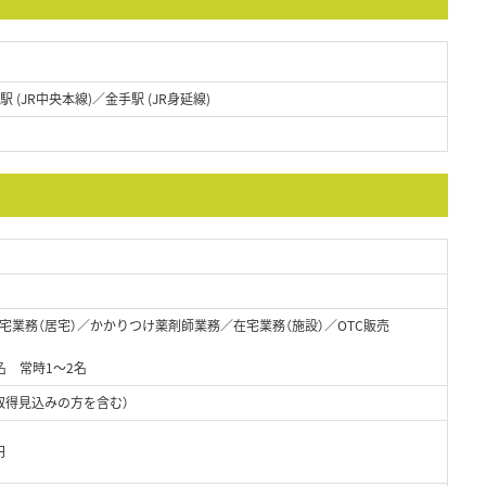
駅 (JR中央本線)／金手駅 (JR身延線)
宅業務（居宅）／かかりつけ薬剤師業務／在宅業務（施設）／OTC販売
名 常時1～2名
取得見込みの方を含む）
円