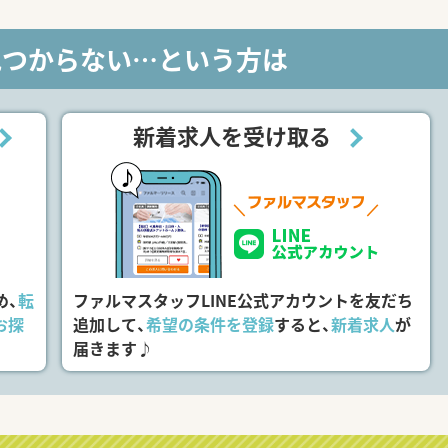
見つからない…という方は
新着求人を受け取る
め、
転
ファルマスタッフLINE公式アカウントを友だち
お探
追加して、
希望の条件を登録
すると、
新着求人
が
届きます♪