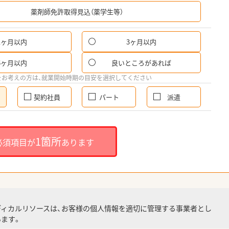
希
薬剤師免許取得見込（薬学生等）
1ヶ月以内
3ヶ月以内
6ヶ月以内
良いところがあれば
をお考えの方は、就業開始時期の目安を選択してください
契約社員
パート
派遣
1箇所
必須項目が
あります
ディカルリソースは、お客様の個人情報を適切に管理する事業者とし
ます。