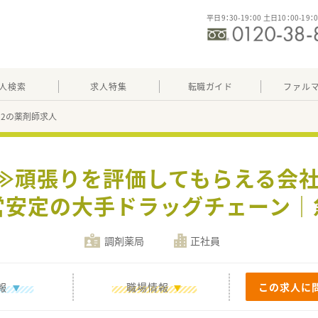
平日9：30-19：00 土日10：00-19：
人検索
求人特集
転職ガイド
ファル
082の薬剤師求人
で≫頑張りを評価してもらえる会
営安定の大手ドラッグチェーン｜
調剤薬局
正社員
報
職場情報
この求人に