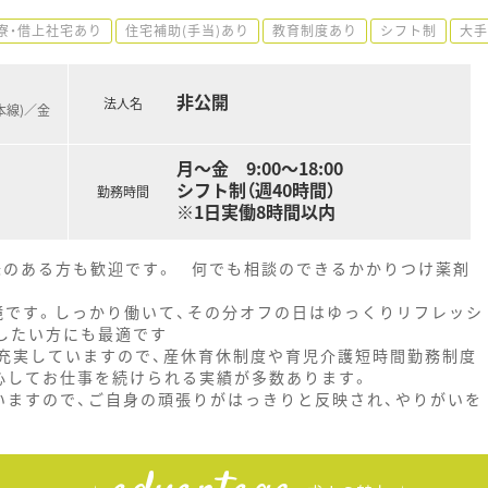
寮・借上社宅あり
住宅補助(手当)あり
教育制度あり
シフト制
大手
非公開
法人名
本線)／金
月～金 9:00～18:00
シフト制（週40時間）
勤務時間
※1日実働8時間以内
興味のある方も歓迎です。 何でも相談のできるかかりつけ薬剤
境です。しっかり働いて、その分オフの日はゆっくりリフレッシ
したい方にも最適です
充実していますので、産休育休制度や育児介護短時間勤務制度
心してお仕事を続けられる実績が多数あります。
いますので、ご自身の頑張りがはっきりと反映され、やりがいを