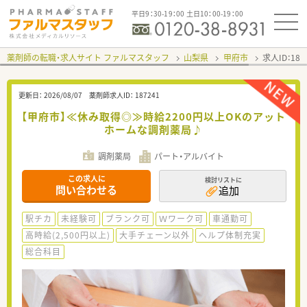
平日9：30-19：00 土日10：00-19：00
薬剤師の転職・求人サイト ファルマスタッフ
山梨県
甲府市
求人ID：18
更新日：
2026/08/07
薬剤師求人ID：
187241
【甲府市】≪休み取得◎≫時給2200円以上OKのアット
ホームな調剤薬局♪
調剤薬局
パート・アルバイト
この求人に
検討リストに
問い合わせる
追加
駅チカ
未経験可
ブランク可
Ｗワーク可
車通勤可
高時給(2,500円以上)
大手チェーン以外
ヘルプ体制充実
総合科目