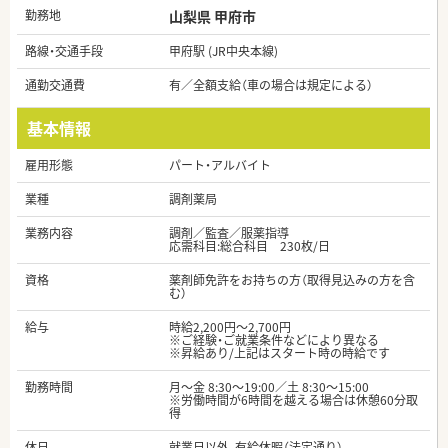
勤務地
山梨県 甲府市
路線・交通手段
甲府駅 (JR中央本線)
通勤交通費
有／全額支給（車の場合は規定による）
基本情報
雇用形態
パート・アルバイト
業種
調剤薬局
業務内容
調剤／監査／服薬指導
応需科目:総合科目 230枚/日
資格
薬剤師免許をお持ちの方（取得見込みの方を含
む）
給与
時給2,200円～2,700円
※ご経験・ご就業条件などにより異なる
※昇給あり/上記はスタート時の時給です
勤務時間
月～金 8:30～19:00／土 8:30～15:00
※労働時間が6時間を越える場合は休憩60分取
得
休日
就業日以外、有給休暇（法定通り）