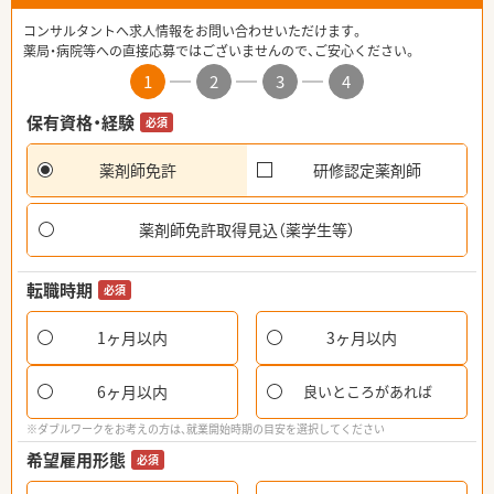
コンサルタントへ求人情報をお問い合わせいただけます。
薬局・病院等への直接応募ではございませんので、ご安心ください。
1
2
3
4
保有資格・経験
必須
薬剤師免許
研修認定薬剤師
薬剤師免許取得見込（薬学生等）
転職時期
必須
1ヶ月以内
3ヶ月以内
6ヶ月以内
良いところがあれば
※ダブルワークをお考えの方は、就業開始時期の目安を選択してください
希望雇用形態
必須