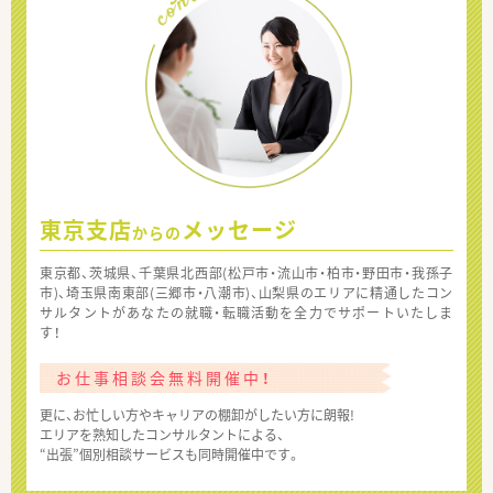
東京支店
メッセージ
からの
東京都、茨城県、千葉県北西部(松戸市・流山市・柏市・野田市・我孫子
市)、埼玉県南東部(三郷市・八潮市)、山梨県のエリアに精通したコン
サルタントがあなたの就職・転職活動を全力でサポートいたしま
す！
お仕事相談会無料開催中！
更に、お忙しい方やキャリアの棚卸がしたい方に朗報!
エリアを熟知したコンサルタントによる、
“出張”個別相談サービスも同時開催中です。