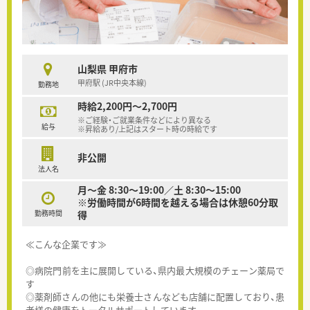
山梨県 甲府市
甲府駅 (JR中央本線)
勤務地
時給2,200円～2,700円
※ご経験・ご就業条件などにより異なる
給与
※昇給あり/上記はスタート時の時給です
非公開
法人名
月～金 8:30～19:00／土 8:30～15:00
※労働時間が6時間を越える場合は休憩60分取
勤務時間
得
≪こんな企業です≫
◎病院門前を主に展開している、県内最大規模のチェーン薬局で
す
◎薬剤師さんの他にも栄養士さんなども店舗に配置しており、患
者様の健康をトータルサポートしています