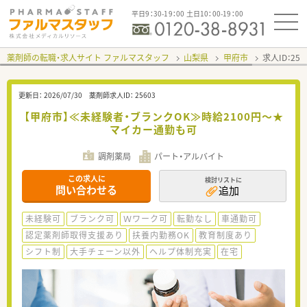
平日9：30-19：00 土日10：00-19：00
薬剤師の転職・求人サイト ファルマスタッフ
山梨県
甲府市
求人ID：25
更新日：
2026/07/30
薬剤師求人ID：
25603
【甲府市】≪未経験者・ブランクOK≫時給2100円～★
マイカー通勤も可
調剤薬局
パート・アルバイト
この求人に
検討リストに
問い合わせる
追加
未経験可
ブランク可
Ｗワーク可
転勤なし
車通勤可
認定薬剤師取得支援あり
扶養内勤務OK
教育制度あり
シフト制
大手チェーン以外
ヘルプ体制充実
在宅