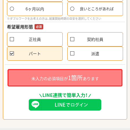
6ヶ月以内
良いところがあれば
※ダブルワークをお考えの方は、就業開始時期の目安を選択してください
希望雇用形態
必須
正社員
契約社員
パート
派遣
1箇所
未入力の必須項目が
あります
LINE連携で簡単入力！