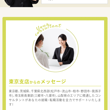
東京支店
メッセージ
からの
東京都、茨城県、千葉県北西部(松戸市・流山市・柏市・野田市・我孫子
市)、埼玉県南東部(三郷市・八潮市)、山梨県のエリアに精通したコン
サルタントがあなたの就職・転職活動を全力でサポートいたしま
す！