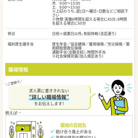
木 9:00～13:00
土 9:00～15:00
※上記のうち、週1日～曜日・日数などご相談下
さい
※休憩：実働6時間を超える場合に45分、8時間
を超える場合に60分
休日
日祝＋就業日以外、有給休暇（法定通り）
福利厚生諸手当
厚生年金／協会健保／雇用保険／労災保険／薬
剤師賠償責任保険
通勤手当（全額支給）、時間外手当
※社会保険完備（加入規定あり）
職場情報
求人票に書ききれない
“詳しい職場情報”
をお伝えします！
職場の雰囲気
助け合う風土がある
年齢や性別の壁がない