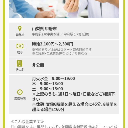
山梨県 甲府市
甲府駅 (JR中央本線)／甲府駅 (JR身延線)
勤務地
時給2,100円～2,300円
※昇給あり／上記はスタート時の時給です
給与
※ご経験・ご就業条件などにより異なる
非公開
法人名
月火水金 9:00～19:00
木 9:00～13:00
土 9:00～15:00
※上記のうち、週1日～曜日・日数などご相談下
勤務時間
さい
※休憩：実働6時間を超える場合に45分、8時間を
超える場合に60分
≪こんな企業です≫
◎山梨県を主に展開しており、年間数店舗新規出店をしている成