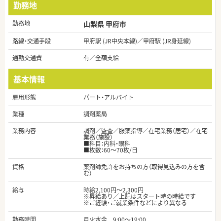
勤務地
勤務地
山梨県 甲府市
路線・交通手段
甲府駅 (JR中央本線)／甲府駅 (JR身延線)
通勤交通費
有／全額支給
基本情報
雇用形態
パート・アルバイト
業種
調剤薬局
業務内容
調剤／監査／服薬指導／在宅業務（居宅）／在宅
業務（施設）
■科目：内科・眼科
■枚数：60～70枚/日
資格
薬剤師免許をお持ちの方（取得見込みの方を含
む）
給与
時給2,100円～2,300円
※昇給あり／上記はスタート時の時給です
※ご経験・ご就業条件などにより異なる
勤務時間
月火水金 9:00～19:00