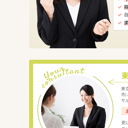
東
市
サ
更