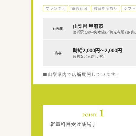
ブランク可
車通勤可
教育制度あり
シフト
山梨県 甲府市
勤務地
酒折駅 (JR中央本線)／善光寺駅 (JR身
時給2,000円～2,000円
給与
経験など考慮し決定
■山梨県内で店舗展開しています。
軽量科目受け薬局♪