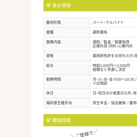
基本情報
雇用形態
パート・アルバイト
業種
調剤薬局
業務内容
調剤／監査／服薬指導
応需科目：内科・心療内科
資格
薬剤師免許をお持ちの方（
給与
時給2,000円～2,000円
経験など考慮し決定
勤務時間
月・火・水・金 9:00～18:30 / 
※応相談
休日
日・祝日ほか就業日以外、有
福利厚生諸手当
厚生年金／協会健保／雇用
職場情報