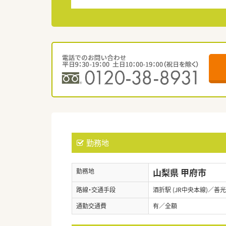
勤務地
山梨県 甲府市
勤務地
路線・交通手段
酒折駅 (JR中央本線)／善光
通勤交通費
有／全額