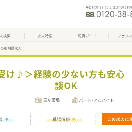
平日9：30-19：00 土日10：00-19：
人検索
求人特集
転職ガイド
ファル
08の薬剤師求人
目受け♪＞経験の少ない方も安心 
談OK
調剤薬局
パート・アルバイト
報
職場情報
この求人に