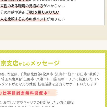
将来性のある職場の見極め方
がわからない
自分の経験や適正、
現状を振り返りたい
求人を比較するためのポイント
が知りたい
東京支店
メッセージ
からの
京都、茨城県、千葉県北西部(松戸市・流山市・柏市・野田市・我孫子
)、埼玉県南東部(三郷市・八潮市)、山梨県のエリアに精通したコン
ルタントがあなたの就職・転職活動を全力でサポートいたします！
お仕事相談会無料開催中！
に、お忙しい方やキャリアの棚卸がしたい方に朗報!