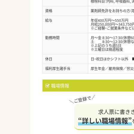
標榜科目：内科, 呼吸器科, 消
資格
薬剤師免許をお持ちの方（
給与
年収400万円～550万円
月給250,000円～343,750
※ご経験・ご就業条件など
勤務時間
月～金 8:30～17:30(休憩6
土 8:30～12:30(休憩な
※上記のうち週5日
※土曜日は隔週程度
休日
日・祝日ほかシフト以外 
福利厚生諸手当
厚生年金／雇用保険／労災
職場情報
求人票に書き
“詳しい職場情報”