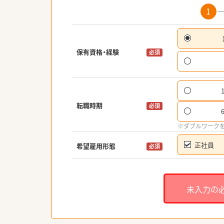
1
保有資格・経験
必須
転職時期
必須
※ダブルワーク
正社員
希望雇用形態
必須
未入力の