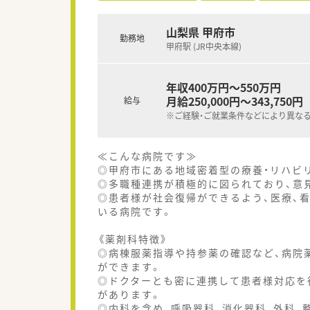
山梨県 甲府市
勤務地
甲府駅 (JR中央本線)
年収400万円～550万円
月給250,000円～343,750円
給与
※ご経験・ご就業条件などにより異な
≪こんな病院です≫
◎甲府市にある地域密着型の療養・リハビ
◎多職種連携が積極的に図られており、意
◎患者様が社会復帰ができるよう、医療、
いる病院です。
《薬剤科特徴》
◎病棟服薬指導や持参薬の確認など、病院
ができます。
◎ドクターとも密に連携して患者様対応を
があります。
◎内科を含め、呼吸器科、消化器科、外科、