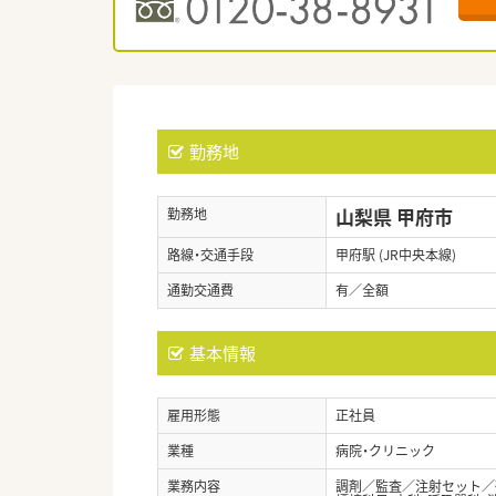
勤務地
山梨県 甲府市
勤務地
路線・交通手段
甲府駅 (JR中央本線)
通勤交通費
有／全額
基本情報
雇用形態
正社員
業種
病院・クリニック
業務内容
調剤／監査／注射セット／