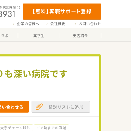
00
（祝日を除く）
【無料】転職サポート登録
企業の皆様へ
会社概要
お問い合わせ
マラボ
薬学生
支店紹介
わりも深い病院です
問い合わせる
検討リストに追加
大手チェーン以外
~18時までの職場