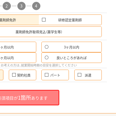
2
3
4
薬剤師免許
研修認定薬剤師
希
薬剤師免許取得見込（薬学生等）
1ヶ月以内
3ヶ月以内
6ヶ月以内
良いところがあれば
をお考えの方は、就業開始時期の目安を選択してください
契約社員
パート
派遣
1箇所
必須項目が
あります