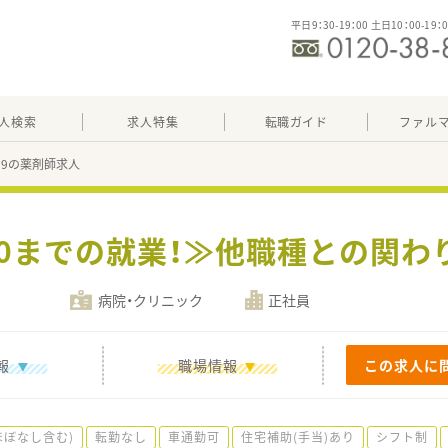
平日9：30-19：00 土日10：00-19：
人検索
求人特集
転職ガイド
ファル
319の薬剤師求人
:30までの就業！≫他職種との関
病院・クリニック
正社員
報
職場情報
この求人に
ほぼなし含む)
転勤なし
車通勤可
住宅補助(手当)あり
シフト制