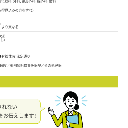
化器科, 外科, 整形外科, 脳外科, 歯科
取得見込みの方を含む）
円
により異なる
0分)
し)
■有給休暇：法定通り
保険／薬剤師賠償責任保険／その他健保
きれない
をお伝えします！