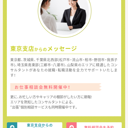
東京支店
メッセージ
からの
東京都、茨城県、千葉県北西部(松戸市・流山市・柏市・野田市・我孫子
市)、埼玉県南東部(三郷市・八潮市)、山梨県のエリアに精通したコン
サルタントがあなたの就職・転職活動を全力でサポートいたしま
す！
お仕事相談会無料開催中！
更に、お忙しい方やキャリアの棚卸がしたい方に朗報!
エリアを熟知したコンサルタントによる、
“出張”個別相談サービスも同時開催中です。
東京支店からの
無料相談会を予約