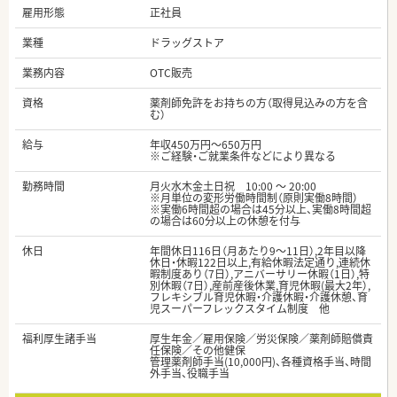
雇用形態
正社員
業種
ドラッグストア
業務内容
OTC販売
資格
薬剤師免許をお持ちの方（取得見込みの方を含
む）
給与
年収450万円～650万円
※ご経験・ご就業条件などにより異なる
勤務時間
月火水木金土日祝 10:00 ～ 20:00
※月単位の変形労働時間制（原則実働8時間）
※実働6時間超の場合は45分以上、実働8時間超
の場合は60分以上の休憩を付与
休日
年間休日116日（月あたり9～11日）,2年目以降
休日・休暇122日以上,有給休暇法定通り,連続休
暇制度あり（7日）,アニバーサリー休暇（1日）,特
別休暇（7日）,産前産後休業,育児休暇(最大2年）,
フレキシブル育児休暇・介護休暇・介護休憩、育
児スーパーフレックスタイム制度 他
福利厚生諸手当
厚生年金／雇用保険／労災保険／薬剤師賠償責
任保険／その他健保
管理薬剤師手当(10,000円)、各種資格手当、時間
外手当、役職手当