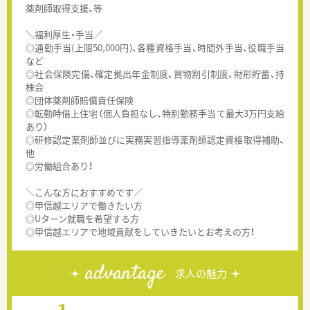
薬剤師取得支援、等
＼福利厚生・手当／
◎通勤手当(上限50,000円)、各種資格手当、時間外手当、役職手当
など
◎社会保険完備、確定拠出年金制度、買物割引制度、財形貯蓄、持
株会
◎団体薬剤師賠償責任保険
◎転勤時借上住宅（個人負担なし、特別勤務手当て最大3万円支給
あり）
◎研修認定薬剤師並びに実務実習指導薬剤師認定資格取得補助、
他
◎労働組合あり！
＼こんな方におすすめです／
◎甲信越エリアで働きたい方
◎Uターン就職を希望する方
◎甲信越エリアで地域貢献をしていきたいとお考えの方！
advantage
求人の魅力