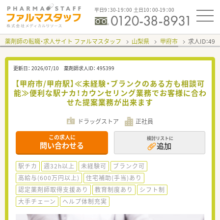
平日9：30-19：00 土日10：00-19：00
薬剤師の転職・求人サイト ファルマスタッフ
山梨県
甲府市
求人ID：49
更新日：
2026/07/10
薬剤師求人ID：
495399
【甲府市/甲府駅】≪未経験・ブランクのある方も相談可
能≫便利な駅ナカ！カウンセリング業務でお客様に合わ
せた提案業務が出来ます
ドラッグストア
正社員
この求人に
検討リストに
問い合わせる
追加
駅チカ
週32h以上
未経験可
ブランク可
高給与(600万円以上)
住宅補助(手当)あり
認定薬剤師取得支援あり
教育制度あり
シフト制
大手チェーン
ヘルプ体制充実