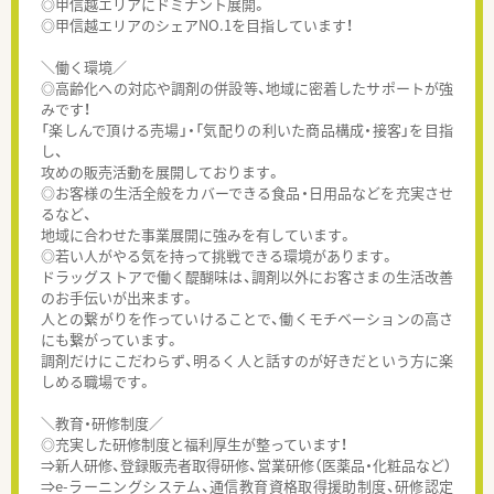
◎甲信越エリアにドミナント展開。
◎甲信越エリアのシェアNO.1を目指しています！
＼働く環境／
◎高齢化への対応や調剤の併設等、地域に密着したサポートが強
みです！
「楽しんで頂ける売場」・「気配りの利いた商品構成・接客」を目指
し、
攻めの販売活動を展開しております。
◎お客様の生活全般をカバーできる食品・日用品などを充実させ
るなど、
地域に合わせた事業展開に強みを有しています。
◎若い人がやる気を持って挑戦できる環境があります。
ドラッグストアで働く醍醐味は、調剤以外にお客さまの生活改善
のお手伝いが出来ます。
人との繋がりを作っていけることで、働くモチベーションの高さ
にも繋がっています。
調剤だけにこだわらず、明るく人と話すのが好きだという方に楽
しめる職場です。
＼教育・研修制度／
◎充実した研修制度と福利厚生が整っています！
⇒新人研修、登録販売者取得研修、営業研修（医薬品・化粧品など）
⇒e-ラーニングシステム、通信教育資格取得援助制度、研修認定