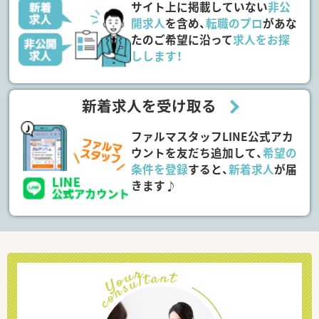
サイト上に掲載していない
非公
開求人
を含め、
転職のプロ
があな
たのご希望に沿って
求人をお探
しします！
新着求人を受け取る
ファルマスタッフLINE公式アカ
ウントを友だち追加して、
希望の
条件を登録
すると、
新着求人
が届
きます♪