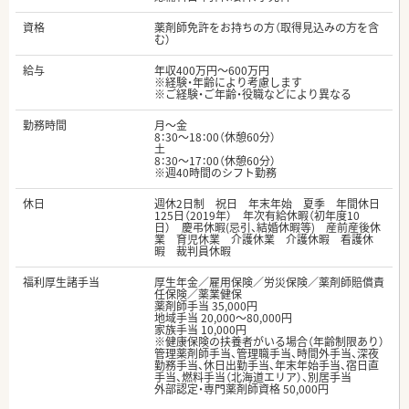
資格
薬剤師免許をお持ちの方（取得見込みの方を含
む）
給与
年収400万円～600万円
※経験・年齢により考慮します
※ご経験・ご年齢・役職などにより異なる
勤務時間
月～金
8：30～18：00（休憩60分）
土
8：30～17：00（休憩60分）
※週40時間のシフト勤務
休日
週休2日制 祝日 年末年始 夏季 年間休日
125日（2019年） 年次有給休暇（初年度10
日） 慶弔休暇(忌引、結婚休暇等) 産前産後休
業 育児休業 介護休業 介護休暇 看護休
暇 裁判員休暇
福利厚生諸手当
厚生年金／雇用保険／労災保険／薬剤師賠償責
任保険／薬業健保
薬剤師手当 35,000円
地域手当 20,000～80,000円
家族手当 10,000円
※健康保険の扶養者がいる場合（年齢制限あり）
管理薬剤師手当、管理職手当、時間外手当、深夜
勤務手当、休日出勤手当、年末年始手当、宿日直
手当、燃料手当（北海道エリア）、別居手当
外部認定・専門薬剤師資格 50,000円