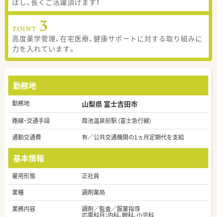
ばし、長くご活躍頂けます！
高度薬学管理、在宅医療、健康サポートに対する取り組みに
力を入れています。
勤務地
勤務地
山梨県 富士吉田市
路線・交通手段
葭池温泉前駅 (富士急行線)
通勤交通費
有／公共交通機関の1ヵ月定期代を支給
基本情報
雇用形態
正社員
業種
調剤薬局
業務内容
調剤／監査／服薬指導
応需科目：内科、眼科、小児科