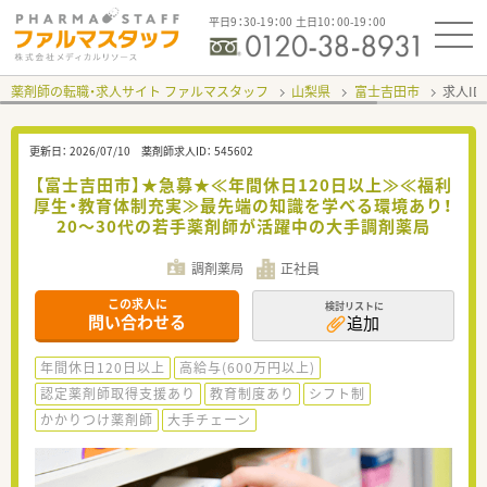
平日9：30-19：00 土日10：00-19：00
薬剤師の転職・求人サイト ファルマスタッフ
山梨県
富士吉田市
求人ID
更新日：
2026/07/10
薬剤師求人ID：
545602
【富士吉田市】★急募★≪年間休日120日以上≫≪福利
厚生・教育体制充実≫最先端の知識を学べる環境あり！
20～30代の若手薬剤師が活躍中の大手調剤薬局
調剤薬局
正社員
この求人に
検討リストに
問い合わせる
追加
年間休日120日以上
高給与(600万円以上)
認定薬剤師取得支援あり
教育制度あり
シフト制
かかりつけ薬剤師
大手チェーン