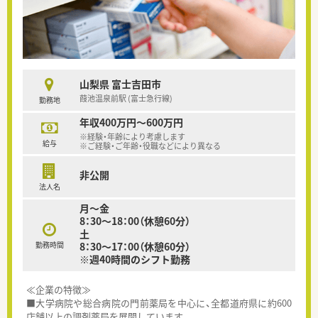
山梨県 富士吉田市
葭池温泉前駅 (富士急行線)
勤務地
年収400万円～600万円
※経験・年齢により考慮します
給与
※ご経験・ご年齢・役職などにより異なる
非公開
法人名
月～金
8：30～18：00（休憩60分）
土
勤務時間
8：30～17：00（休憩60分）
※週40時間のシフト勤務
≪企業の特徴≫
■大学病院や総合病院の門前薬局を中心に、全都道府県に約600
店舗以上の調剤薬局を展開しています。