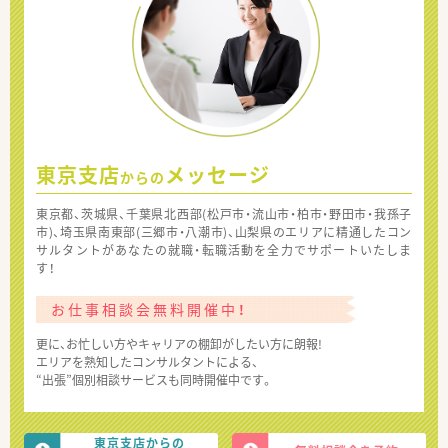
東京支店
メッセージ
からの
東京都、茨城県、千葉県北西部(松戸市・流山市・柏市・野田市・我孫子
市)、埼玉県南東部(三郷市・八潮市)、山梨県のエリアに精通したコン
サルタントがあなたの就職・転職活動を全力でサポートいたしま
す！
お仕事相談会無料開催中！
更に、お忙しい方やキャリアの棚卸がしたい方に朗報!
エリアを熟知したコンサルタントによる、
“出張”個別相談サービスも同時開催中です。
東京支店からの