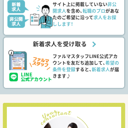
サイト上に掲載していない
非公
開求人
を含め、
転職のプロ
があな
たのご希望に沿って
求人をお探
しします！
新着求人を受け取る
ファルマスタッフLINE公式アカ
ウントを友だち追加して、
希望の
条件を登録
すると、
新着求人
が届
きます♪