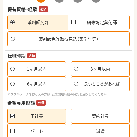
保有資格・経験
必須
薬剤師免許
研修認定薬剤師
薬剤師免許取得見込（薬学生等）
転職時期
必須
1ヶ月以内
3ヶ月以内
6ヶ月以内
良いところがあれば
※ダブルワークをお考えの方は、就業開始時期の目安を選択してください
希望雇用形態
必須
正社員
契約社員
パート
派遣