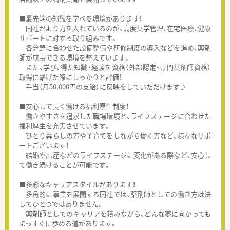
■最先端の知識を学べる環境があります！
同社がより力を入れているのが、高度薬学管理、在宅医療、健康
サポートに対する取り組みです。
各分野に合わせた設備整備や研修制度の導入などを進め、薬剤
師が成長できる環境を整えています。
また、学び、得た知識・経験を資格（外部認定・専門薬剤師資格）
取得に繋げた際にしっかりと評価！
手当（月50,000円の支給）に反映をしていただけます♪
■安心して長く働ける福利厚生制度！
働きやすさを追求した職場環境と、ライフステージに合わせた
福利厚生を充実させています。
ひとり暮らしの方や子育てをしながら働く方など、様々なサポ
ートございます！
結婚や出産などのライフステージに変化がある際など、安心し
て働き続けることが可能です。
■多彩なキャリアスタイルがあります！
多角的に事業を展開する同社では、薬剤師としての働き方は決
してひとつではありません。
薬剤師としてのキャリアを積みながら、どんな夢に向かっても
まっすぐに歩める道があります。