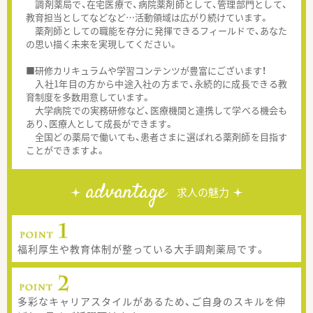
調剤薬局で、在宅医療で、病院薬剤師として、管理部門として、
教育担当としてなどなど…活動領域は広がり続けています。
薬剤師としての職能を存分に発揮できるフィールドで、あなた
の思い描く未来を実現してください。
■研修カリキュラムや学習コンテンツが豊富にございます！
入社1年目の方から中途入社の方まで、永続的に成長できる教
育制度を多数用意しています。
大学病院での実務研修など、医療機関と連携して学べる機会も
あり、医療人として成長ができます。
全国どの薬局で働いても、患者さまに選ばれる薬剤師を目指す
ことができますよ。
advantage
求人の魅力
福利厚生や教育体制が整っている大手調剤薬局です。
多彩なキャリアスタイルがあるため、ご自身のスキルを伸