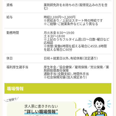
資格
薬剤師免許をお持ちの方（取得見込みの方を含
む）
給与
時給2,100円～2,300円
※昇給あり／上記はスタート時の時給です
※ご経験・ご就業条件などにより異なる
勤務時間
月火水金 8:30～19:00
土 8:30～18:00
※上記のうちフルタイム週1日～日数・曜日など
応相談
※休憩：実働6時間を超える場合に45分、8時間
を超える場合に60分
休日
日祝＋就業日以外、有給休暇（法定通り）
福利厚生諸手当
厚生年金／協会健保／雇用保険／労災保険／薬
剤師賠償責任保険
通勤手当（全額支給）、時間外手当
※社会保険完備（加入規定あり）
職場情報
求人票に書ききれない
“詳しい職場情報”