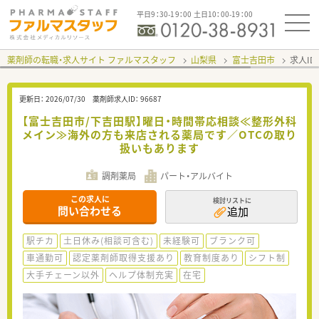
平日9：30-19：00 土日10：00-19：00
薬剤師の転職・求人サイト ファルマスタッフ
山梨県
富士吉田市
求人ID
更新日：
2026/07/30
薬剤師求人ID：
96687
【富士吉田市/下吉田駅】曜日・時間帯応相談≪整形外科
メイン≫海外の方も来店される薬局です／OTCの取り
扱いもあります
調剤薬局
パート・アルバイト
この求人に
検討リストに
問い合わせる
追加
駅チカ
土日休み(相談可含む)
未経験可
ブランク可
車通勤可
認定薬剤師取得支援あり
教育制度あり
シフト制
大手チェーン以外
ヘルプ体制充実
在宅