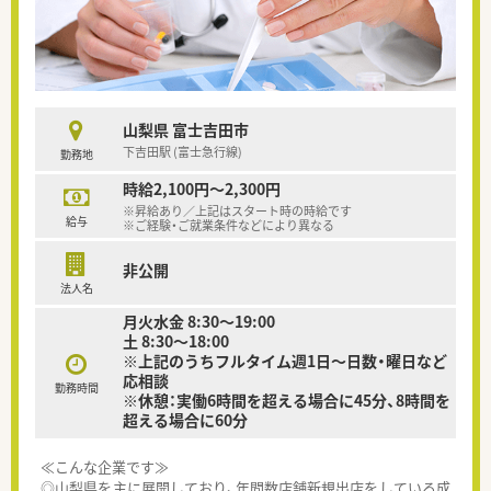
山梨県 富士吉田市
下吉田駅 (富士急行線)
勤務地
時給2,100円～2,300円
※昇給あり／上記はスタート時の時給です
給与
※ご経験・ご就業条件などにより異なる
非公開
法人名
月火水金 8:30～19:00
土 8:30～18:00
※上記のうちフルタイム週1日～日数・曜日など
応相談
勤務時間
※休憩：実働6時間を超える場合に45分、8時間を
超える場合に60分
≪こんな企業です≫
◎山梨県を主に展開しており、年間数店舗新規出店をしている成