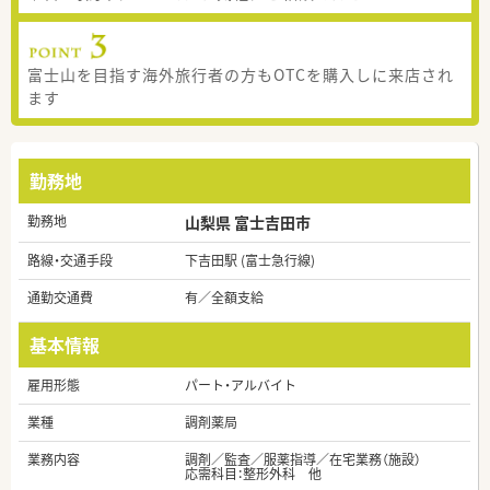
富士山を目指す海外旅行者の方もOTCを購入しに来店され
ます
勤務地
勤務地
山梨県 富士吉田市
路線・交通手段
下吉田駅 (富士急行線)
通勤交通費
有／全額支給
基本情報
雇用形態
パート・アルバイト
業種
調剤薬局
業務内容
調剤／監査／服薬指導／在宅業務（施設）
応需科目：整形外科 他