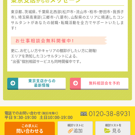
からの
東京都、茨城県、千葉県北西部(松戸市・流山市・柏市・野田市・我孫子
市)、埼玉県南東部(三郷市・八潮市)、山梨県のエリアに精通したコン
サルタントがあなたの就職・転職活動を全力でサポートいたしま
す！
お仕事相談会無料開催中！
更に、お忙しい方やキャリアの棚卸がしたい方に朗報!
エリアを熟知したコンサルタントによる、
“出張”個別相談サービスも同時開催中です。
東京支店からの
無料相談会を予約
最新情報
この求人に
検討リストに
検討リストを
追加
見る
問い合わせる