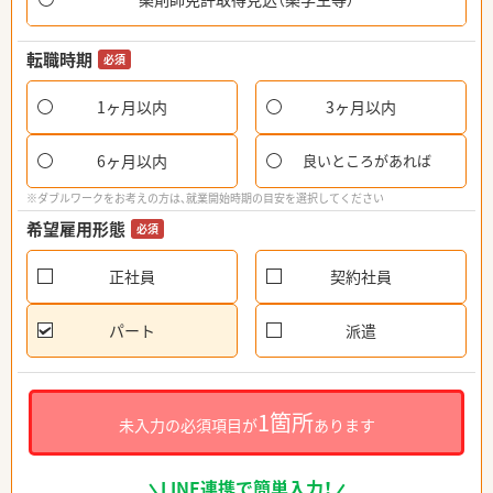
転職時期
必須
1ヶ月以内
3ヶ月以内
6ヶ月以内
良いところがあれば
※ダブルワークをお考えの方は、就業開始時期の目安を選択してください
希望雇用形態
必須
正社員
契約社員
パート
派遣
1箇所
未入力の必須項目が
あります
LINE連携で簡単入力！