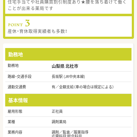
住宅手当てや社員購買割引制度あり★腰を落ち着けて働く
ことが出来る薬局です
産休・育休取得実績者も多数！
勤務地
勤務地
山梨県 北杜市
路線・交通手段
長坂駅 (JR中央本線)
通勤交通費
有／全額支給（車の場合は規定による）
基本情報
雇用形態
正社員
業種
調剤薬局
業務内容
調剤／監査／服薬指導
応需科目:総合科目