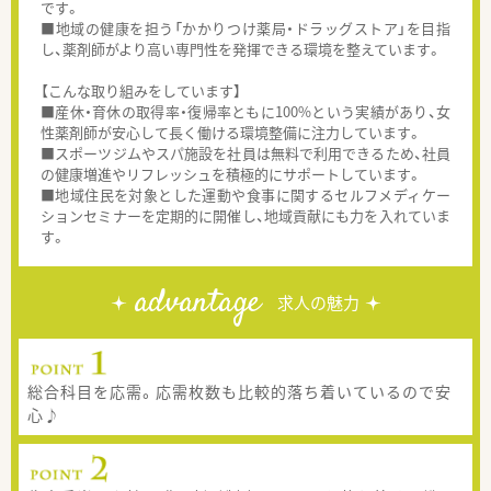
です。
■地域の健康を担う「かかりつけ薬局・ドラッグストア」を目指
し、薬剤師がより高い専門性を発揮できる環境を整えています。
【こんな取り組みをしています】
■産休・育休の取得率・復帰率ともに100%という実績があり、女
性薬剤師が安心して長く働ける環境整備に注力しています。
■スポーツジムやスパ施設を社員は無料で利用できるため、社員
の健康増進やリフレッシュを積極的にサポートしています。
■地域住民を対象とした運動や食事に関するセルフメディケー
ションセミナーを定期的に開催し、地域貢献にも力を入れていま
す。
advantage
求人の魅力
総合科目を応需。応需枚数も比較的落ち着いているので安
心♪