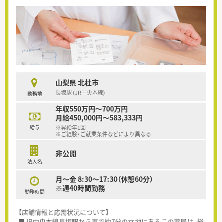
山梨県 北杜市
長坂駅 (JR中央本線)
勤務地
年収550万円～700万円
月給450,000円～583,333円
給与
※昇給年1回
※ご経験・ご就業条件などにより異なる
非公開
法人名
月～金 8:30～17:30（休憩60分）
※週40時間勤務
勤務時間
【店舗情報と応需状況について】
■JR中央本線長坂駅から車で約7分の立地にあるこの薬局は、総