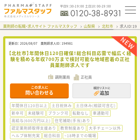
平日9：30-19：00 土日10：00-19：00
薬剤師の転職・求人サイト ファルマスタッフ
山梨県
北杜市
求人ID：19
更新日：
2026/08/07
薬剤師求人ID：
194981
【北杜市】年間休日120日確保！総合科目応需で幅広く経
験を積める年収700万まで検討可能な地域密着の正社
員薬剤師求人です
調剤薬局
正社員
この求人に
検討リストに
問い合わせる
追加
年間休日120日以上
土日祝休み
土日休み(相談可含む)
新卒可
未経験可
ブランク可
転勤なし
車通勤可
高給与(600万円以上)
住宅補助(手当)あり
認定薬剤師取得支援あり
教育制度あり
大手チェーン以外
ヘルプ体制充実
総合科目
~18時までの職場