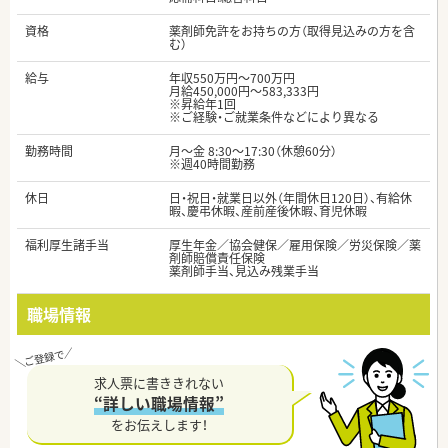
資格
薬剤師免許をお持ちの方（取得見込みの方を含
む）
給与
年収550万円～700万円
月給450,000円～583,333円
※昇給年1回
※ご経験・ご就業条件などにより異なる
勤務時間
月～金 8:30～17:30（休憩60分）
※週40時間勤務
休日
日・祝日・就業日以外（年間休日120日）、有給休
暇、慶弔休暇、産前産後休暇、育児休暇
福利厚生諸手当
厚生年金／協会健保／雇用保険／労災保険／薬
剤師賠償責任保険
薬剤師手当、見込み残業手当
職場情報
求人票に書ききれない
“詳しい職場情報”
をお伝えします！