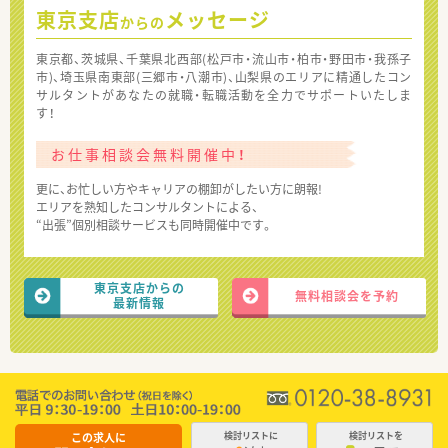
東京支店
メッセージ
からの
東京都、茨城県、千葉県北西部(松戸市・流山市・柏市・野田市・我孫子
市)、埼玉県南東部(三郷市・八潮市)、山梨県のエリアに精通したコン
サルタントがあなたの就職・転職活動を全力でサポートいたしま
す！
お仕事相談会無料開催中！
更に、お忙しい方やキャリアの棚卸がしたい方に朗報!
エリアを熟知したコンサルタントによる、
“出張”個別相談サービスも同時開催中です。
東京支店からの
無料相談会を予約
最新情報
この求人に
検討リストに
検討リストを