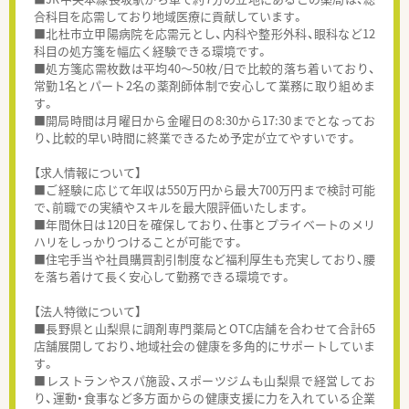
合科目を応需しており地域医療に貢献しています。
■北杜市立甲陽病院を応需元とし、内科や整形外科、眼科など12
科目の処方箋を幅広く経験できる環境です。
■処方箋応需枚数は平均40～50枚/日で比較的落ち着いており、
常勤1名とパート2名の薬剤師体制で安心して業務に取り組めま
す。
■開局時間は月曜日から金曜日の8:30から17:30までとなってお
り、比較的早い時間に終業できるため予定が立てやすいです。
【求人情報について】
■ご経験に応じて年収は550万円から最大700万円まで検討可能
で、前職での実績やスキルを最大限評価いたします。
■年間休日は120日を確保しており、仕事とプライベートのメリ
ハリをしっかりつけることが可能です。
■住宅手当や社員購買割引制度など福利厚生も充実しており、腰
を落ち着けて長く安心して勤務できる環境です。
【法人特徴について】
■長野県と山梨県に調剤専門薬局とOTC店舗を合わせて合計65
店舗展開しており、地域社会の健康を多角的にサポートしていま
す。
■レストランやスパ施設、スポーツジムも山梨県で経営してお
り、運動・食事など多方面からの健康支援に力を入れている企業