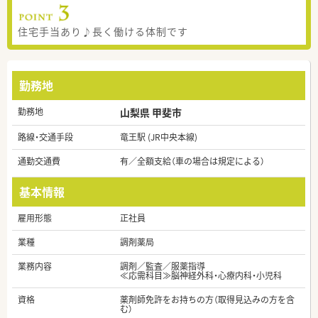
住宅手当あり♪長く働ける体制です
勤務地
勤務地
山梨県 甲斐市
路線・交通手段
竜王駅 (JR中央本線)
通勤交通費
有／全額支給（車の場合は規定による）
基本情報
雇用形態
正社員
業種
調剤薬局
業務内容
調剤／監査／服薬指導
≪応需科目≫脳神経外科・心療内科・小児科
資格
薬剤師免許をお持ちの方（取得見込みの方を含
む）