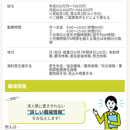
給与
年収550万円～700万円
月給416,666円～584,000円
※昇給年1回、賞与年2回（4ヶ月分）
※ご経験・ご就業条件などにより異なる
勤務時間
月～水金 9:00～19:00（休憩60分）
土 9:00～15:00（休憩0分）
※月単位の変形労働時間制（週平均40時間）
※労働時間が6時間を越える場合は休憩60分取
得
休日
日・祝日・就業日以外（年間休日120日）、有給休
暇、慶弔休暇、産前産後休暇、育児休暇
福利厚生諸手当
厚生年金／協会健保／雇用保険／労災保険／薬
剤師賠償責任保険
薬剤師手当、見込み残業手当
職場情報
求人票に書ききれない
“詳しい職場情報”
をお伝えします！