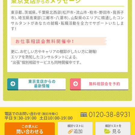
東京支店
メッセージ
からの
東京都、茨城県、千葉県北西部(松戸市・流山市・柏市・野田市・我孫子
市)、埼玉県南東部(三郷市・八潮市)、山梨県のエリアに精通したコン
サルタントがあなたの就職・転職活動を全力でサポートいたしま
す！
お仕事相談会無料開催中！
更に、お忙しい方やキャリアの棚卸がしたい方に朗報!
エリアを熟知したコンサルタントによる、
“出張”個別相談サービスも同時開催中です。
東京支店からの
無料相談会を予約
最新情報
この求人に
検討リストに
検討リストを
追加
見る
問い合わせる