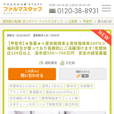
平日9：30-19：00 土日10：00-19：00
薬剤師の転職・求人サイト ファルマスタッフ
山梨県
甲斐市
求人ID：19
更新日：
2026/08/07
薬剤師求人ID：
195039
【甲斐市】★急募★≪産休取得率＆育休復帰率100％≫
福利厚生が整っており長期的にご活躍頂けます！年間休
日120日以上 高年収550～700万円 安定の経営基盤
調剤薬局
正社員
この求人に
検討リストに
問い合わせる
追加
年間休日120日以上
週休2.5日以上
新卒可
未経験可
ブランク可
車通勤可
高給与(600万円以上)
住宅補助(手当)あり
教育制度あり
シフト制
大手チェーン以外
ヘルプ体制充実
総合科目