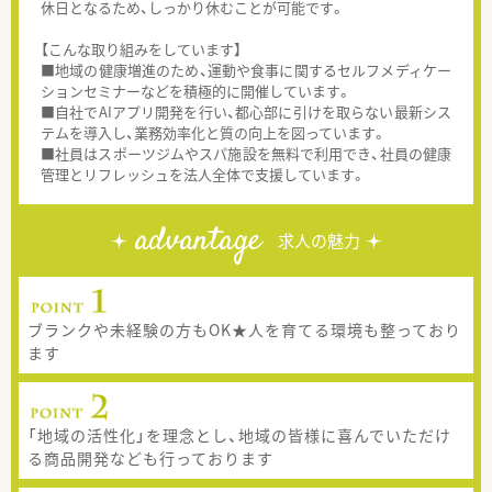
休日となるため、しっかり休むことが可能です。
【こんな取り組みをしています】
■地域の健康増進のため、運動や食事に関するセルフメディケー
ションセミナーなどを積極的に開催しています。
■自社でAIアプリ開発を行い、都心部に引けを取らない最新シス
テムを導入し、業務効率化と質の向上を図っています。
■社員はスポーツジムやスパ施設を無料で利用でき、社員の健康
管理とリフレッシュを法人全体で支援しています。
advantage
求人の魅力
ブランクや未経験の方もOK★人を育てる環境も整っており
ます
「地域の活性化」を理念とし、地域の皆様に喜んでいただけ
る商品開発なども行っております