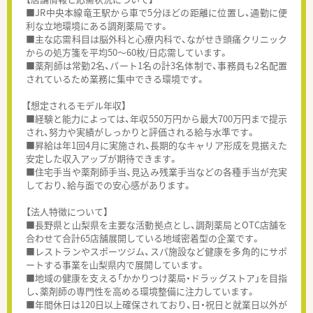
■JR中央本線竜王駅から車で5分ほどの距離に位置し、通勤に便
利な立地環境にある調剤薬局です。
■主な応需科目は脳外科と心療内科で、ながせき頭痛クリニック
からの処方箋を平均50～60枚/日応需しています。
■薬剤師は常勤2名、パート1名の計3名体制で、事務員も2名配置
されているため業務に集中できる環境です。
【想定されるモデル年収】
■経験と能力によっては、年収550万円から最大700万円まで提示
され、努力や実績がしっかりと評価される給与水準です。
■昇給は年1回4月に実施され、長期的なキャリア形成を見据えた
安定した収入アップが期待できます。
■住宅手当や薬剤師手当、見込み残業手当などの各種手当が充実
しており、給与面での安心感があります。
【法人特徴について】
■長野県と山梨県を主要な活動拠点とし、調剤薬局とOTC店舗を
合わせて合計65店舗展開している地域密着型の企業です。
■レストランやスポーツジム、スパ施設など健康を多角的にサポ
ートする事業を山梨県内で展開しています。
■地域の健康を支える「かかりつけ薬局・ドラッグストア」を目指
し、薬剤師の専門性を高める環境整備に注力しています。
■年間休日は120日以上確保されており、日・祝日と就業日以外が