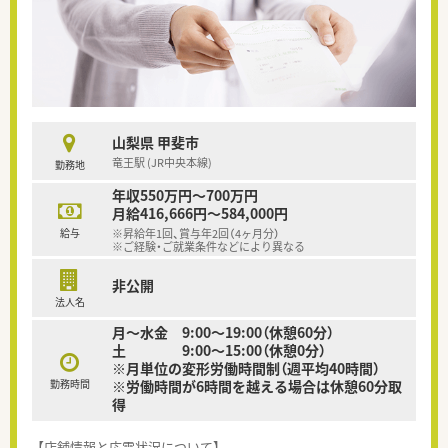
山梨県 甲斐市
竜王駅 (JR中央本線)
勤務地
年収550万円～700万円
月給416,666円～584,000円
給与
※昇給年1回、賞与年2回（4ヶ月分）
※ご経験・ご就業条件などにより異なる
非公開
法人名
月～水金 9:00～19:00（休憩60分）
土 9:00～15:00（休憩0分）
※月単位の変形労働時間制（週平均40時間）
勤務時間
※労働時間が6時間を越える場合は休憩60分取
得
【店舗情報と応需状況について】