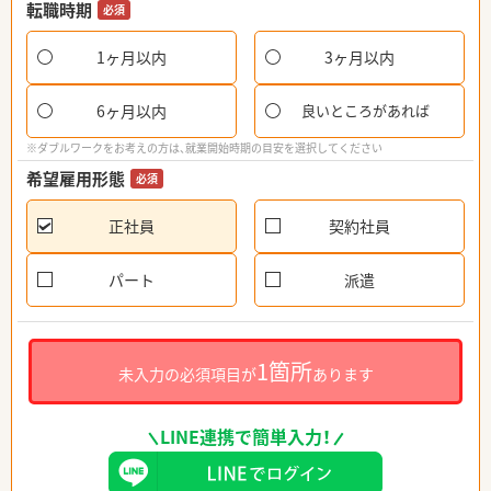
転職時期
必須
1ヶ月以内
3ヶ月以内
6ヶ月以内
良いところがあれば
※ダブルワークをお考えの方は、就業開始時期の目安を選択してください
希望雇用形態
必須
正社員
契約社員
パート
派遣
1箇所
未入力の必須項目が
あります
LINE連携で簡単入力！