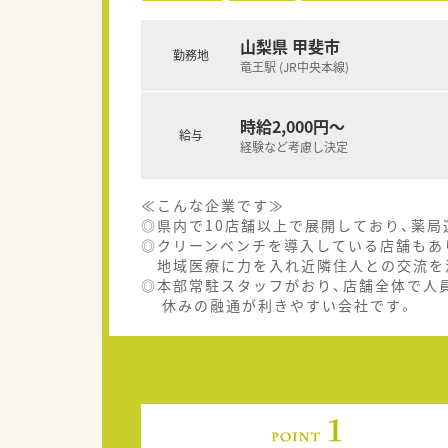
山梨県 甲斐市
勤務地
竜王駅 (JR中央本線)
時給2,000円～
給与
経験など考慮し決定
≪こんな企業です≫
◎県内で10店舗以上で展開しており、薬
◎クリーンベンチを導入している店舗もあ
地域医療に力を入れ近隣住人との交流を
◎本部常駐スタッフがおり、店舗全体で人
休みの融通が利きやすい会社です。