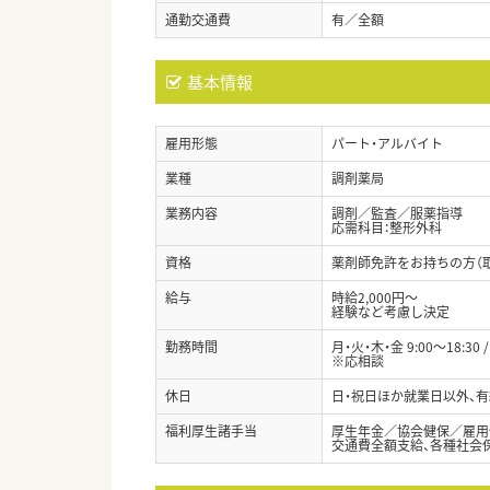
通勤交通費
有／全額
基本情報
雇用形態
パート・アルバイト
業種
調剤薬局
業務内容
調剤／監査／服薬指導
応需科目：整形外科
資格
薬剤師免許をお持ちの方（
給与
時給2,000円～
経験など考慮し決定
勤務時間
月・火・木・金 9:00～18:30 / 
※応相談
休日
日・祝日ほか就業日以外、有
福利厚生諸手当
厚生年金／協会健保／雇用
交通費全額支給、各種社会