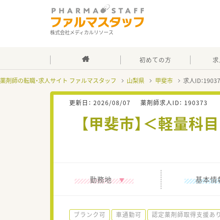
株式会社メディカルリソース
初めての方
求
薬剤師の転職・求人サイト ファルマスタッフ
山梨県
甲斐市
求人ID：190
更新日：
2026/08/07
薬剤師求人ID：
190373
【甲斐市】＜軽量科
勤務地
基本情
ブランク可
車通勤可
認定薬剤師取得支援あ