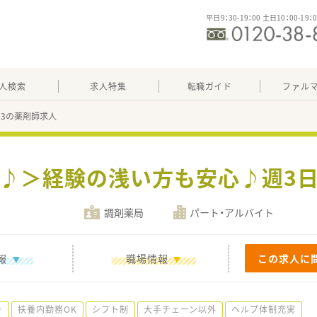
平日9：30-19：00 土日10：00-19：
人検索
求人特集
転職ガイド
ファル
373の薬剤師求人
目♪＞経験の浅い方も安心♪週3日
調剤薬局
パート・アルバイト
報
職場情報
この求人に
り
扶養内勤務OK
シフト制
大手チェーン以外
ヘルプ体制充実