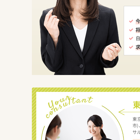
東
市
サ