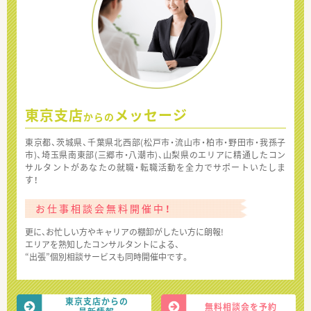
東京支店
メッセージ
からの
東京都、茨城県、千葉県北西部(松戸市・流山市・柏市・野田市・我孫子
市)、埼玉県南東部(三郷市・八潮市)、山梨県のエリアに精通したコン
サルタントがあなたの就職・転職活動を全力でサポートいたしま
す！
お仕事相談会無料開催中！
更に、お忙しい方やキャリアの棚卸がしたい方に朗報!
エリアを熟知したコンサルタントによる、
“出張”個別相談サービスも同時開催中です。
東京支店からの
無料相談会を予約