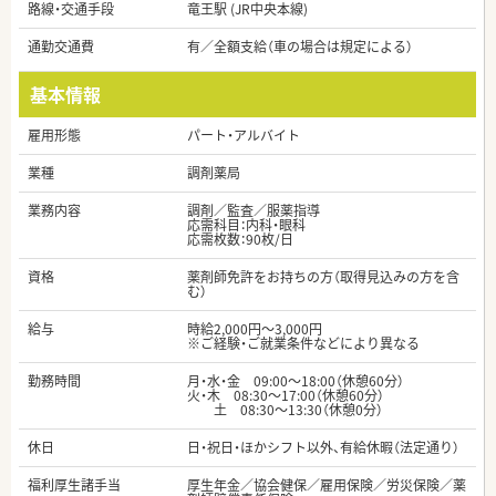
路線・交通手段
竜王駅 (JR中央本線)
通勤交通費
有／全額支給（車の場合は規定による）
基本情報
雇用形態
パート・アルバイト
業種
調剤薬局
業務内容
調剤／監査／服薬指導
応需科目：内科・眼科
応需枚数：90枚/日
資格
薬剤師免許をお持ちの方（取得見込みの方を含
む）
給与
時給2,000円～3,000円
※ご経験・ご就業条件などにより異なる
勤務時間
月・水・金 09:00～18:00（休憩60分）
火・木 08:30～17:00（休憩60分）
土 08:30～13:30（休憩0分）
休日
日・祝日・ほかシフト以外、有給休暇（法定通り）
福利厚生諸手当
厚生年金／協会健保／雇用保険／労災保険／薬