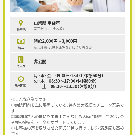
山梨県 甲斐市
竜王駅 (JR中央本線)
勤務地
時給2,000円～3,000円
※ご経験・ご就業条件などにより異なる
給与
非公開
法人名
月・水・金 09:00～18:00（休憩60分）
火・木 08:30～17:00（休憩60分）
勤務時間
土 08:30～13:30（休憩0分）
≪こんな企業です≫
◎病院門前を主に展開している、県内最大規模のチェーン薬局で
す
◎薬剤師さんの他にも栄養士さんなども店舗に配置しており、患
者様の健康をトータルサポートしています
◎お客様の声を反映させた商品開発も行っており、満足度も高め
です