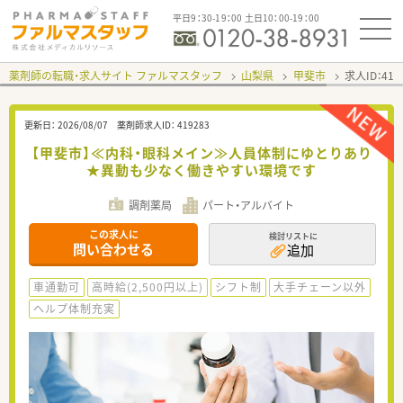
平日9：30-19：00 土日10：00-19：00
薬剤師の転職・求人サイト ファルマスタッフ
山梨県
甲斐市
求人ID：41
更新日：
2026/08/07
薬剤師求人ID：
419283
【甲斐市】≪内科・眼科メイン≫人員体制にゆとりあり
★異動も少なく働きやすい環境です
調剤薬局
パート・アルバイト
この求人に
検討リストに
問い合わせる
追加
車通勤可
高時給(2,500円以上)
シフト制
大手チェーン以外
ヘルプ体制充実