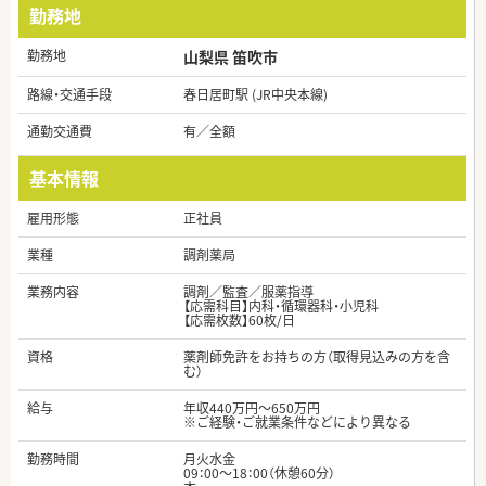
勤務地
勤務地
山梨県 笛吹市
路線・交通手段
春日居町駅 (JR中央本線)
通勤交通費
有／全額
基本情報
雇用形態
正社員
業種
調剤薬局
業務内容
調剤／監査／服薬指導
【応需科目】内科・循環器科・小児科
【応需枚数】60枚/日
資格
薬剤師免許をお持ちの方（取得見込みの方を含
む）
給与
年収440万円～650万円
※ご経験・ご就業条件などにより異なる
勤務時間
月火水金
09：00～18：00（休憩60分）