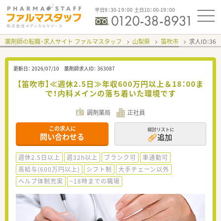
平日9：30-19：00 土日10：00-19：00
薬剤師の転職・求人サイト ファルマスタッフ
山梨県
笛吹市
求人ID：36
更新日：
2026/07/10
薬剤師求人ID：
363087
【笛吹市】≪週休2.5日≫年収600万円以上＆18：00ま
で！内科メインの落ち着いた環境です
調剤薬局
正社員
この求人に
検討リストに
問い合わせる
追加
週休2.5日以上
週32h以上
ブランク可
車通勤可
高給与(600万円以上)
シフト制
大手チェーン以外
ヘルプ体制充実
~18時までの職場