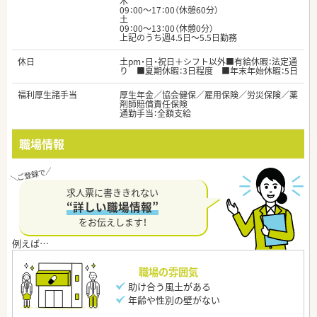
木
09：00～17：00（休憩60分）
土
09：00～13：00（休憩0分）
上記のうち週4.5日～5.5日勤務
休日
土pm・日・祝日＋シフト以外■有給休暇：法定通
り ■夏期休暇：3日程度 ■年末年始休暇：5日
福利厚生諸手当
厚生年金／協会健保／雇用保険／労災保険／薬
剤師賠償責任保険
通勤手当：全額支給
職場情報
求人票に書ききれない
“詳しい職場情報”
をお伝えします！
職場の雰囲気
助け合う風土がある
年齢や性別の壁がない