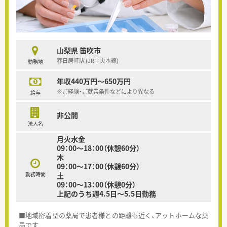
山梨県 笛吹市
春日居町駅 (JR中央本線)
勤務地
年収440万円～650万円
※ご経験・ご就業条件などにより異なる
給与
非公開
法人名
月火水金
09：00～18：00（休憩60分）
木
09：00～17：00（休憩60分）
勤務時間
土
09：00～13：00（休憩0分）
上記のうち週4.5日～5.5日勤務
■地域密着型の薬局で患者様との距離も近く、アットホームな薬
局です