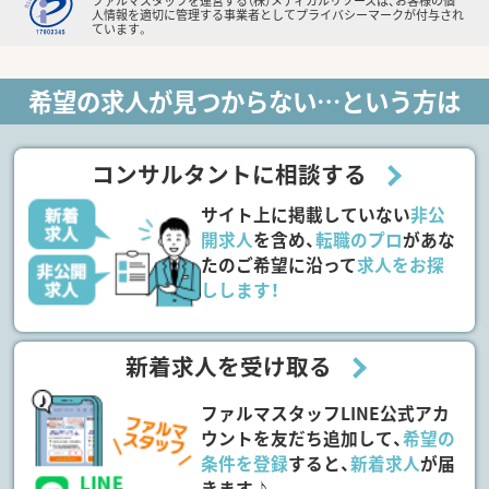
ファルマスタッフを運営する（株）メディカルリソースは、お客様の個
人情報を適切に管理する事業者としてプライバシーマークが付与され
ています。
希望の求人が見つからない…という方は
コンサルタントに相談する
サイト上に掲載していない
非公
開求人
を含め、
転職のプロ
があな
たのご希望に沿って
求人をお探
しします！
新着求人を受け取る
ファルマスタッフLINE公式アカ
ウントを友だち追加して、
希望の
条件を登録
すると、
新着求人
が届
きます♪