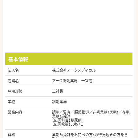
基本情報
法人名
株式会社アークメディカル
店舗名
アーク調剤薬局 一宮店
雇用形態
正社員
業種
調剤薬局
業務内容
調剤／監査／服薬指導／在宅業務（居宅）／在宅
業務（施設）
【応需科目】糖尿病
【応需枚数】50枚/日
資格
薬剤師免許をお持ちの方（取得見込みの方を含