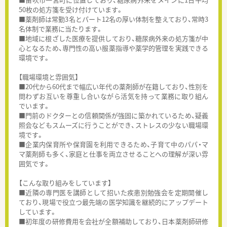
50枚の処方箋を受け付けています。
■薬剤師は常勤3名とパート12名の厚い体制を整えており、常時3
名体制で業務に当たります。
■地域に根ざした医療を提供しており、糖尿病外来の処方箋が中
心となるため、専門性の高い服薬指導や薬学的管理を実践できる
環境です。
【職場環境と雰囲気】
■20代から60代まで幅広い年代の薬剤師が在籍しており、性別を
問わずお互いを尊重し合いながら活気を持って業務に取り組ん
でいます。
■門前のドクターとの信頼関係が強固に築かれているため、疑義
照会などもスムーズに行うことができ、ストレスの少ない職場環
境です。
■企業内保育所や保育園を利用できるため、子育て中のパパ・マ
マ薬剤師も多く、家庭と仕事を両立させることへの理解が深い雰
囲気です。
【こんな取り組みをしています】
■近隣の専門医を講師として招いた疾患別勉強会を定期開催し
ており、現場で役立つ最先端の医学知識を継続的にアップデート
しています。
■初年度の研修費用を会社が全額補助しており、日本薬剤師研修