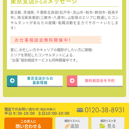
東京支店
メッセージ
からの
東京都、茨城県、千葉県北西部(松戸市・流山市・柏市・野田市・我孫子
市)、埼玉県南東部(三郷市・八潮市)、山梨県のエリアに精通したコン
サルタントがあなたの就職・転職活動を全力でサポートいたしま
す！
お仕事相談会無料開催中！
更に、お忙しい方やキャリアの棚卸がしたい方に朗報!
エリアを熟知したコンサルタントによる、
“出張”個別相談サービスも同時開催中です。
東京支店からの
無料相談会を予約
最新情報
この求人に
検討リストに
検討リストを
追加
見る
問い合わせる