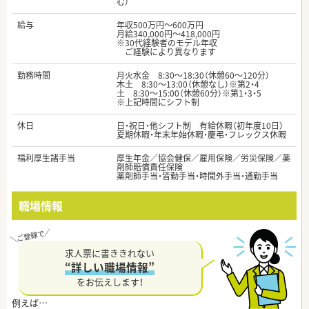
む）
給与
年収500万円～600万円
月給340,000円～418,000円
※30代経験者のモデル年収
ご経験により異なります
勤務時間
月火水金 8:30～18:30（休憩60～120分）
木土 8:30～13:00（休憩なし）※第2・4
土 8:30～15:00（休憩60分）※第1・3・5
※上記時間にシフト制
休日
日・祝日・他シフト制 有給休暇（初年度10日）
夏期休暇・年末年始休暇・慶弔・フレックス休暇
福利厚生諸手当
厚生年金／協会健保／雇用保険／労災保険／薬
剤師賠償責任保険
薬剤師手当・皆勤手当・時間外手当・通勤手当
職場情報
求人票に書ききれない
“詳しい職場情報”
をお伝えします！