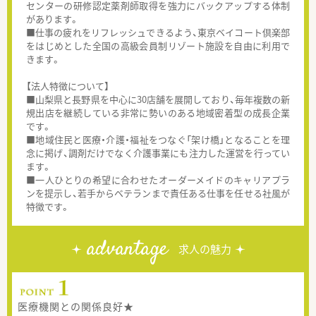
センターの研修認定薬剤師取得を強力にバックアップする体制
があります。
■仕事の疲れをリフレッシュできるよう、東京ベイコート倶楽部
をはじめとした全国の高級会員制リゾート施設を自由に利用で
きます。
【法人特徴について】
■山梨県と長野県を中心に30店舗を展開しており、毎年複数の新
規出店を継続している非常に勢いのある地域密着型の成長企業
です。
■地域住民と医療・介護・福祉をつなぐ「架け橋」となることを理
念に掲げ、調剤だけでなく介護事業にも注力した運営を行ってい
ます。
■一人ひとりの希望に合わせたオーダーメイドのキャリアプラ
ンを提示し、若手からベテランまで責任ある仕事を任せる社風が
特徴です。
advantage
求人の魅力
医療機関との関係良好★