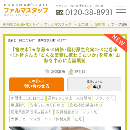
平日9：30-19：00 土日10：00-19：00
薬剤師の転職・求人サイト ファルマスタッフ
山梨県
笛吹市
アーク調剤
更新日：
2026/08/07
薬剤師求人ID：
40277
【笛吹市】★急募★≪研修・福利厚生充実≫≪定着率
◎≫皆さんの「どんな業務に携わりたいか」を尊重！山
梨を中心に店舗展開
調剤薬局
正社員
この求人に
検討リストに
問い合わせる
追加
年間休日120日以上
週休2.5日以上
未経験可
ブランク可
車通勤可
高給与(600万円以上)
住宅補助(手当)あり
認定薬剤師取得支援あり
教育制度あり
シフト制
大手チェーン以外
ヘルプ体制充実
在宅