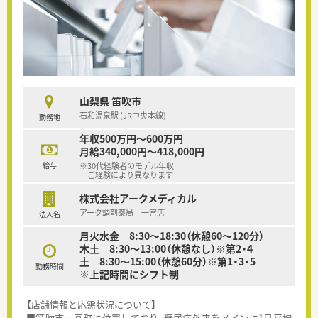
山梨県 笛吹市
石和温泉駅 (JR中央本線)
勤務地
年収500万円～600万円
月給340,000円～418,000円
給与
※30代経験者のモデル年収
ご経験により異なります
株式会社アークメディカル
アーク調剤薬局 一宮店
法人名
月火水金 8:30～18:30（休憩60～120分）
木土 8:30～13:00（休憩なし）※第2・4
土 8:30～15:00（休憩60分）※第1・3・5
勤務時間
※上記時間にシフト制
【店舗情報と応需状況について】
■笛吹市一宮町に位置しており、糖尿病外来をメインに1日平均