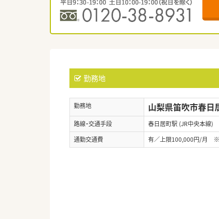
勤務地
山梨県笛吹市春日居町
勤務地
路線・交通手段
春日居町駅 (JR中央本線)
通勤交通費
有／上限100,000円/月