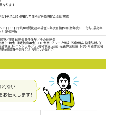
円
異なります
月平均:165.6時間/年間所定労働時間:1,988時間）
8～11日※1日平均8時間勤務の場合）、年次有給休暇（初年度10日付与、最高年
可）、慶弔休暇
保険／薬剤師賠償責任保険／その他健保
度（一時金・確定拠出年金）、LTD制度、グループ保険・医療保険、健康診断、従
金制度、N-コンシェルジュ、社宅制度、産前・産後休業制度、育児・介護休業制
剤師賠償責任保険（会社契約）、労働組合
きれない
をお伝えします！