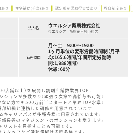
宅あり
住宅補助(手当)あり
認定薬剤師取得支援あり
教育制度あり
ウエルシア薬局株式会社
法人名
ウエルシア 笛吹春日居小松店
月～土 9:00～19:00
1ヶ月単位の変形労働時間制（月平
均:165.6時間/年間所定労働時
勤務時間
間:1,988時間）
休憩：60分
000店舗以上）を展開し調剤店舗数業界TOP！
ジションが多数あり！頑張り次第で高給与も可能！
ない方でも500万前半スタートと業界TOP水準！
外部組織と連携した研修を用意されています
るキャリアパスが多種多様に用意されています。
業部長等のマネジメントのポジションも増えます。
ャリストを目指すことも可能です。
社スタッフなど活動領域は多種多様です。