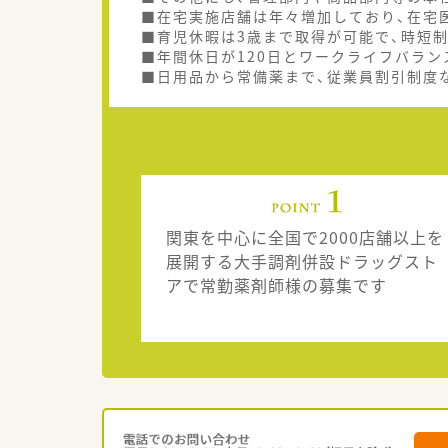
■在宅実施店舗は年々増加しており、在宅
■育児休暇は3歳まで取得が可能で、時短
■年間休日が120日とワークライフバラン
■日用品から常備薬まで、従業員割引制度
関東を中心に全国で2000店舗以上を
展開する大手調剤併設ドラッグスト
アで常勤薬剤師様の募集です