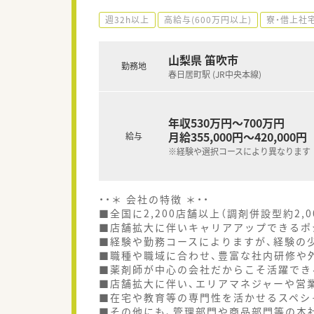
週32h以上
高給与(600万円以上)
寮・借上社
山梨県 笛吹市
勤務地
春日居町駅 (JR中央本線)
年収530万円～700万円
月給355,000円～420,000円
給与
※経験や選択コースにより異なります
・・＊ 会社の特徴 ＊・・
■全国に2,200店舗以上（調剤併設型約2,
■店舗拡大に伴いキャリアアップできるポ
■経験や勤務コースによりますが、経験の少
■職種や職域に合わせ、豊富な社内研修や
■薬剤師が中心の会社だからこそ活躍でき
■店舗拡大に伴い、エリアマネジャーや営
■在宅や教育等の専門性を活かせるスペシ
■その他にも、管理部門や商品部門等の本