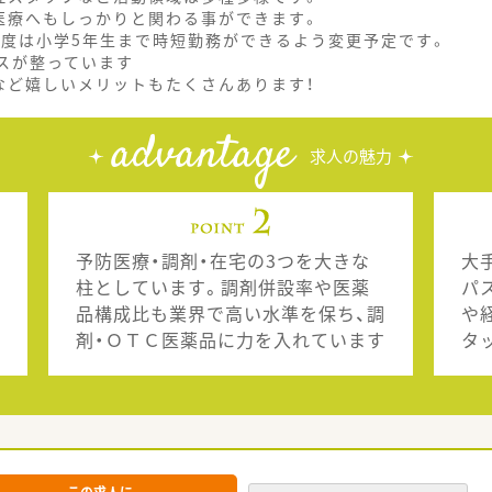
医療へもしっかりと関わる事ができます。
制度は小学5年生まで時短勤務ができるよう変更予定です。
スが整っています
など嬉しいメリットもたくさんあります！
advantage
求人の魅力
予防医療・調剤・在宅の3つを大きな
大
柱としています。調剤併設率や医薬
パ
品構成比も業界で高い水準を保ち、調
や
剤・ＯＴＣ医薬品に力を入れています
タ