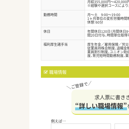
月給355,000円～420,000
※経験や選択コースにより
勤務時間
月～土 9:00～19:00
1ヶ月単位の変形労働時間制（
休憩：60分
休日
年間休日120日（月間休日
間20日付与、時間単位取得
福利厚生諸手当
厚生年金／雇用保険／労災
従業員持株会制度、退職金制
業員割引制度、ユニオン助成
度、育児短時間勤務制度、薬
職場情報
求人票に書き
“詳しい職場情報”