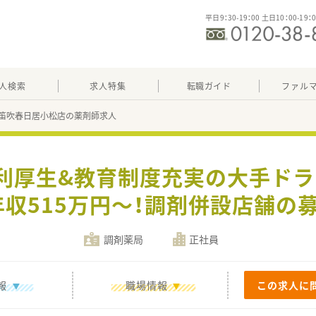
平日9：30-19：00 土日10：00-19：
人検索
求人特集
転職ガイド
ファル
笛吹春日居小松店の薬剤師求人
福利厚生&教育制度充実の大手ド
年収515万円～！調剤併設店舗の
調剤薬局
正社員
報
職場情報
この求人に