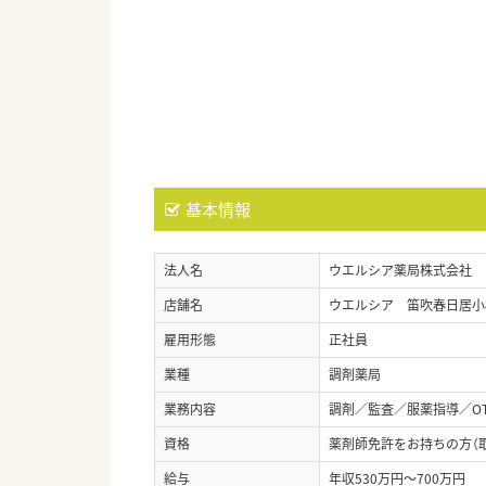
基本情報
法人名
ウエルシア薬局株式会社
店舗名
ウエルシア 笛吹春日居小
雇用形態
正社員
業種
調剤薬局
業務内容
調剤／監査／服薬指導／O
資格
薬剤師免許をお持ちの方（
給与
年収530万円～700万円