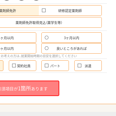
薬剤師免許
研修認定薬剤師
希
薬剤師免許取得見込（薬学生等）
1ヶ月以内
3ヶ月以内
6ヶ月以内
良いところがあれば
をお考えの方は、就業開始時期の目安を選択してください
契約社員
パート
派遣
1箇所
必須項目が
あります