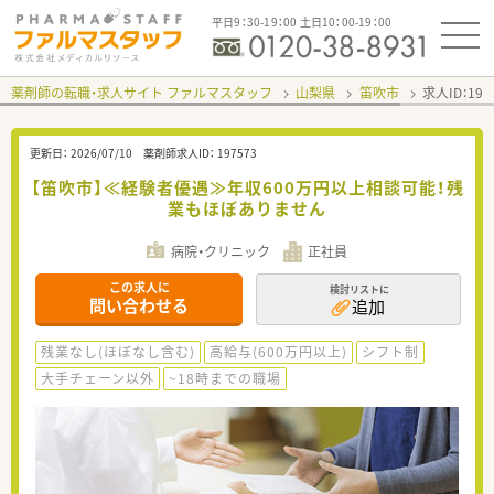
平日9：30-19：00 土日10：00-19：00
薬剤師の転職・求人サイト ファルマスタッフ
山梨県
笛吹市
求人ID：19
更新日：
2026/07/10
薬剤師求人ID：
197573
【笛吹市】≪経験者優遇≫年収600万円以上相談可能！残
業もほぼありません
病院・クリニック
正社員
この求人に
検討リストに
問い合わせる
追加
残業なし(ほぼなし含む)
高給与(600万円以上)
シフト制
大手チェーン以外
~18時までの職場