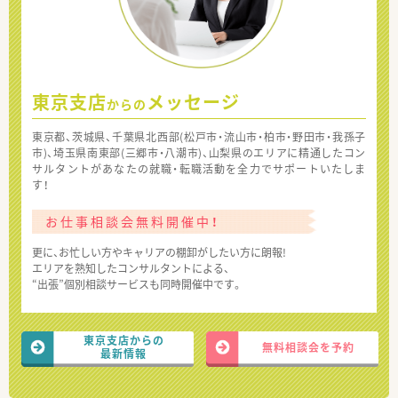
東京支店
メッセージ
からの
東京都、茨城県、千葉県北西部(松戸市・流山市・柏市・野田市・我孫子
市)、埼玉県南東部(三郷市・八潮市)、山梨県のエリアに精通したコン
サルタントがあなたの就職・転職活動を全力でサポートいたしま
す！
お仕事相談会無料開催中！
更に、お忙しい方やキャリアの棚卸がしたい方に朗報!
エリアを熟知したコンサルタントによる、
“出張”個別相談サービスも同時開催中です。
東京支店からの
無料相談会を予約
最新情報