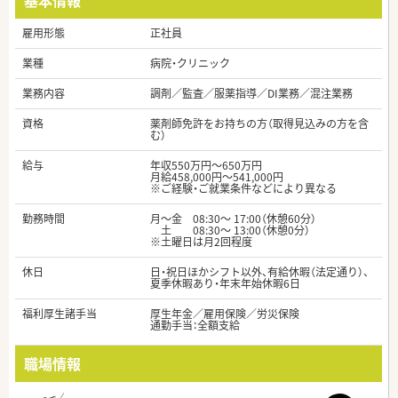
基本情報
雇用形態
正社員
業種
病院・クリニック
業務内容
調剤／監査／服薬指導／DI業務／混注業務
資格
薬剤師免許をお持ちの方（取得見込みの方を含
む）
給与
年収550万円～650万円
月給458,000円～541,000円
※ご経験・ご就業条件などにより異なる
勤務時間
月～金 08:30～ 17:00（休憩60分）
土 08:30～ 13:00（休憩0分）
※土曜日は月2回程度
休日
日・祝日ほかシフト以外、有給休暇（法定通り）、
夏季休暇あり・年末年始休暇6日
福利厚生諸手当
厚生年金／雇用保険／労災保険
通勤手当：全額支給
職場情報