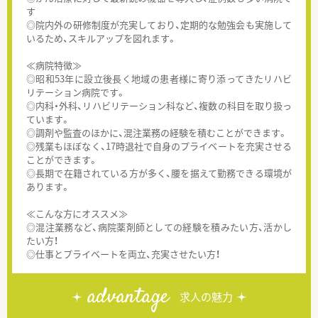
す
◎院内外の研修制度が充実しており、定期的な勉強会も実施して
いるため、スキルアップを図れます。
≪病院特徴≫
◎昭和53年に設立後長く地域の患者様に寄り添ってきたリハビ
リテーション病院です。
◎内科・外科、リハビリテーション科など、複数の科目を取り扱っ
ています。
◎調剤や監査のほかに、混注業務の経験を積むことができます。
◎残業もほぼなく、17時退社で自身のプライベートを充実させる
ことができます。
◎長期で在籍されている方が多く、腰を据えて勤務できる環境が
あります。
≪こんな方にオススメ≫
◎混注業務など、病院薬剤師としての経験を積みたい方、活かし
たい方！
◎仕事とプライベートを両立、充実させたい方！
advantage
求人の魅力