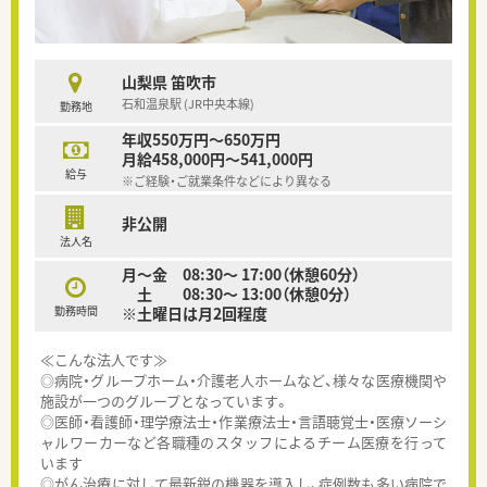
山梨県 笛吹市
石和温泉駅 (JR中央本線)
勤務地
年収550万円～650万円
月給458,000円～541,000円
給与
※ご経験・ご就業条件などにより異なる
非公開
法人名
月～金 08:30～ 17:00（休憩60分）
土 08:30～ 13:00（休憩0分）
勤務時間
※土曜日は月2回程度
≪こんな法人です≫
◎病院・グループホーム・介護老人ホームなど、様々な医療機関や
施設が一つのグループとなっています。
◎医師・看護師・理学療法士・作業療法士・言語聴覚士・医療ソーシ
ャルワーカーなど各職種のスタッフによるチーム医療を行って
います
◎がん治療に対して最新鋭の機器を導入し、症例数も多い病院で