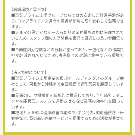
【職場環境と雰囲気】
■東証プライム上場グループならではの安定した経営基盤があ
り、コンプライアンス遵守の意識が非常に高く安心して勤務でき
ます。
■ノルマの設定がなく一人あたりの業務量も適切に管理されて
いるため、スタッフ間の人間関係も良好で風通しの良い雰囲気で
す。
■自動錠剤分包機などの設備が整っており、一包化などの作業負
担が軽減されているため、患者様との対話に集中できる環境で
す。
【法人特徴について】
■東証プライム上場企業の東邦ホールディングスのグループ会
社として、東北から沖縄まで全国規模で調剤薬局を展開していま
す。
■最新のICTや機械化を積極的に推進しており、全店舗でレセコ
ンや在庫管理システムを連動させるなど業務の効率化を図って
います。
■地域と人を結ぶ健康教室の開催や、学会発表、調剤過誤防止研
究会など、質の高い医療サービスを提供するための活動が豊富で
す。