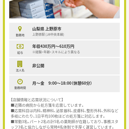
山梨県 上野原市
上野原駅 (JR中央本線)
勤務地
年収430万円～610万円
※経験・年齢・スキルにより異なる
給与
非公開
法人名
月～金 9:00～18:00（休憩60分）
勤務時間
【店舗情報と応需状況について】
■近隣の病院から処方箋を応需しています。
■応需科目は内科、精神科、泌尿器科、皮膚科、整形外科、外科など
多岐にわたり、1日平均100枚ほどの処方箋に対応します。
■常勤3名、パート2名の計5名の薬剤師が在籍しており、事務スタ
ッフ3名と協力しながら常時4名体制で手厚く運営しています。