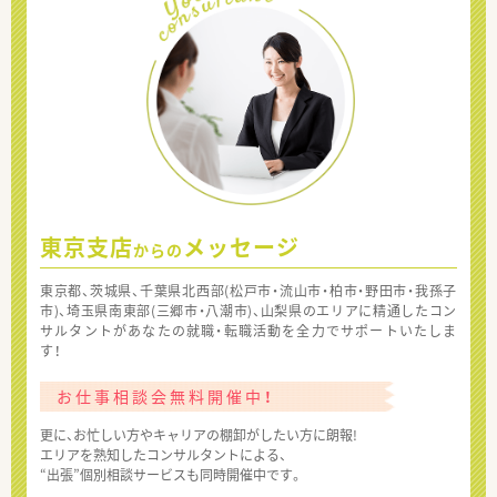
東京支店
メッセージ
からの
東京都、茨城県、千葉県北西部(松戸市・流山市・柏市・野田市・我孫子
市)、埼玉県南東部(三郷市・八潮市)、山梨県のエリアに精通したコン
サルタントがあなたの就職・転職活動を全力でサポートいたしま
す！
お仕事相談会無料開催中！
更に、お忙しい方やキャリアの棚卸がしたい方に朗報!
エリアを熟知したコンサルタントによる、
“出張”個別相談サービスも同時開催中です。