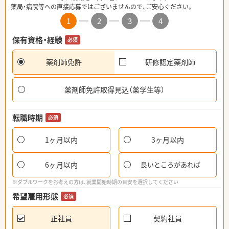
薬局・病院等への直接応募ではございませんので、ご安心ください。
1
2
3
4
保有資格・経験
必須
薬剤師免許
研修認定薬剤師
薬剤師免許取得見込（薬学生等）
転職時期
必須
1ヶ月以内
3ヶ月以内
6ヶ月以内
良いところがあれば
※ダブルワークをお考えの方は、就業開始時期の目安を選択してください
希望雇用形態
必須
正社員
契約社員