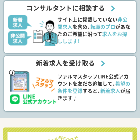
コンサルタントに相談する
サイト上に掲載していない
非公
開求人
を含め、
転職のプロ
があな
たのご希望に沿って
求人をお探
しします！
新着求人を受け取る
ファルマスタッフLINE公式アカ
ウントを友だち追加して、
希望の
条件を登録
すると、
新着求人
が届
きます♪