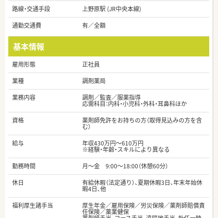
路線・交通手段
上野原駅 (JR中央本線)
通勤交通費
有／全額
基本情報
雇用形態
正社員
業種
調剤薬局
業務内容
調剤／監査／服薬指導
応需科目：内科・小児科・外科・耳鼻科ほか
資格
薬剤師免許をお持ちの方（取得見込みの方を含
む）
給与
年収430万円～610万円
※経験・年齢・スキルにより異なる
勤務時間
月～金 9:00～18:00（休憩60分）
休日
有給休暇（法定通り）、夏期休暇3日、年末年始休
暇4日、他
福利厚生諸手当
厚生年金／雇用保険／労災保険／薬剤師賠償責
任保険／薬業健保