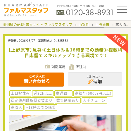
平日9：30-19：00 土日10：00-19：00
薬剤師の転職・求人サイト ファルマスタッフ
山梨県
上野原市
求人ID：
更新日：
2026/08/07
薬剤師求人ID：
325562
【上野原市】急募≪土日休み＆18時までの勤務≫複数科
目応需でスキルアップできる環境です！
調剤薬局
正社員
この求人に
検討リストに
問い合わせる
追加
土日祝休み
週32h以上
車通勤可
高給与(600万円以上)
認定薬剤師取得支援あり
教育制度あり
大手チェーン
高収入
~18時までの職場