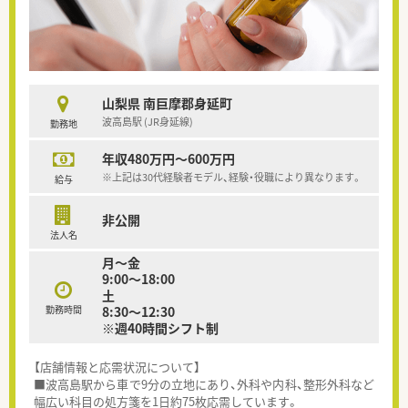
山梨県 南巨摩郡身延町
波高島駅 (JR身延線)
勤務地
年収480万円～600万円
※上記は30代経験者モデル、経験・役職により異なります。
給与
非公開
法人名
月～金
9:00～18:00
土
勤務時間
8:30～12:30
※週40時間シフト制
【店舗情報と応需状況について】
■波高島駅から車で9分の立地にあり、外科や内科、整形外科など
幅広い科目の処方箋を1日約75枚応需しています。