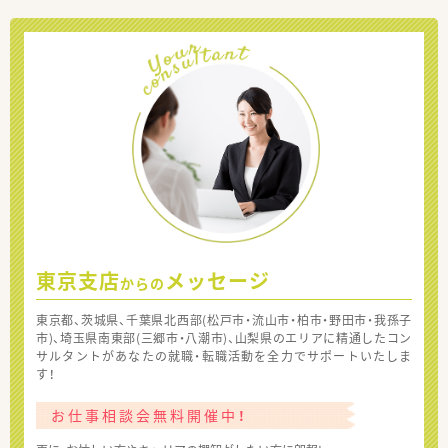
東京支店
メッセージ
からの
東京都、茨城県、千葉県北西部(松戸市・流山市・柏市・野田市・我孫子
市)、埼玉県南東部(三郷市・八潮市)、山梨県のエリアに精通したコン
サルタントがあなたの就職・転職活動を全力でサポートいたしま
す！
お仕事相談会無料開催中！