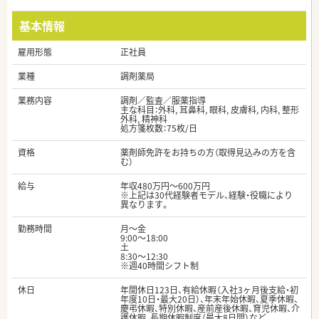
基本情報
雇用形態
正社員
業種
調剤薬局
業務内容
調剤／監査／服薬指導
主な科目：外科, 耳鼻科, 眼科, 皮膚科, 内科, 整形
外科, 精神科
処方箋枚数：75枚/日
資格
薬剤師免許をお持ちの方（取得見込みの方を含
む）
給与
年収480万円～600万円
※上記は30代経験者モデル、経験・役職により
異なります。
勤務時間
月～金
9:00～18:00
土
8:30～12:30
※週40時間シフト制
休日
年間休日123日、有給休暇（入社3ヶ月後支給・初
年度10日・最大20日）、年末年始休暇、夏季休暇、
慶弔休暇、特別休暇、産前産後休暇、育児休暇、介
護休暇、長期休暇制度（最大8日間）など