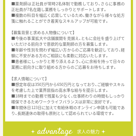
■薬剤師は正社員が常時2名体制で勤務しており、さらに事務の
正社員が7名在籍し業務をしっかりとサポートします。
■複数の科目を幅広く応需しているため、働きながら様々な処方
箋に触れることができ着実なスキルアップが可能です。
【募集背景と求める人物像について】
■今後の事業拡大や店舗展開を見据え、ともに会社を盛り上げて
いただける前向きで意欲的な薬剤師の方を募集します。
■年齢や性別を問わず幅広い方からのご応募を歓迎しており、経
験に不安がある方のご相談にも柔軟に対応いたします。
■患者様にしっかりと寄り添えるよう、心に余裕を持って日々の
業務に前向きに取り組める方からのご応募をお待ちします。
【求人情報について】
■想定年収は350万円から650万円となっており、ご経験やスキル
を考慮した上で業界屈指の高水準な給与を提示します。
■18時までの勤務で残業も少なく、仕事終わりの時間もしっかり
確保できるためワークライフバランスは非常に良好です。
■年間休日123日に加えて有給休暇のオンライン申請も可能であ
り、長期連休の取得も原則として認められている環境です。
advantage
求人の魅力