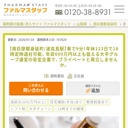
平日9：30-19：00 土日10：00-19：00
薬剤師の転職・求人サイト ファルマスタッフ
山梨県
南巨摩郡身延町
求
更新日：
2026/07/10
薬剤師求人ID：
707829
【南巨摩郡身延町/波高島駅】車で9分！年休123日で18
時定時退社可能。年収600万円以上も狙える大手グル
ープ運営の安定企業で、プライベートと両立しません
か。
調剤薬局
正社員
この求人に
検討リストに
問い合わせる
追加
高給与(600万円以上)
住宅補助(手当)あり
教育制度あり
シフト制
大手チェーン
~18時までの職場