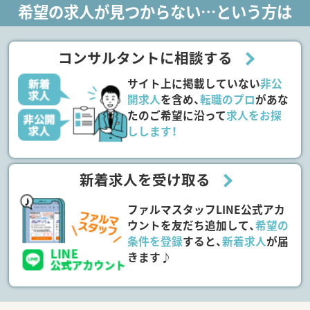
希望の求人が見つからない…という方は
コンサルタントに相談する
サイト上に掲載していない
非公
開求人
を含め、
転職のプロ
があな
たのご希望に沿って
求人をお探
しします！
新着求人を受け取る
ファルマスタッフLINE公式アカ
ウントを友だち追加して、
希望の
条件を登録
すると、
新着求人
が届
きます♪