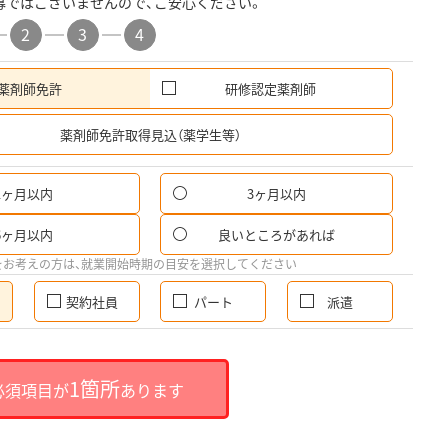
募ではございませんので、ご安心ください。
2
3
4
薬剤師免許
研修認定薬剤師
希
薬剤師免許取得見込（薬学生等）
1ヶ月以内
3ヶ月以内
6ヶ月以内
良いところがあれば
をお考えの方は、就業開始時期の目安を選択してください
契約社員
パート
派遣
1箇所
必須項目が
あります