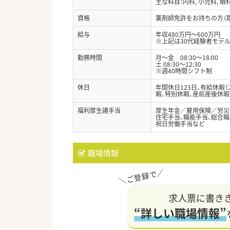
主な科目：内科, 小児科, 眼科
資格
薬剤師免許をお持ちの方（
給与
年収480万円～600万円
※上記は30代経験者モデル
勤務時間
月～金 08:30～18:00
土 08:30～12:30
※週40時間シフト制
休日
年間休日123日、有給休暇（
暇、特別休暇、産前産後休暇
福利厚生諸手当
厚生年金／雇用保険／労災
住宅手当、職能手当、総合職
祝日労働手当など
職場情報
求人票に書き
“詳しい職場情報”