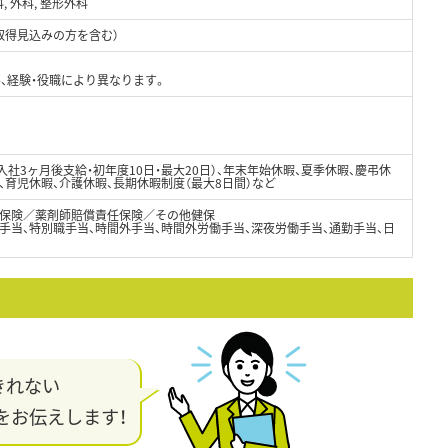
, 外科, 整形外科
取得見込みの方を含む）
、経験・役職により異なります。
入社3ヶ月後支給・初年度10日・最大20日）、年末年始休暇、夏季休暇、慶弔休
、育児休暇、介護休暇、長期休暇制度（最大8日間）など
保険／薬剤師賠償責任保険／その他健保
手当、特別職手当、時間外手当、時間外労働手当、深夜労働手当、通勤手当、日
きれない
をお伝えします！