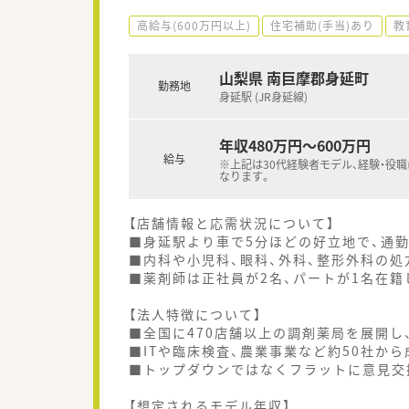
高給与(600万円以上)
住宅補助(手当)あり
教
山梨県 南巨摩郡身延町
勤務地
身延駅 (JR身延線)
年収480万円～600万円
給与
※上記は30代経験者モデル、経験・役
なります。
【店舗情報と応需状況について】
■身延駅より車で5分ほどの好立地で、通
■内科や小児科、眼科、外科、整形外科の処
■薬剤師は正社員が2名、パートが1名在籍
【法人特徴について】
■全国に470店舗以上の調剤薬局を展開
■ITや臨床検査、農業事業など約50社か
■トップダウンではなくフラットに意見交
【想定されるモデル年収】