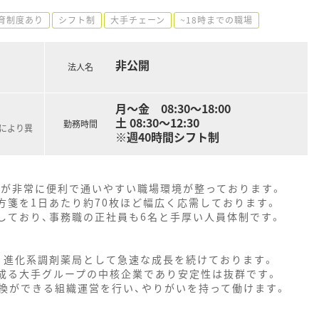
育制度あり
シフト制
大手チェーン
~18時までの職場
非公開
法人名
月～金 08:30～18:00
土 08:30～12:30
勤務時間
職により異
※週40時間シフト制
勤が非常に便利で通いやすい職場環境が整っております。
方箋を1日あたり約70枚ほど幅広く応需しております。
しており、事務職の正社員も6名と手厚い人員体制です。
し、進化系調剤薬局として急速な成長を続けております。
ら成る大手グループの中核企業であり安定性は抜群です。
換ができる組織運営を行い、やりがいを持って働けます。