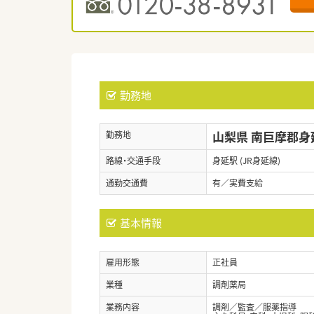
勤務地
山梨県 南巨摩郡身
勤務地
路線・交通手段
身延駅 (JR身延線)
通勤交通費
有／実費支給
基本情報
雇用形態
正社員
業種
調剤薬局
業務内容
調剤／監査／服薬指導