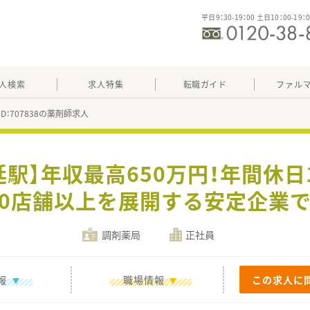
平日9：30-19：00 土日10：00-19：
人検索
求人特集
転職ガイド
ファル
ID：707838の薬剤師求人
延駅】年収最高650万円！年間休日
70店舗以上を展開する安定企業
調剤薬局
正社員
報
職場情報
この求人に