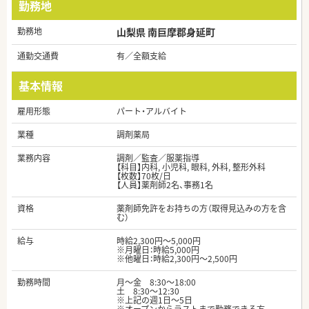
勤務地
勤務地
山梨県 南巨摩郡身延町
通勤交通費
有／全額支給
基本情報
雇用形態
パート・アルバイト
業種
調剤薬局
業務内容
調剤／監査／服薬指導
【科目】内科, 小児科, 眼科, 外科, 整形外科
【枚数】70枚/日
【人員】薬剤師2名、事務1名
資格
薬剤師免許をお持ちの方（取得見込みの方を含
む）
給与
時給2,300円～5,000円
※月曜日：時給5,000円
※他曜日：時給2,300円～2,500円
勤務時間
月～金 8:30～18:00
土 8:30～12:30
※上記の週1日～5日