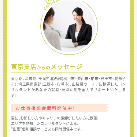
東京支店
メッセージ
からの
東京都、茨城県、千葉県北西部(松戸市・流山市・柏市・野田市・我孫子
市)、埼玉県南東部(三郷市・八潮市)、山梨県のエリアに精通したコン
サルタントがあなたの就職・転職活動を全力でサポートいたしま
す！
お仕事相談会無料開催中！
更に、お忙しい方やキャリアの棚卸がしたい方に朗報!
エリアを熟知したコンサルタントによる、
“出張”個別相談サービスも同時開催中です。