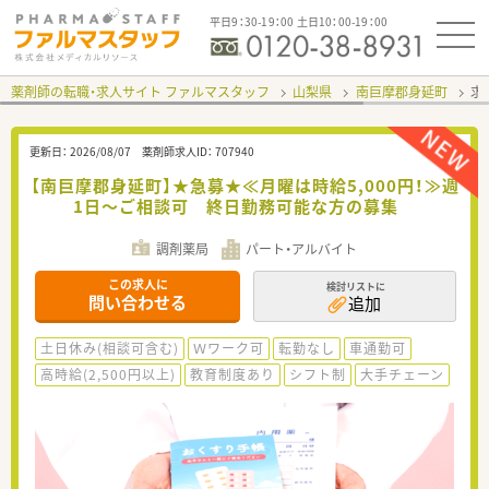
平日9：30-19：00 土日10：00-19：00
薬剤師の転職・求人サイト ファルマスタッフ
山梨県
南巨摩郡身延町
求
更新日：
2026/08/07
薬剤師求人ID：
707940
【南巨摩郡身延町】★急募★≪月曜は時給5,000円！≫週
1日～ご相談可 終日勤務可能な方の募集
調剤薬局
パート・アルバイト
この求人に
検討リストに
問い合わせる
追加
土日休み(相談可含む)
Ｗワーク可
転勤なし
車通勤可
高時給(2,500円以上)
教育制度あり
シフト制
大手チェーン