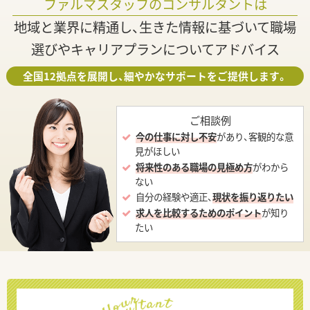
ファルマスタッフのコンサルタントは
地域と業界に精通し、生きた情報に基づいて職場
選びやキャリアプランについてアドバイス
全国12拠点を展開し、細やかなサポートをご提供します。
ご相談例
今の仕事に対し不安
があり、客観的な意
見がほしい
将来性のある職場の見極め方
がわから
ない
自分の経験や適正、
現状を振り返りたい
求人を比較するためのポイント
が知り
たい