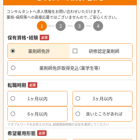
コンサルタントへ求人情報をお問い合わせいただけます。
薬局・病院等への直接応募ではございませんので、ご安心ください。
1
2
3
4
保有資格・経験
必須
薬剤師免許
研修認定薬剤師
薬剤師免許取得見込（薬学生等）
転職時期
必須
1ヶ月以内
3ヶ月以内
6ヶ月以内
良いところがあれば
※ダブルワークをお考えの方は、就業開始時期の目安を選択してください
希望雇用形態
必須