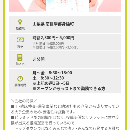
山梨県 南巨摩郡身延町
勤務地
時給2,300円～5,000円
※月曜日：時給5,000円
給与
※他曜日：時給2,300円～2,500円
非公開
法人名
月～金 8:30～18:00
土 8:30～12:30
※上記の週1日～5日
勤務時間
※オープンからラストまで勤務できる方
＼会社の特徴／
■IT・臨床検査・農業事業など約50社もの企業から成り立ってい
る大手企業のため、安定性は抜群です。
■ピラミッド型の組織ではなく、役職関係なくフラットに意見交
換が出来る組織運営を行っているので
トップダウンではなくみんなで考え・みんなで行動する方針な