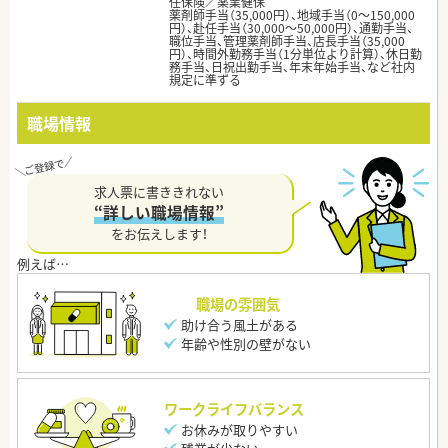
任保険／薬業健保
薬剤師手当（35,000円）、地域手当（0～150,000
円）、赴任手当（30,000～50,000円）、通勤手当、
職位手当、管理薬剤師手当、店長手当（35,000
円）、時間外勤務手当（1分単位より計算）、休日勤
務手当、日祝出勤手当、年末年始手当、など社内
規定に準ずる
職場情報
求人票に書ききれない
“詳しい職場情報”
をお伝えします！
職場の雰囲気
助け合う風土がある
年齢や性別の壁がない
ワークライフバランス
お休みが取りやすい