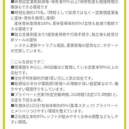
■研修認定薬剤師資格・保有者95%以上！研修制度も勉強時間の
確保もできる環境です
■時短社員約170名。（時短として採用ではなく一定期間就業後
に産休・育休を取得し復帰）
産休育休取得率100%、育休復帰率約95%！女性も長期で勤続で
きる環境です
■独立支援制度あり！経営者研修や行政手続き、独立後も経営分
析ツールの提供
システム更新やトラブル相談、薬事情報の提供など、サポート
が充実しています。
○こんな会社です○
■関東圏を中心に、360店舗ほど展開している定着率90%以上の
会社です。
■全社平均年齢約35歳！若い方に人気の会社です。
■取締役の半分が薬剤師！現場への理解が深い経営陣なので、働
きやすい環境作りをしています。
■プライベート充実！所定労働時間、161時間（法定173.3時間）と、
法定を下回る水準。
■年間休日123日！有給休暇約85%（薬事スタッフ）プライベート
とメリハリつけやすい環境を整えています。
■正社員比率約85%、シフトが組みやすくお休み調整などもしや
すい環境。