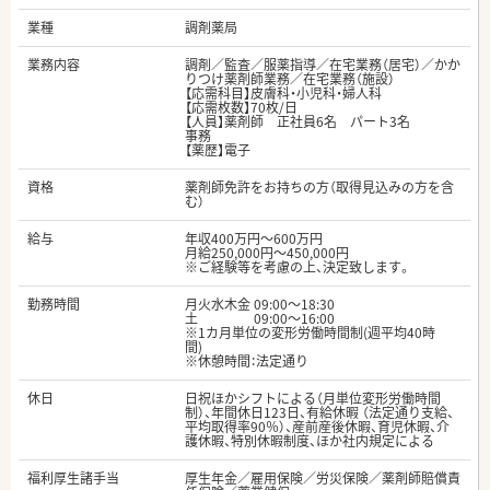
業種
調剤薬局
業務内容
調剤／監査／服薬指導／在宅業務（居宅）／かか
りつけ薬剤師業務／在宅業務（施設）
【応需科目】皮膚科・小児科・婦人科
【応需枚数】70枚/日
【人員】薬剤師 正社員6名 パート3名
事務
【薬歴】電子
資格
薬剤師免許をお持ちの方（取得見込みの方を含
む）
給与
年収400万円～600万円
月給250,000円～450,000円
※ご経験等を考慮の上、決定致します。
勤務時間
月火水木金 09:00～18:30
土 09:00～16:00
※1カ月単位の変形労働時間制(週平均40時
間)
※休憩時間：法定通り
休日
日祝ほかシフトによる（月単位変形労働時間
制）、年間休日123日、有給休暇 （法定通り支給、
平均取得率90％）、産前産後休暇、育児休暇、介
護休暇、特別休暇制度、ほか社内規定による
福利厚生諸手当
厚生年金／雇用保険／労災保険／薬剤師賠償責