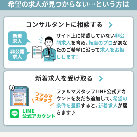
希望の求人が見つからない…という方は
コンサルタントに相談する
サイト上に掲載していない
非公
開求人
を含め、
転職のプロ
があな
たのご希望に沿って
求人をお探
しします！
新着求人を受け取る
ファルマスタッフLINE公式アカ
ウントを友だち追加して、
希望の
条件を登録
すると、
新着求人
が届
きます♪