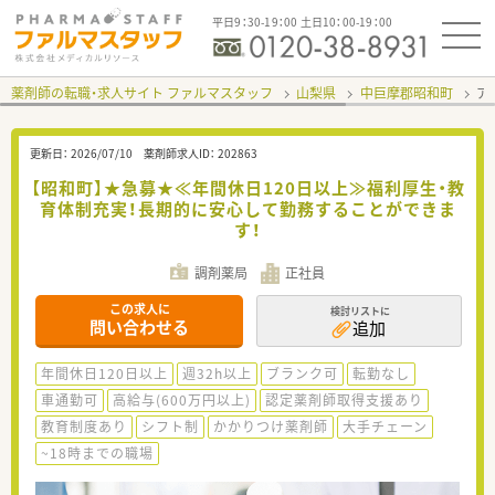
平日9：30-19：00 土日10：00-19：00
薬剤師の転職・求人サイト ファルマスタッフ
山梨県
中巨摩郡昭和町
ア
更新日：
2026/07/10
薬剤師求人ID：
202863
【昭和町】★急募★≪年間休日120日以上≫福利厚生・教
育体制充実！長期的に安心して勤務することができま
す！
調剤薬局
正社員
この求人に
検討リストに
問い合わせる
追加
年間休日120日以上
週32h以上
ブランク可
転勤なし
車通勤可
高給与(600万円以上)
認定薬剤師取得支援あり
教育制度あり
シフト制
かかりつけ薬剤師
大手チェーン
~18時までの職場