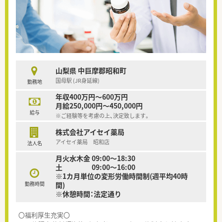
山梨県 中巨摩郡昭和町
国母駅 (JR身延線)
勤務地
年収400万円～600万円
月給250,000円～450,000円
給与
※ご経験等を考慮の上、決定致します。
株式会社アイセイ薬局
アイセイ薬局 昭和店
法人名
月火水木金 09:00～18:30
土 09:00～16:00
※1カ月単位の変形労働時間制(週平均40時
勤務時間
間)
※休憩時間：法定通り
〇福利厚生充実〇