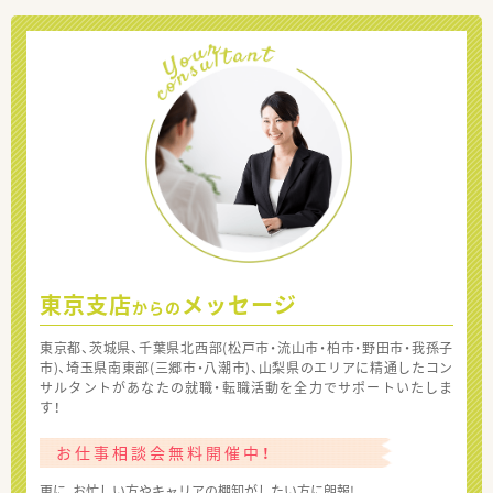
東京支店
メッセージ
からの
東京都、茨城県、千葉県北西部(松戸市・流山市・柏市・野田市・我孫子
市)、埼玉県南東部(三郷市・八潮市)、山梨県のエリアに精通したコン
サルタントがあなたの就職・転職活動を全力でサポートいたしま
す！
お仕事相談会無料開催中！
更に、お忙しい方やキャリアの棚卸がしたい方に朗報!