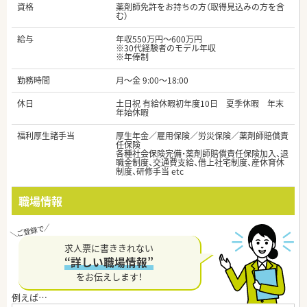
資格
薬剤師免許をお持ちの方（取得見込みの方を含
む）
給与
年収550万円～600万円
※30代経験者のモデル年収
※年俸制
勤務時間
月～金 9:00～18:00
休日
土日祝 有給休暇初年度10日 夏季休暇 年末
年始休暇
福利厚生諸手当
厚生年金／雇用保険／労災保険／薬剤師賠償責
任保険
各種社会保険完備・薬剤師賠償責任保険加入、退
職金制度、交通費支給、借上社宅制度、産休育休
制度、研修手当 etc
職場情報
求人票に書ききれない
“詳しい職場情報”
をお伝えします！