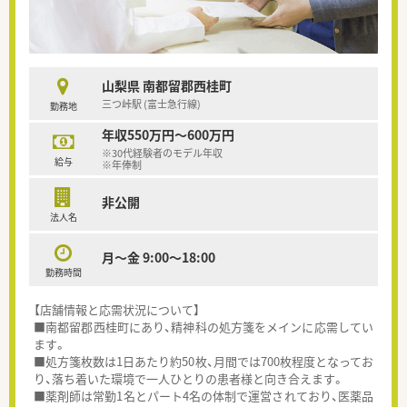
山梨県 南都留郡西桂町
三つ峠駅 (富士急行線)
勤務地
年収550万円～600万円
※30代経験者のモデル年収
給与
※年俸制
非公開
法人名
月～金 9:00～18:00
勤務時間
【店舗情報と応需状況について】
■南都留郡西桂町にあり、精神科の処方箋をメインに応需してい
ます。
■処方箋枚数は1日あたり約50枚、月間では700枚程度となってお
り、落ち着いた環境で一人ひとりの患者様と向き合えます。
■薬剤師は常勤1名とパート4名の体制で運営されており、医薬品