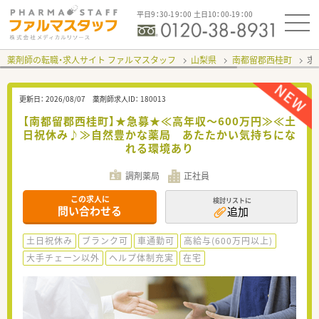
平日9：30-19：00 土日10：00-19：00
薬剤師の転職・求人サイト ファルマスタッフ
山梨県
南都留郡西桂町
求
更新日：
2026/08/07
薬剤師求人ID：
180013
【南都留郡西桂町】★急募★≪高年収～600万円≫≪土
日祝休み♪≫自然豊かな薬局 あたたかい気持ちにな
れる環境あり
調剤薬局
正社員
この求人に
検討リストに
問い合わせる
追加
土日祝休み
ブランク可
車通勤可
高給与(600万円以上)
大手チェーン以外
ヘルプ体制充実
在宅