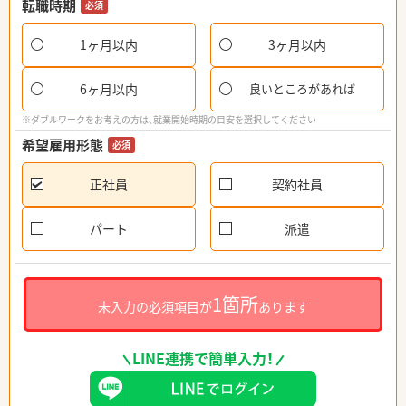
転職時期
必須
1ヶ月以内
3ヶ月以内
6ヶ月以内
良いところがあれば
※ダブルワークをお考えの方は、就業開始時期の目安を選択してください
希望雇用形態
必須
正社員
契約社員
パート
派遣
1箇所
未入力の必須項目が
あります
LINE連携で簡単入力！