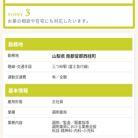
お薬の相談や在宅にも対応したいます。
勤務地
勤務地
山梨県 南都留郡西桂町
路線・交通手段
三つ峠駅 (富士急行線)
通勤交通費
有／全額
基本情報
雇用形態
正社員
業種
調剤薬局
業務内容
調剤／監査／服薬指導
調剤薬局における業務全般
科目：精神科・内科・小児科