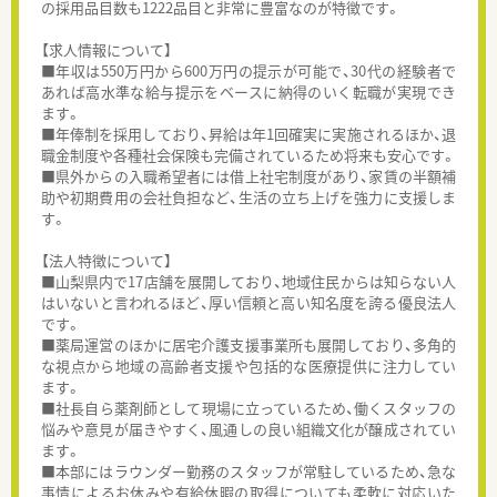
の採用品目数も1222品目と非常に豊富なのが特徴です。
【求人情報について】
■年収は550万円から600万円の提示が可能で、30代の経験者で
あれば高水準な給与提示をベースに納得のいく転職が実現でき
ます。
■年俸制を採用しており、昇給は年1回確実に実施されるほか、退
職金制度や各種社会保険も完備されているため将来も安心です。
■県外からの入職希望者には借上社宅制度があり、家賃の半額補
助や初期費用の会社負担など、生活の立ち上げを強力に支援しま
す。
【法人特徴について】
■山梨県内で17店舗を展開しており、地域住民からは知らない人
はいないと言われるほど、厚い信頼と高い知名度を誇る優良法人
です。
■薬局運営のほかに居宅介護支援事業所も展開しており、多角的
な視点から地域の高齢者支援や包括的な医療提供に注力してい
ます。
■社長自ら薬剤師として現場に立っているため、働くスタッフの
悩みや意見が届きやすく、風通しの良い組織文化が醸成されてい
ます。
■本部にはラウンダー勤務のスタッフが常駐しているため、急な
事情によるお休みや有給休暇の取得についても柔軟に対応いた