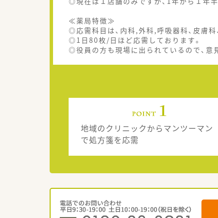
◎現在は１店舗のみですが、1年から１年
≪薬局特徴≫
◎応需科目は、内科,外科,呼吸器科、皮膚
◎1日80枚/日ほど応需しております。
◎役員の方も現場に出られているので、意
地域のクリニックからマンツーマン
で処方箋を応需