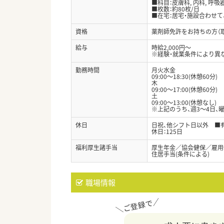
■科目：皮膚科, 内科, 呼吸
■枚数：約80枚/日
■在宅：居宅・施設合わせて、
資格
薬剤師免許をお持ちの方（
給与
時給2,000円～
※経験・就業条件により異
勤務時間
月火水金
09:00〜18:30(休憩60分)
木
09:00〜17:00(休憩60分)
土
09:00〜13:00(休憩なし)
※上記のうち、週3～4日、
休日
日祝、他シフト日以外 ■有
休日：125日
福利厚生諸手当
厚生年金／協会健保／雇用
住居手当(条件による)
職場情報