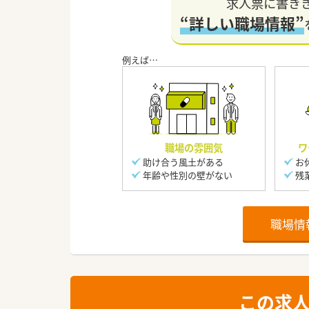
求人票に書き
“詳しい職場情報”
職場の雰囲気
ワ
助け合う風土がある
お
年齢や性別の壁がない
残
職場情
この求