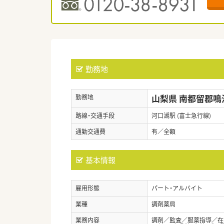
勤務地
山梨県 南都留郡鳴
勤務地
路線・交通手段
河口湖駅 (富士急行線)
通勤交通費
有／全額
基本情報
雇用形態
パート・アルバイト
業種
調剤薬局
業務内容
調剤／監査／服薬指導／在宅