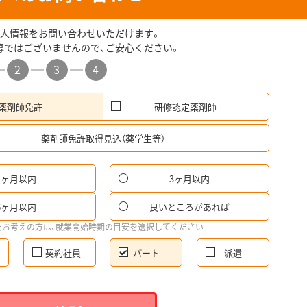
人情報をお問い合わせいただけます。
募ではございませんので、ご安心ください。
2
3
4
薬剤師免許
研修認定薬剤師
希
薬剤師免許取得見込（薬学生等）
1ヶ月以内
3ヶ月以内
パ
6ヶ月以内
良いところがあれば
希
をお考えの方は、就業開始時期の目安を選択してください
契約社員
パート
派遣
就