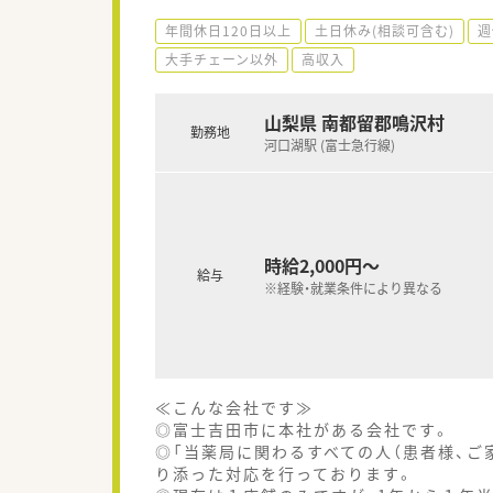
年間休日120日以上
土日休み(相談可含む)
週
大手チェーン以外
高収入
山梨県 南都留郡鳴沢村
勤務地
河口湖駅 (富士急行線)
時給2,000円～
給与
※経験・就業条件により異なる
≪こんな会社です≫
◎富士吉田市に本社がある会社です。
◎「当薬局に関わるすべての人（患者様、ご
り添った対応を行っております。