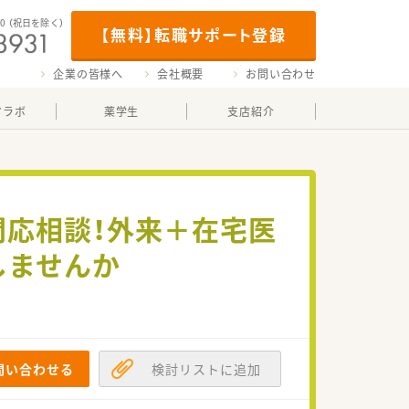
00
（祝日を除く）
【無料】転職サポート登録
企業の皆様へ
会社概要
お問い合わせ
マラボ
薬学生
支店紹介
間応相談！外来＋在宅医
しませんか
問い合わせる
検討リストに追加