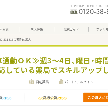
平日9：30-19：00 土日10：00-19：
人検索
求人特集
転職ガイド
ファル
ID：531816の薬剤師求人
車通勤ＯＫ≫週3～4日、曜日・時
応している薬局でスキルアップ
調剤薬局
パート・アルバイト
報
職場情報
この求人に