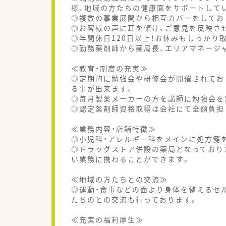
様、地域の方たちの健康面をサポートして
◎複数の事業展開から相互カバーをしてお
◎お客様の声に耳を傾け、ご意見を反映さ
◎年間休日120日以上！お休みもしっかり
◎勤務薬剤師から薬局長、エリアマネージ
≪教育・制度の充実≫
◎定期的に勉強会や研修会が開催されてお
る事が出来ます。
◎毎月製薬メーカーの方を講師に勉強会を
◎認定薬剤師資格取得は会社にて全額負担
≪業務内容・店舗特徴≫
◎小児科・アレルギー科をメインに処方箋
◎ドラッグストア併設の薬局となっており
い業務に携わることができます。
≪地域の方たちとの交流≫
◎運動・食事などの面より身体を整えるセ
たちのとの交流も行っております。
≪充実の福利厚生≫