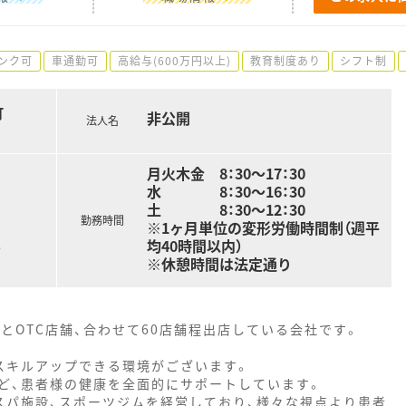
ンク可
車通勤可
高給与(600万円以上)
教育制度あり
シフト制
町
非公開
法人名
月火木金 8：30～17：30
水 8：30～16：30
土 8：30～12：30
勤務時間
※1ヶ月単位の変形労働時間制（週平
均40時間以内）
る
※休憩時間は法定通り
とOTC店舗、合わせて60店舗程出店している会社です。
スキルアップできる環境がございます。
ど、患者様の健康を全面的にサポートしています。
スパ施設、スポーツジムを経営しており、様々な視点より患者