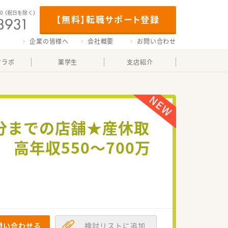
00
（祝日を除く）
【無料】転職サポート登録
企業の皆様へ
会社概要
お問い合わせ
マラボ
薬学生
支店紹介
0分までの店舗★産休取
高年収550～700万
問い合わせる
検討リストに追加