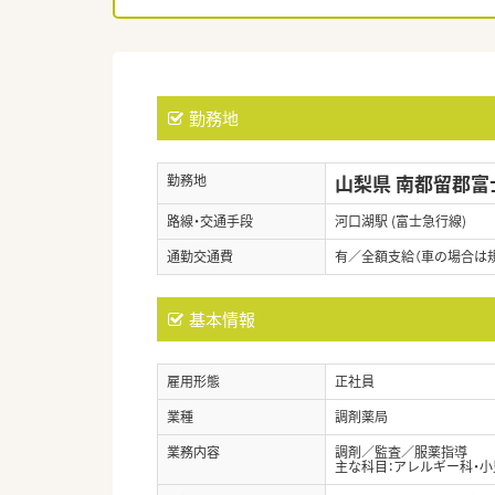
勤務地
山梨県 南都留郡富
勤務地
路線・交通手段
河口湖駅 (富士急行線)
通勤交通費
有／全額支給（車の場合は
基本情報
雇用形態
正社員
業種
調剤薬局
業務内容
調剤／監査／服薬指導
主な科目：アレルギー科・小児