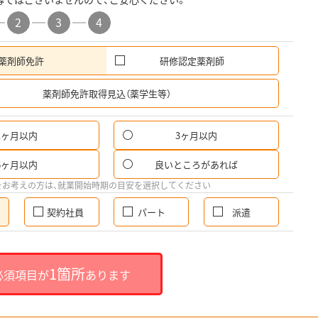
2
3
4
薬剤師免許
研修認定薬剤師
希
薬剤師免許取得見込（薬学生等）
1ヶ月以内
3ヶ月以内
6ヶ月以内
良いところがあれば
をお考えの方は、就業開始時期の目安を選択してください
契約社員
パート
派遣
1箇所
必須項目が
あります