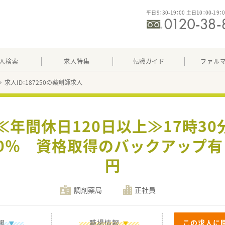
平日9：30-19：00 土日10：00-19：
人検索
求人特集
転職ガイド
ファル
求人ID：187250の薬剤師求人
≪年間休日120日以上≫17時3
0％ 資格取得のバックアップ有 
円
調剤薬局
正社員
報
職場情報
この求人に