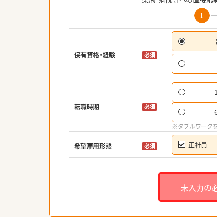
1
保有資格・経験
必須
転職時期
必須
※ダブルワーク
正社員
希望雇用形態
必須
未入力の