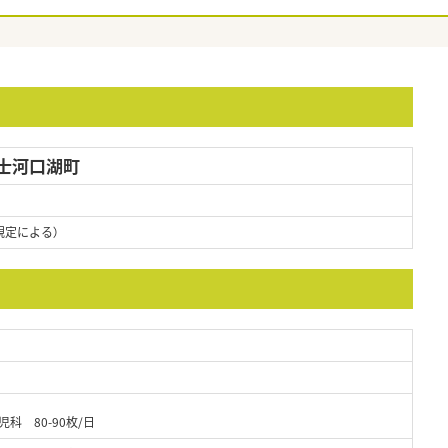
士河口湖町
規定による）
科 80-90枚/日