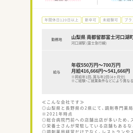
年間休日120日以上
新卒可
未経験可
ブラ
山梨県 南都留郡富士河口湖
勤務地
河口湖駅 (富士急行線)
年収550万円～700万円
月給416,666円～541,666円
給与
※昇給年1回、賞与年2回（4ヶ月分）
※ご経験・ご就業条件などにより異な
≪こんな会社です≫
◎山梨県と長野県の2県にて、調剤専門薬局
※2021年時点
◎総合病院門前への店舗出店が多いため、
◎栄養士さんが常駐している店舗もあるな
◎調剤薬局経営だけでなく、レストランや