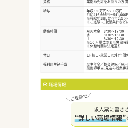
資格
薬剤師免許をお持ちの方（
給与
年収550万円～700万円
月給416,666円～541,666
※昇給年1回、賞与年2回（4
※ご経験・ご就業条件など
勤務時間
月火木金 8：30～17：30
水 8：30～16：30
土 8：30～12：30
※1ヶ月単位の変形労働時間
※休憩時間は法定通り
休日
日・祝日・就業日以外（年間
福利厚生諸手当
厚生年金／協会健保／雇用
薬剤師手当、見込み残業手
職場情報
求人票に書き
“詳しい職場情報”