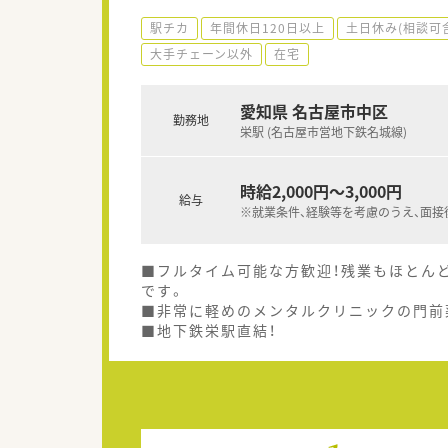
駅チカ
年間休日120日以上
土日休み(相談可
大手チェーン以外
在宅
愛知県 名古屋市中区
勤務地
栄駅 (名古屋市営地下鉄名城線)
時給2,000円～3,000円
給与
※就業条件、経験等を考慮のうえ、面接
■フルタイム可能な方歓迎！残業もほとん
です。
■非常に軽めのメンタルクリニックの門前薬
■地下鉄栄駅直結！