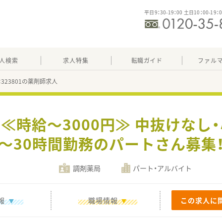
平日9：30-19：00 土日10：00-19：
人検索
求人特集
転職ガイド
ファル
：323801の薬剤師求人
 ≪時給～3000円≫ 中抜けなし
～30時間勤務のパートさん募集
調剤薬局
パート・アルバイト
報
職場情報
この求人に