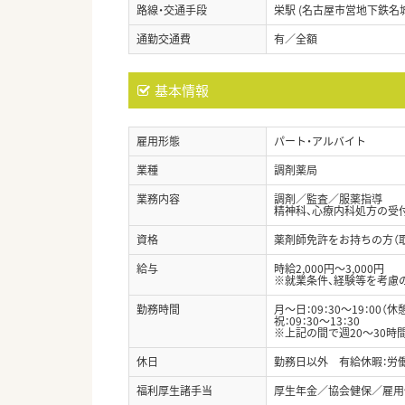
路線・交通手段
栄駅 (名古屋市営地下鉄名
通勤交通費
有／全額
基本情報
雇用形態
パート・アルバイト
業種
調剤薬局
業務内容
調剤／監査／服薬指導
精神科、心療内科処方の受
資格
薬剤師免許をお持ちの方（
給与
時給2,000円～3,000円
※就業条件、経験等を考慮
勤務時間
月～日：09：30～19：00（休
祝：09：30～13：30
※上記の間で週20～30時
休日
勤務日以外 有給休暇：労
福利厚生諸手当
厚生年金／協会健保／雇用