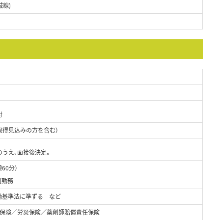
城線)
付
取得見込みの方を含む）
のうえ、面接後決定。
憩60分）
間勤務
働基準法に準ずる など
保険／労災保険／薬剤師賠償責任保険