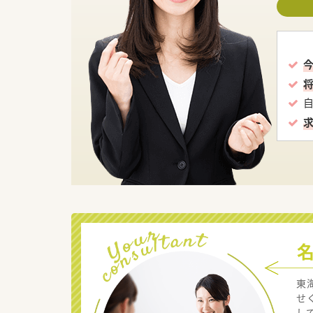
東
せ
し