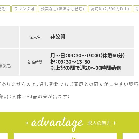
含む)
ブランク可
残業なし(ほぼなし含む)
高時給(2,500円以上)
非公開
法人名
月～日：09：30～19：00（休憩60分）
祝：09：30～13：30
勤務時間
後決定。
※上記の間で週20～30時間勤務
どありませんので、通し勤務でもご家庭との両立がしやすい環境
局（大体1～3品の薬が出ます）
advantage
求人の魅力