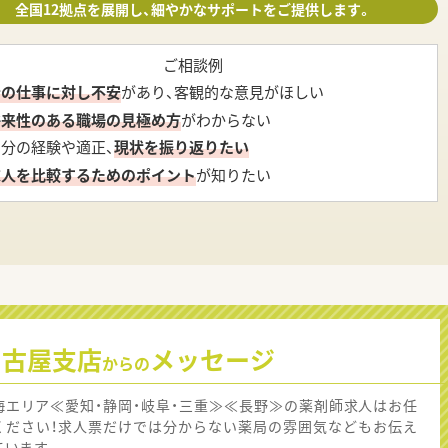
全国12拠点を展開し、細やかなサポートをご提供します。
ご相談例
今の仕事に対し不安
があり、客観的な意見がほしい
将来性のある職場の見極め方
がわからない
自分の経験や適正、
現状を振り返りたい
求人を比較するためのポイント
が知りたい
名古屋支店
メッセージ
からの
海エリア≪愛知・静岡・岐阜・三重≫≪長野≫の薬剤師求人はお任
ください！求人票だけでは分からない薬局の雰囲気などもお伝え
ています。