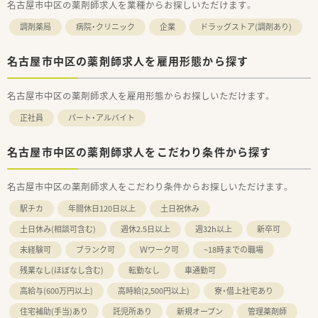
名古屋市中区の薬剤師求人を業種からお探しいただけます。
調剤薬局
病院・クリニック
企業
ドラッグストア(調剤あり)
名古屋市中区の薬剤師求人を雇用形態から探す
名古屋市中区の薬剤師求人を雇用形態からお探しいただけます。
正社員
パート・アルバイト
名古屋市中区の薬剤師求人をこだわり条件から探す
名古屋市中区の薬剤師求人をこだわり条件からお探しいただけます。
駅チカ
年間休日120日以上
土日祝休み
土日休み(相談可含む)
週休2.5日以上
週32h以上
新卒可
未経験可
ブランク可
Ｗワーク可
~18時までの職場
残業なし(ほぼなし含む)
転勤なし
車通勤可
高給与(600万円以上)
高時給(2,500円以上)
寮・借上社宅あり
住宅補助(手当)あり
託児所あり
新規オープン
管理薬剤師