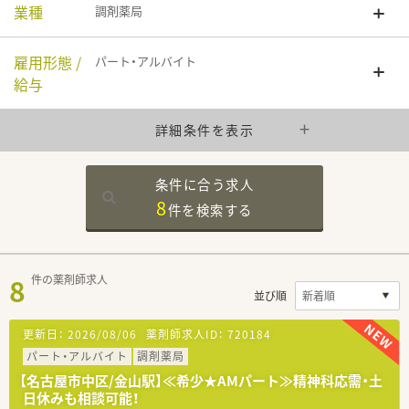
業種
調剤薬局
雇用形態 /
パート・アルバイト
給与
詳細条件を表示
条件に合う求人
8
件を
検索する
8
件の薬剤師求人
並び順
更新日：
2026/08/06
薬剤師求人ID：
720184
パート・アルバイト
調剤薬局
【名古屋市中区/金山駅】≪希少★AMパート≫精神科応需・土
日休みも相談可能！