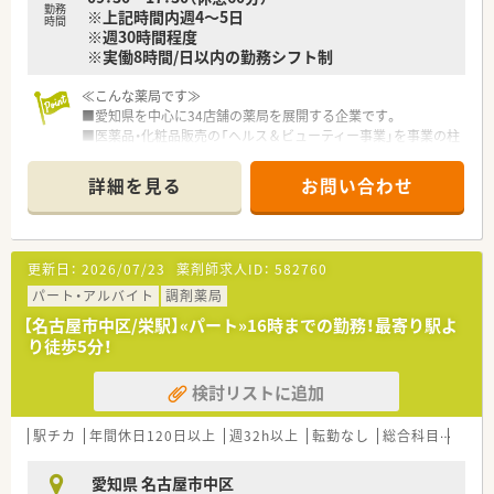
勤務
※上記時間内週4～5日
時間
※週30時間程度
※実働8時間/日以内の勤務シフト制
≪こんな薬局です≫
■愛知県を中心に34店舗の薬局を展開する企業です。
■医薬品・化粧品販売の「ヘルス＆ビューティー事業」を事業の柱
として成長してきた企業です。
■都心型、漢方医療、OTC併設という3形態の調剤薬局を展開。
詳細を見る
お問い合わせ
■駅チカの店舗が多く通勤しやすい環境。
■全店名古屋市近郊のため転居を伴う異動は無し。
■患者様の負担を減らすため1店舗当たりの従業員を多く配置。
■システム導入にも力を入れており効率化的な業務が可能。
更新日：
2026/07/23
薬剤師求人ID：
582760
■産休、育休後の復帰率も高く女性にも優しい会社。
■専門店ブランドの化粧品取り扱いあり。従業員割引制度も適
パート・アルバイト
調剤薬局
用可能。
【名古屋市中区/栄駅】«パート»16時までの勤務！最寄り駅よ
■教育制度が充実しておりポジションに合わせた研修を実施。
り徒歩5分！
■平均年齢は36歳。若手薬剤師が活躍中。
■ガンやHIVなど専門薬剤師の資格取得にも積極的に取り組んで
検討リストに追加
います。
■人気の栄エリアでのお仕事です。お仕事帰りの買い物等も非
常にアクセスの良い立地です。
駅チカ
年間休日120日以上
週32h以上
転勤なし
総合科目
~18
愛知県 名古屋市中区