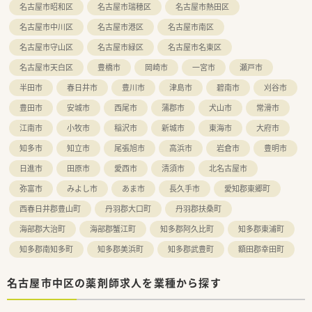
名古屋市昭和区
名古屋市瑞穂区
名古屋市熱田区
＼ 福利厚生・教育制度について ／
■福利厚生も充実しています。
名古屋市中川区
名古屋市港区
名古屋市南区
各種社会保険完備、薬剤師賠償責任保険、財形貯蓄、従業員割
引購入制度、
名古屋市守山区
名古屋市緑区
名古屋市名東区
慶弔見舞金、退職金制度、永年勤続表彰、限定社員制度、社宅制
名古屋市天白区
豊橋市
岡崎市
一宮市
瀬戸市
度、その他厚生施設割引利用など
■研修制度も充実しています。
半田市
春日井市
豊川市
津島市
碧南市
刈谷市
入社前教育/新入社員集合研修（1カ月間）/世話役制度による店
豊田市
安城市
西尾市
蒲郡市
犬山市
常滑市
舗研修（5カ月間）/ 新入社員フォローアップ研修/
調剤薬剤師研修/接客マナー研修/各種通信教育/異文化交流研
江南市
小牧市
稲沢市
新城市
東海市
大府市
修/
階層別教育/登録販売者・美容専門知識修得セミナーほか
知多市
知立市
尾張旭市
高浜市
岩倉市
豊明市
日進市
田原市
愛西市
清須市
北名古屋市
＼ こんな会社です ／
■創業120年以上、長年地域の方々に愛されてきた企業です。
弥富市
みよし市
あま市
長久手市
愛知郡東郷町
■現在は調剤薬局・ドラッグストア合わせて36店舗を運営して
います。
西春日井郡豊山町
丹羽郡大口町
丹羽郡扶桑町
■名古屋市都心部の駅チカ立地を中心としたドミナント出店を
海部郡大治町
海部郡蟹江町
知多郡阿久比町
知多郡東浦町
行っています。
■都市型在宅医療を積極的に推進しており他の薬局とは異なる
知多郡南知多町
知多郡美浜町
知多郡武豊町
額田郡幸田町
視点で地域貢献をしています。
名古屋市中区の薬剤師求人を業種から探す