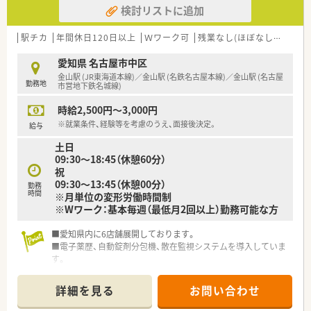
検討リストに追加
駅チカ
年間休日120日以上
Ｗワーク可
残業なし(ほぼなし含む)
高
愛知県 名古屋市中区
金山駅 (JR東海道本線)／金山駅 (名鉄名古屋本線)／金山駅 (名古屋
勤務地
市営地下鉄名城線)
時給2,500円～3,000円
※就業条件、経験等を考慮のうえ、面接後決定。
給与
土日
09:30～18:45（休憩60分）
祝
09:30～13:45（休憩00分）
勤務
時間
※月単位の変形労働時間制
※Wワーク：基本毎週（最低月2回以上）勤務可能な方
■愛知県内に6店舗展開しております。
■電子薬歴、自動錠剤分包機、散在監視システムを導入していま
す。
■精神科メインの薬局です。
■金山駅から徒歩1分の好立地にあります。
詳細を見る
お問い合わせ
■日曜は時給2,500円、土曜祝日は時給3,000円の高時給です。