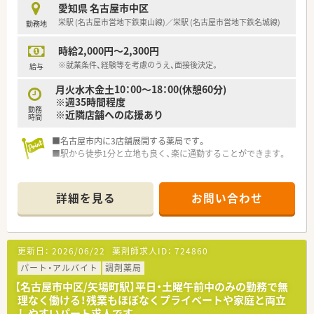
推進しています。
愛知県 名古屋市中区
栄駅 (名古屋市営地下鉄東山線)／栄駅 (名古屋市営地下鉄名城線)
勤務地
【やりがい/おすすめポイント】
■今後の医療業界でますます需要が高まる、在宅医療とオンライ
時給2,000円～2,300円
ン服薬指導の最前線で高度なスキルを習得できます。
■クリーンベンチでの無菌調剤など、一般的な外来薬局では経験
※就業条件、経験等を考慮のうえ、面接後決定。
給与
できない専門的な業務に挑戦できるのが大きな魅力です。
月火水木金土10：00～18：00(休憩60分)
■残業がほとんど発生しないため、仕事終わりの予定が立てやす
※週35時間程度
く、充実したプライベートの時間を過ごせる環境です。
勤務
※近隣店舗への応援あり
時間
■名古屋市内に3店舗展開する薬局です。
■駅から徒歩1分と立地も良く、楽に通勤することができます。
詳細を見る
お問い合わせ
更新日：
2026/06/22
薬剤師求人ID：
724860
パート・アルバイト
調剤薬局
【名古屋市中区/矢場町駅】平日・土曜午前中のみの勤務で無
理なく働ける！残業もほぼなくプライベートや家庭と両立
しやすいパート求人です