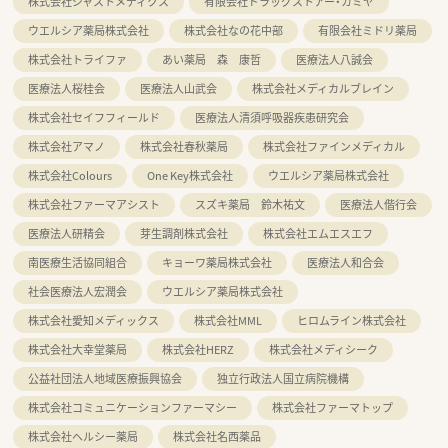
株式会社ジャストメディクス
有限会社ドラッグストアー・カミヤ
ウエルシア薬局株式会社
株式会社なの花中部
有限会社ミドリ薬局
株式会社トライファ
あい薬局 森 康哲
医療法人八誠会
医療法人桜桂会
医療法人山武会
株式会社メディカルブレイン
株式会社セイフフィールド
医療法人清須呼吸器疾患研究会
株式会社アマノ
株式会社春秋薬局
株式会社ファインメディカル
株式会社Colours
One Key株式会社
ウエルシア薬局株式会社
株式会社ファーマアシスト
スズキ薬局 鈴木祐文
医療法人偕行会
医療法人研精会
芽生調剤株式会社
株式会社エムエスエフ
南医療生活協同組合
キョーワ薬局株式会社
医療法人和合会
社会医療法人宏潤会
ウエルシア薬局株式会社
株式会社愛知メディックス
株式会社MML
ヒロムライン株式会社
株式会社大幸堂薬局
株式会社HERZ
株式会社メディシーク
公益社団法人地域医療振興協会
独立行政法人国立病院機構
株式会社コミュニケーションファーマシー
株式会社ファーマトップ
株式会社ヘルシー薬局
株式会社名西薬品