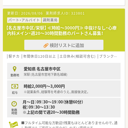
更新日：
2026/08/06
薬剤師求人ID：
323801
パート・アルバイト
調剤薬局
【名古屋市中区/栄駅】 ≪時給～3000円≫ 中抜けなし・心療
内科メイン・週20～30時間勤務のパートさん募集！
検討リストに追加
駅チカ
年間休日120日以上
土日休み(相談可含む)
ブランク可
残業
愛知県 名古屋市中区
栄駅 (名古屋市営地下鉄名城線)
勤務地
時給2,000円～3,000円
※就業条件、経験等を考慮のうえ、面接後決定。
給与
月～日：09：30～19：00（休憩60分）
祝：09：30～13：30
勤務
※上記の間で週20～30時間勤務
時間
■フルタイム可能な方歓迎！残業もほとんどありませんので、通