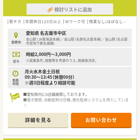
検討リストに追加
駅チカ
年間休日120日以上
Ｗワーク可
残業なし(ほぼなし含む)
高
愛知県 名古屋市中区
金山駅 (JR東海道本線)／金山駅 (名鉄名古屋本線)／金山駅 (名古屋
勤務地
市営地下鉄名城線)
時給2,000円～3,000円
※就業条件、経験等を考慮のうえ、面接後決定。
給与
月火水木金土日祝
09:30～13:45（休憩00分）
勤務
※週3日程度より相談可能
時間
■愛知県内に6店舗展開しております。
■電子薬歴、自動錠剤分包機、散在監視システムを導入していま
す。
■精神科メインの薬局です。
■金山駅から徒歩1分の好立地にあります。
詳細を見る
お問い合わせ