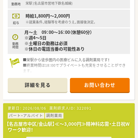
栄駅 (名古屋市営地下鉄名城線)
勤務地
時給1,800円～2,000円
※就業条件、経験等を考慮のうえ、面接後決定。
給与
月～土 09：00～16：00（休憩60分）
※週4～5日
※土曜日の勤務は必須
勤務
時間
※休日の電話当番の可能性あり
■栄駅から徒歩圏内の医療ビルに入る調剤薬局です！
■終業時間は18：00でプライベートも充実をさせることができ
ます。
詳細を見る
お問い合わせ
更新日：
2026/08/06
薬剤師求人ID：
322091
パート・アルバイト
調剤薬局
【名古屋市中区/金山駅】≪～3,000円≫精神科応需・土日祝W
ワーク歓迎！