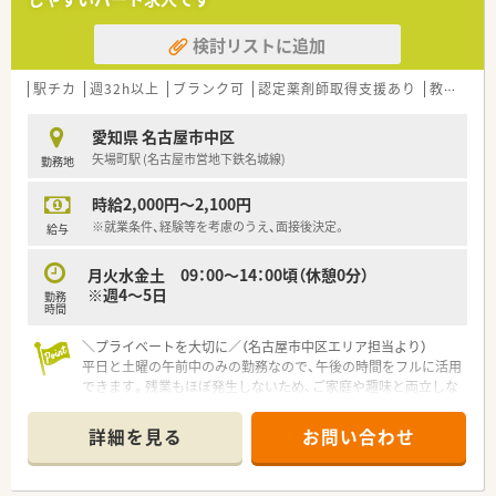
検討リストに追加
駅チカ
週32h以上
ブランク可
認定薬剤師取得支援あり
教育制度あり
愛知県 名古屋市中区
矢場町駅 (名古屋市営地下鉄名城線)
勤務地
時給2,000円～2,100円
※就業条件、経験等を考慮のうえ、面接後決定。
給与
月火水金土 09：00～14：00頃（休憩0分）
※週4～5日
勤務
時間
＼プライベートを大切に／（名古屋市中区エリア担当より）
平日と土曜の午前中のみの勤務なので、午後の時間をフルに活用
できます。残業もほぼ発生しないため、ご家庭や趣味と両立しな
がら無理なく働きたい方に最適な求人です。
詳細を見る
お問い合わせ
＼店舗情報と応需状況について ／
■人気の栄エリアに位置し、最寄りの矢場町駅からは徒歩10分
と非常に通勤アクセスの良い立地環境にあります。