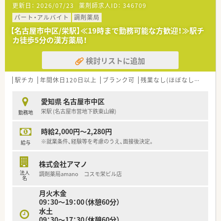
更新日：
2026/07/23
薬剤師求人ID：
346709
パート・アルバイト
調剤薬局
【名古屋市中区/栄駅】≪19時まで勤務可能な方歓迎！≫駅チ
カ徒歩5分の漢方薬局！
検討リストに追加
駅チカ
年間休日120日以上
ブランク可
残業なし(ほぼなし含む)
愛知県 名古屋市中区
栄駅 (名古屋市営地下鉄東山線)
勤務地
時給2,000円～2,280円
※就業条件、経験等を考慮のうえ、面接後決定。
給与
株式会社アマノ
法人
調剤薬局amano コスモ栄ビル店
名
月火木金
09：30～19：00（休憩60分）
水土
09：30～17：30（休憩60分）