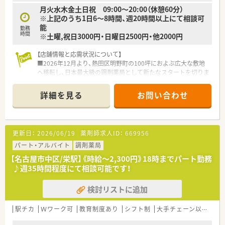
月火水木金土日祝 09:00～20:00（休憩60分）
※上記のうち1日6～8時間、週20時間以上にて相談可
能
勤務
時間
※土曜,祝日3000円・日曜日2500円・他2000円
【店舗情報と応需状況について】
■2026年12月より、熱田区明野町の100坪におよぶ広大な敷地
へ移転し、日本最大級の調剤薬局として新たなスタートを切りま
す。
■在宅医療を主軸としながら、オンライン服薬指導にも対応して
詳細を見る
お問い合わせ
いく次世代型の運営スタイルが大きな特徴です。
■地下鉄日比野駅から徒歩9分、金山駅からも徒歩圏内とアクセ
スが良く、公共交通機関を利用しての通勤が非常に便利な立地で
す。
更新日：
2026/06/19
薬剤師求人ID：
669956
【法人特徴について】
パート・アルバイト
調剤薬局
■「世のため人のため地域のために」を理念に掲げ、ドローン配
【名古屋市中区/栄駅】《時給～2,300円》18時までパート勤務
送の検討など既存の枠を超えた挑戦を続ける、勢いのある法人で
♪週35時間程度にて相談可能です！
す。
■2008年の創業以来、愛知県内で着実に店舗を増やしており、地
検討リストに追加
域医療に貢献しながらも新しいテクノロジーを積極的に取り入
れています。
■大規模店舗ならではの柔軟な人員配置を計画しており、ライフ
駅チカ
Ｗワーク可
教育制度あり
シフト制
大手チェーン以外
ステージに合わせた時短勤務やパート採用など多様な働き方を