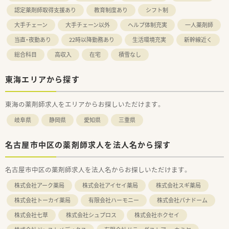
認定薬剤師取得支援あり
教育制度あり
シフト制
大手チェーン
大手チェーン以外
ヘルプ体制充実
一人薬剤師
当直・夜勤あり
22時以降勤務あり
生活環境充実
新幹線近く
総合科目
高収入
在宅
積雪なし
東海エリアから探す
東海の薬剤師求人をエリアからお探しいただけます。
岐阜県
静岡県
愛知県
三重県
名古屋市中区の薬剤師求人を法人名から探す
名古屋市中区の薬剤師求人を法人名からお探しいただけます。
株式会社アーク薬局
株式会社アイセイ薬局
株式会社スギ薬局
株式会社トーカイ薬局
有限会社ハーモニー
株式会社パナドーム
株式会社七草
株式会社シュプロス
株式会社ホクセイ