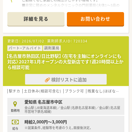
し勤務でもご家庭との両立がしやすい環境です。
■非常に軽めのメンタルクリニックの門前薬局（大体1～3品の
薬が出ます）
■地下鉄栄駅直結！
詳細を見る
お問い合わせ
更新日：
2026/07/02
薬剤師求人ID：
720334
パート・アルバイト
調剤薬局
【名古屋市熱田区/日比野駅】〈在宅を主軸にオンラインにも
対応〉2027年1月オープンの大型新店です！週20時間以上か
ら相談可能
検討リストに追加
駅チカ
土日休み(相談可含む)
ブランク可
残業なし(ほぼなし含む)
愛知県 名古屋市中区
金山駅 (JR東海道本線)／金山駅 (名鉄名古屋本線)／金山駅 (名古屋
勤務地
市営地下鉄名城線)
時給2,000円～3,000円
※就業条件、経験等を考慮のうえ、面接後決定。
給与