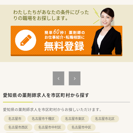
■面対応を中心としており、心療内科や精神科をはじめとした幅
広い科目の処方箋を経験できる充実した環境です。
わたしたちがあなたの条件にぴった
■都市型在宅医療にも積極的に取り組んでおり、外来だけでなく
りの職場をお探しします。
地域に根ざした医療への貢献を実感できる店舗です。
＼ こんな方にオススメ ／
■様々な店舗で多くの経験を積みたい
・調剤併設ドラッグストア、面処方の店舗、総合病院門前の店舗
など
出店形態は多岐にわたり店舗異動をすることにより多くの経
験が積めます。
■地域に根差した会社で働きたい
・創業から120年以上地域を良くしていこうという信念に基づい
て経営をしてきました。
その為調剤薬局のほどんどの店舗が名古屋市内に出店してい
ます。
・今でも地域の方々から愛される企業です。
愛知県の薬剤師求人を市区町村から探す
■薬剤師としての専門性を突き詰めていきたい方
愛知県の薬剤師求人を市区町村からお探しいただけます。
・病院門前の店舗ではガン・IHV・膠原病など専門性の高い処方に
触れることが出来ます。
名古屋市
名古屋市千種区
名古屋市東区
名古屋市北区
・認定薬剤師の資格を取得された方も在籍していますので今後資
格取得にチャレンジしたい方にもお勧めです。
名古屋市西区
名古屋市中村区
名古屋市中区