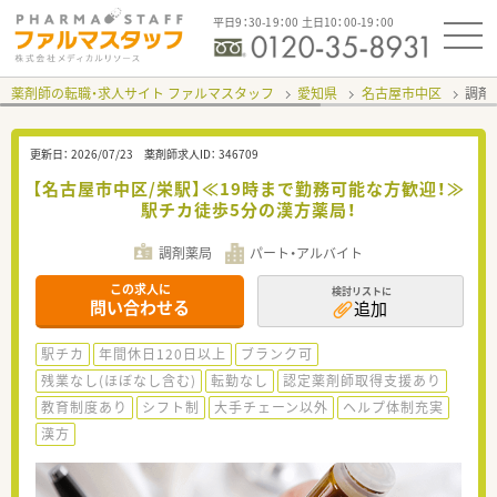
平日9：30-19：00 土日10：00-19：00
薬剤師の転職・求人サイト ファルマスタッフ
愛知県
名古屋市中区
調剤
更新日：
2026/07/23
薬剤師求人ID：
346709
【名古屋市中区/栄駅】≪19時まで勤務可能な方歓迎！≫
駅チカ徒歩5分の漢方薬局！
調剤薬局
パート・アルバイト
この求人に
検討リストに
問い合わせる
追加
駅チカ
年間休日120日以上
ブランク可
残業なし(ほぼなし含む)
転勤なし
認定薬剤師取得支援あり
教育制度あり
シフト制
大手チェーン以外
ヘルプ体制充実
漢方