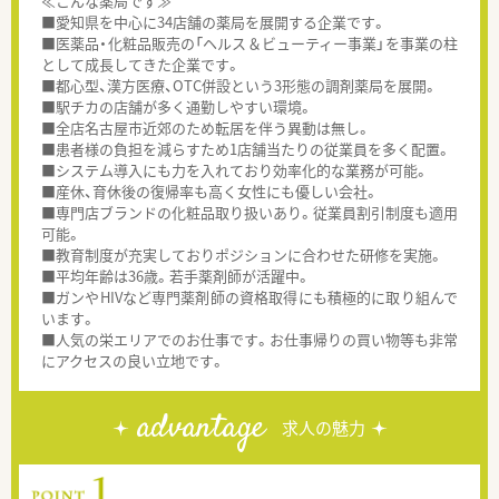
≪こんな薬局です≫
■愛知県を中心に34店舗の薬局を展開する企業です。
■医薬品・化粧品販売の「ヘルス＆ビューティー事業」を事業の柱
として成長してきた企業です。
■都心型、漢方医療、OTC併設という3形態の調剤薬局を展開。
■駅チカの店舗が多く通勤しやすい環境。
■全店名古屋市近郊のため転居を伴う異動は無し。
■患者様の負担を減らすため1店舗当たりの従業員を多く配置。
■システム導入にも力を入れており効率化的な業務が可能。
■産休、育休後の復帰率も高く女性にも優しい会社。
■専門店ブランドの化粧品取り扱いあり。従業員割引制度も適用
可能。
■教育制度が充実しておりポジションに合わせた研修を実施。
■平均年齢は36歳。若手薬剤師が活躍中。
■ガンやHIVなど専門薬剤師の資格取得にも積極的に取り組んで
います。
■人気の栄エリアでのお仕事です。お仕事帰りの買い物等も非常
にアクセスの良い立地です。
advantage
求人の魅力