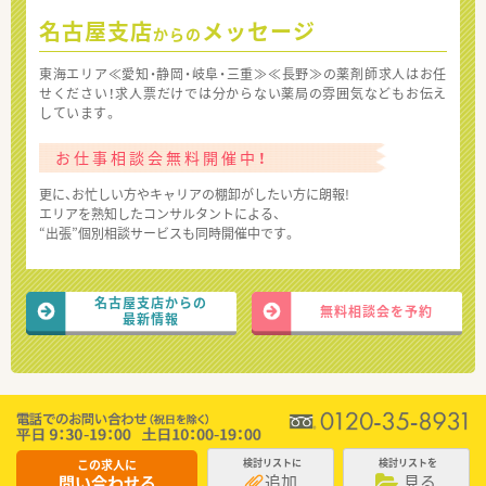
名古屋支店
メッセージ
からの
東海エリア≪愛知・静岡・岐阜・三重≫≪長野≫の薬剤師求人はお任
せください！求人票だけでは分からない薬局の雰囲気などもお伝え
しています。
お仕事相談会無料開催中！
更に、お忙しい方やキャリアの棚卸がしたい方に朗報!
エリアを熟知したコンサルタントによる、
“出張”個別相談サービスも同時開催中です。
名古屋支店からの
無料相談会を予約
最新情報
この求人に
検討リストに
検討リストを
追加
見る
問い合わせる