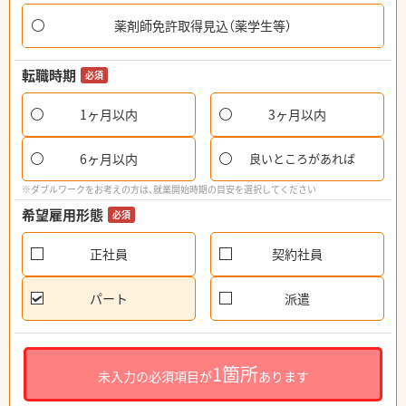
薬剤師免許取得見込（薬学生等）
転職時期
必須
1ヶ月以内
3ヶ月以内
6ヶ月以内
良いところがあれば
※ダブルワークをお考えの方は、就業開始時期の目安を選択してください
希望雇用形態
必須
正社員
契約社員
パート
派遣
1箇所
未入力の必須項目が
あります