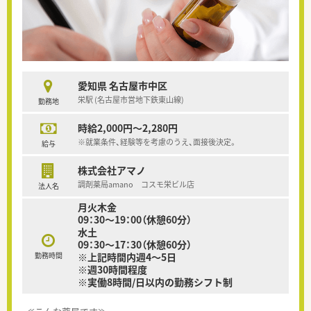
愛知県 名古屋市中区
栄駅 (名古屋市営地下鉄東山線)
勤務地
時給2,000円～2,280円
※就業条件、経験等を考慮のうえ、面接後決定。
給与
株式会社アマノ
調剤薬局amano コスモ栄ビル店
法人名
月火木金
09：30～19：00（休憩60分）
水土
09：30～17：30（休憩60分）
勤務時間
※上記時間内週4～5日
※週30時間程度
※実働8時間/日以内の勤務シフト制