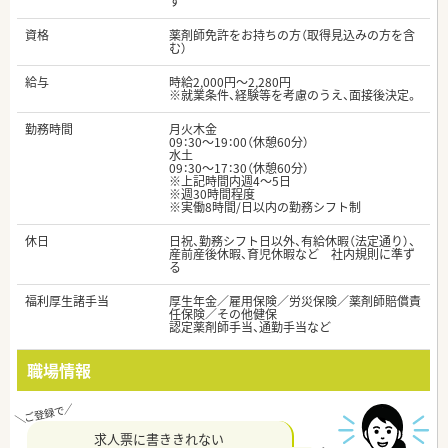
す
資格
薬剤師免許をお持ちの方（取得見込みの方を含
む）
給与
時給2,000円～2,280円
※就業条件、経験等を考慮のうえ、面接後決定。
勤務時間
月火木金
09：30～19：00（休憩60分）
水土
09：30～17：30（休憩60分）
※上記時間内週4～5日
※週30時間程度
※実働8時間/日以内の勤務シフト制
休日
日祝、勤務シフト日以外、有給休暇（法定通り）、
産前産後休暇、育児休暇など 社内規則に準ず
る
福利厚生諸手当
厚生年金／雇用保険／労災保険／薬剤師賠償責
任保険／その他健保
認定薬剤師手当、通勤手当など
職場情報
求人票に書ききれない