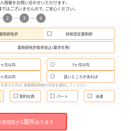
人情報をお問い合わせいただけます。
募ではございませんので、ご安心ください。
2
3
4
薬剤師免許
研修認定薬剤師
希
薬剤師免許取得見込（薬学生等）
1ヶ月以内
3ヶ月以内
6ヶ月以内
良いところがあれば
をお考えの方は、就業開始時期の目安を選択してください
契約社員
パート
派遣
1箇所
必須項目が
あります