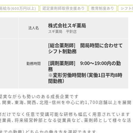
高給与(600万円以上)
認定薬剤師取得支援あり
教育制度あり
シフト
株式会社スギ薬局
法人名
スギ薬局 平針店
[総合薬剤師] 開局時間に合わせて
シフト制勤務
[調剤薬剤師] 9:00～19:00内の勤
勤務時間
務
※変形労働時間制（実働1日平均8時
間勤務）
、堅実ながらも勢いのある成長企業です
関東、東海、関西、北陸・信州を中心に約1,700店舗以上を展開
修だけでなく任意で受講可能な研修も幅広く用意されています
従業員、将来経営幹部となる従業員など、薬剤師として様々な活
時までの勤務）どちらかの働き方を選択できます