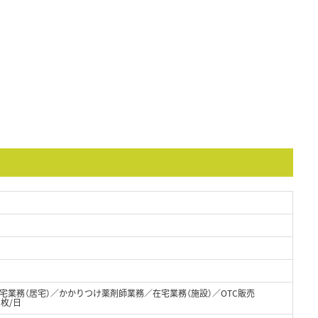
宅業務（居宅）／かかりつけ薬剤師業務／在宅業務（施設）／OTC販売
0枚/日