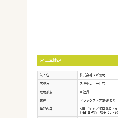
基本情報
法人名
株式会社スギ薬局
店舗名
スギ薬局 平針店
雇用形態
正社員
業種
ドラッグストア(調剤あり)
業務内容
調剤／監査／服薬指導／在
科目：面対応 枚数：10～2