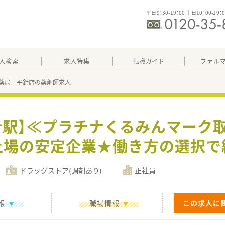
平日9：30-19：00 土日10：00-19：
人検索
求人特集
転職ガイド
ファル
薬局 平針店の薬剤師求人
針駅】≪プラチナくるみんマーク
上場の安定企業★働き方の選択で
ドラッグストア(調剤あり)
正社員
報
職場情報
この求人に