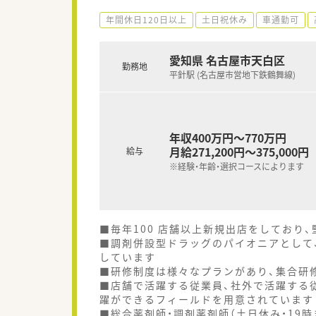
年間休日120日以上
土日祝休み
車通勤可
愛知県 名古屋市天白区
勤務地
平針駅 (名古屋市営地下鉄鶴舞線)
年収400万円～770万円
月給271,200円～375,000円
給与
※経験・年齢・選択コースによります
■毎年100 店舗以上新規出店をしており
■調剤併設型ドラッグのパイオニアとして、
しています
■研修制度は様々なプランがあり、集合研
■店舗で活躍する従業員、社外で活躍する
躍ができるフィールドを用意されています
■総合薬剤師・調剤薬剤師（土日休み・19