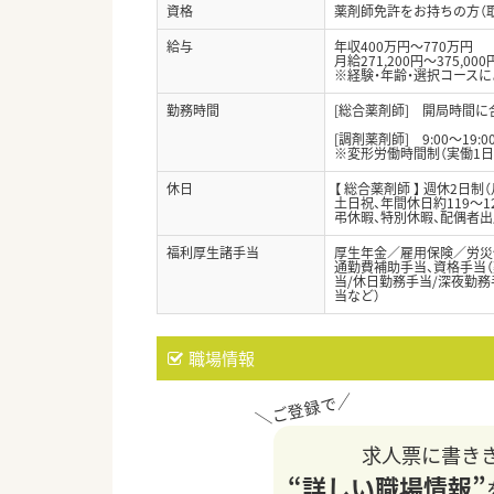
資格
薬剤師免許をお持ちの方（
給与
年収400万円～770万円
月給271,200円～375,000
※経験・年齢・選択コース
勤務時間
[総合薬剤師] 開局時間
[調剤薬剤師] 9:00～19:
※変形労働時間制（実働1日
休日
【 総合薬剤師 】 週休2日
土日祝、年間休日約119～1
弔休暇、特別休暇、配偶者
福利厚生諸手当
厚生年金／雇用保険／労災
通勤費補助手当、資格手当（
当/休日勤務手当/深夜勤務手
当など）
職場情報
求人票に書き
“詳しい職場情報”