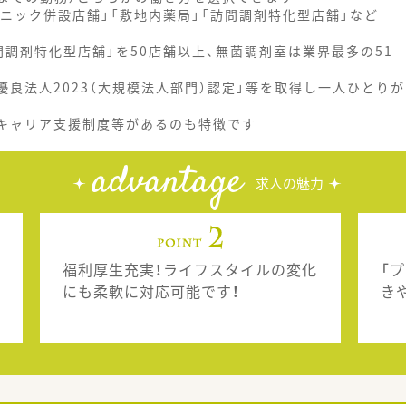
ニック併設店舗」「敷地内薬局」「訪問調剤特化型店舗」など
調剤特化型店舗」を50店舗以上、無菌調剤室は業界最多の51
優良法人2023（大規模法人部門）認定」等を取得し一人ひとりが
、キャリア支援制度等があるのも特徴です
advantage
求人の魅力
福利厚生充実！ライフスタイルの変化
「
にも柔軟に対応可能です！
き