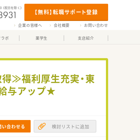
00
（祝日を除く）
【無料】転職サポート登録
企業の皆様へ
会社概要
お問い合わせ
マラボ
薬学生
支店紹介
取得≫福利厚生充実・東
給与アップ★
問い合わせる
検討リストに追加