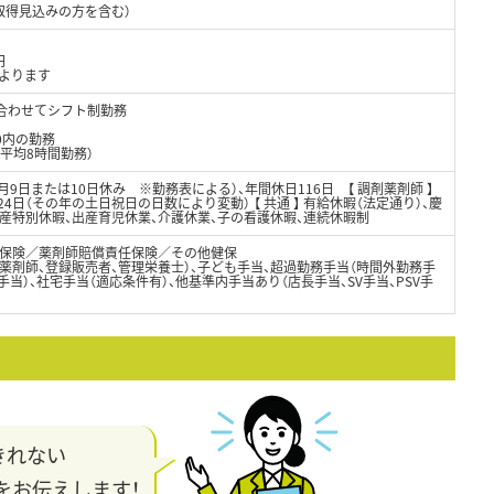
取得見込みの方を含む）
円
によります
に合わせてシフト制勤務
00内の勤務
平均8時間勤務）
制（月9日または10日休み ※勤務表による）、年間休日116日 【 調剤薬剤師 】
24日（その年の土日祝日の日数により変動） 【 共通 】 有給休暇（法定通り）、慶
出産特別休暇、出産育児休業、介護休業、子の看護休暇、連続休暇制
保険／薬剤師賠償責任保険／その他健保
薬剤師、登録販売者、管理栄養士）、子ども手当、超過勤務手当（時間外勤務手
当）、社宅手当（適応条件有）、他基準内手当あり（店長手当、SV手当、PSV手
きれない
をお伝えします！