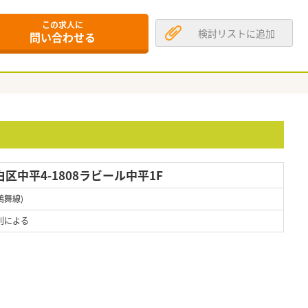
この求人に
検討リストに追加
問い合わせる
区中平4-1808ラビール中平1F
鶴舞線)
則による