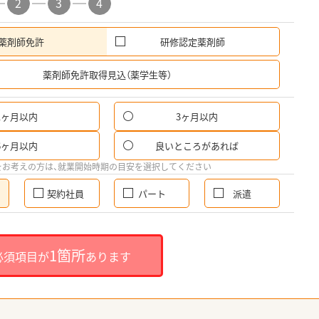
2
3
4
薬剤師免許
研修認定薬剤師
希
薬剤師免許取得見込（薬学生等）
1ヶ月以内
3ヶ月以内
6ヶ月以内
良いところがあれば
をお考えの方は、就業開始時期の目安を選択してください
契約社員
パート
派遣
1箇所
必須項目が
あります