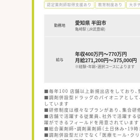
認定薬剤師取得支援あり
教育制度あり
大手
愛知県 半田市
勤務地
亀崎駅 (JR武豊線)
年収400万円～770万円
月給271,200円～375,000円
給与
※経験・年齢・選択コースによります
■毎年100 店舗以上新規出店をしており
■調剤併設型ドラッグのパイオニアとして、
しています
■研修制度は様々なプランがあり、集合研
■店舗で活躍する従業員、社外で活躍する
躍ができるフィールドを用意されています
■総合薬剤師・調剤薬剤師（土日休み・19
■調剤併設型だけでなく「医療モール・クリ