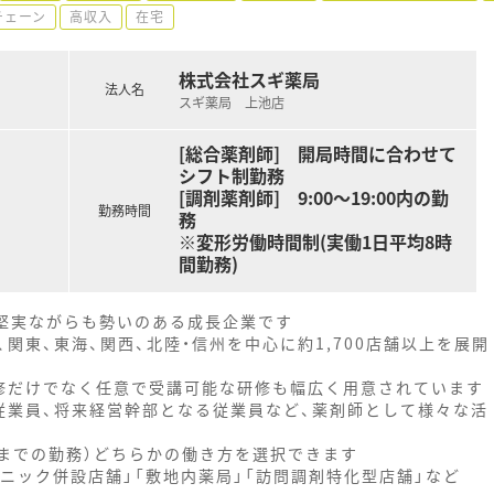
チェーン
高収入
在宅
株式会社スギ薬局
法人名
スギ薬局 上池店
[総合薬剤師] 開局時間に合わせて
シフト制勤務
[調剤薬剤師] 9:00～19:00内の勤
勤務時間
務
※変形労働時間制(実働1日平均8時
間勤務)
、堅実ながらも勢いのある成長企業です
関東、東海、関西、北陸・信州を中心に約1,700店舗以上を展開
修だけでなく任意で受講可能な研修も幅広く用意されています
従業員、将来経営幹部となる従業員など、薬剤師として様々な活
時までの勤務）どちらかの働き方を選択できます
ニック併設店舗」「敷地内薬局」「訪問調剤特化型店舗」など