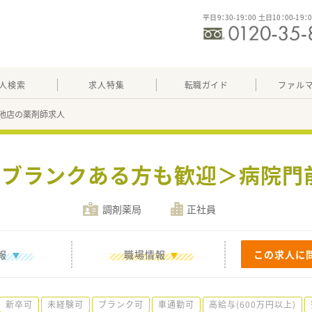
平日9：30-19：00 土日10：00-19：
人検索
求人特集
転職ガイド
ファル
池店の薬剤師求人
験・ブランクある方も歓迎＞病院門
調剤薬局
正社員
報
職場情報
この求人に
新卒可
未経験可
ブランク可
車通勤可
高給与(600万円以上)