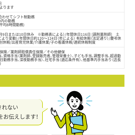
円
によります
に合わせてシフト制勤務
00内の勤務
平均8時間勤務)
月9日または10日休み ※勤務表による）/年間休日116日 [調剤薬剤師] 土
り変動）/年間休日約120～124日（年による） 有給休暇（法定通り）/慶弔休
別休暇/出産育児休業/介護休業/子の看護休暇/連続休暇制度
保険／薬剤師賠償責任保険／その他健保
、資格手当（薬剤師、登録販売者、管理栄養士）、子ども手当、調整手当、超過勤
日勤務手当、深夜勤務手当）、社宅手当（適応条件有）、他基準内手当あり（店長
）
きれない
をお伝えします！