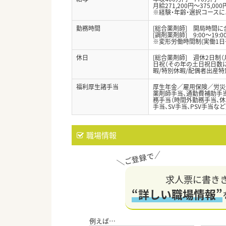
月給271,200円～375,000
※経験・年齢・選択コース
勤務時間
[総合薬剤師] 開局時間
[調剤薬剤師] 9:00～19:
※変形労働時間制(実働1日
休日
[総合薬剤師] 週休2日制（
日祝（その年の土日祝日数によ
暇/特別休暇/配偶者出産特
福利厚生諸手当
厚生年金／雇用保険／労災
薬剤師手当、通勤費補助手当
務手当（時間外勤務手当、休
手当、SV手当、PSV手当など
職場情報
求人票に書き
“詳しい職場情報”