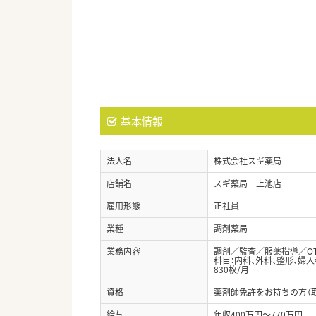
基本情報
法人名
株式会社スギ薬局
店舗名
スギ薬局 上池店
雇用形態
正社員
業種
調剤薬局
業務内容
調剤／監査／服薬指導／O
科目：内科、外科、整形、婦人
830枚/月
資格
薬剤師免許をお持ちの方（
給与
年収400万円～770万円