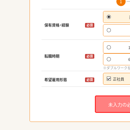
1
保有資格・経験
必須
転職時期
必須
※ダブルワーク
正社員
希望雇用形態
必須
未入力の