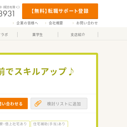
00
（祝日を除く）
【無料】転職サポート登録
企業の皆様へ
会社概要
お問い合わせ
マラボ
薬学生
支店紹介
前でスキルアップ♪
問い合わせる
検討リストに追加
寮・借上社宅あり
住宅補助(手当)あり